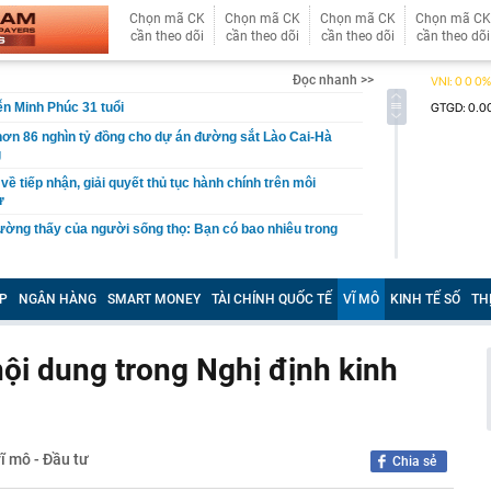
Chọn mã CK
Chọn mã CK
Chọn mã CK
Chọn mã CK
cần theo dõi
cần theo dõi
cần theo dõi
cần theo dõi
Đọc nhanh >>
n Minh Phúc 31 tuổi
hơn 86 nghìn tỷ đồng cho dự án đường sắt Lào Cai-Hà
g
về tiếp nhận, giải quyết thủ tục hành chính trên môi
ử
ường thấy của người sống thọ: Bạn có bao nhiêu trong
í thư Quảng Ninh khi tỉnh lên thành phố trực thuộc Trung
P
NGÂN HÀNG
SMART MONEY
TÀI CHÍNH QUỐC TẾ
VĨ MÔ
KINH TẾ SỐ
TH
bắt, Chủ tịch Mekolor từng “nổ” có đủ 100 tỷ USD làm
 độ cao Bắc - Nam như thế nào?
nội dung trong Nghị định kinh
 máy bay Boeing 767 suýt đâm vào phi cơ kiểm tra, phi
uay đầu, gần 200 người thoát chết trong tích tắc
bị coi thường khi làm diễn viên quần chúng, nay trở
n ảnh" với tài sản 6800 tỷ
vĩ mô - Đầu tư
ở, nơi làm việc, khởi tố người bán thuốc đông y Bùi Thị
Chia sẻ