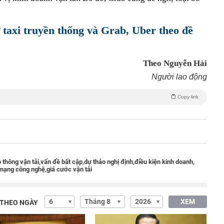
 taxi truyền thống và Grab, Uber theo đề
Theo Nguyễn Hải
Người lao động
Copy link
 thông vận tải,
vấn đề bất cập,
dự thảo nghị định,
điều kiện kinh doanh,
mạng công nghệ,
giá cước vận tải
XEM
 THEO NGÀY