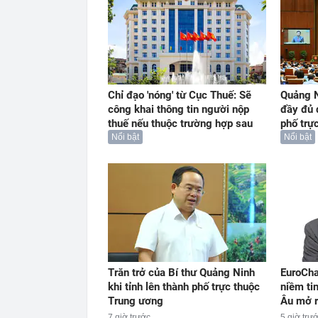
Chỉ đạo 'nóng' từ Cục Thuế: Sẽ
Quảng N
công khai thông tin người nộp
đầy đủ 
thuế nếu thuộc trường hợp sau
phố trự
Nổi bật
Nổi bật
Trăn trở của Bí thư Quảng Ninh
EuroCha
khi tỉnh lên thành phố trực thuộc
niềm ti
Trung ương
Âu mở r
7 giờ trước
5 giờ trư