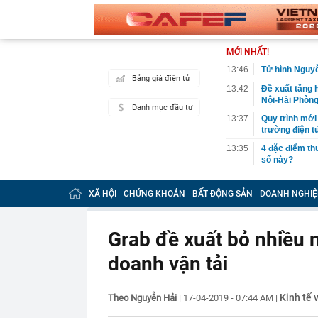
MỚI NHẤT!
13:46
Tử hình Nguyễ
Bảng giá điện tử
13:42
Đề xuất tăng 
Nội-Hải Phòn
Danh mục đầu tư
13:37
Quy trình mới 
trường điện t
13:35
4 đặc điểm th
số này?
13:34
Trăn trở của B
ương
XÃ HỘI
CHỨNG KHOÁN
BẤT ĐỘNG SẢN
DOANH NGHIỆ
13:33
Trước khi bị 
đường sắt tốc
Grab đề xuất bỏ nhiều 
13:33
Đang hạ cánh,
công lập tức q
doanh vận tải
13:27
Sao nam từng 
thành "vua mà
Kinh tế 
Theo Nguyễn Hải
|
17-04-2019 - 07:44 AM
13:25
Khám xét nơi 
|
Tiết SN 1988