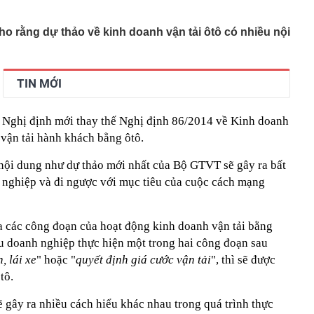
 phá mạnh nhất trong vòng 6 tháng, giá vàng và bạc có
đâu?
ho rằng dự thảo về kinh doanh vận tải ôtô có nhiều nội
ữu một loại cá giàu protein hơn cá hồi, được mệnh danh
ẩm': Vừa thu về hơn 500 triệu USD, người Mỹ cực kỳ ưa
ên gây chú ý khi xuất hiện
TIN MỚI
nhất của rạch Đá Đỏ cạnh Metro số 1 sau gần một năm
n mạo khác hẳn trước đây
ảo Nghị định mới thay thế Nghị định 86/2014 về Kinh doanh
: Sẵn sàng tăng lãi suất, cảnh báo Mỹ “không còn nhiều
 vận tải hành khách bằng ôtô.
người dân bỗng phát hiện cảnh tượng "nổi da gà" liền bỏ
nội dung như dự thảo mới nhất của Bộ GTVT sẽ gây ra bất
h nghiệp và đi ngược với mục tiêu của cuộc cách mạng
i siêu dự án có toà tháp 88 tầng tại Thủ Thiêm, chấm dứt
tỷ đồng
 ty từng “nổ” có 100 tỷ USD làm đường sắt cao tốc Bắc
a các công đoạn của hoạt động kinh doanh vận tải bằng
ếu doanh nghiệp thực hiện một trong hai công đoạn sau
sở hữu công trình chưa từng có trong lịch sử: Mái thép
lắp đủ nhịp, nơi lớn hơn địa điểm trao giải Oscar cũng
, lái xe
" hoặc "
quyết định giá cước vận tải
", thì sẽ được
tô.
ịch Mekolor “nổ” sở hữu chục tỷ Euro
ẽ gây ra nhiều cách hiểu khác nhau trong quá trình thực
sự Trần Thị Nguyên SN 2001