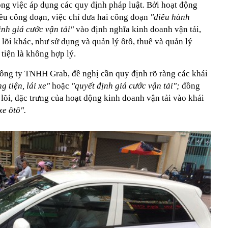
rong việc áp dụng các quy định pháp luật. Bởi hoạt động
ều công đoạn, việc chỉ đưa hai công đoạn
"điều hành
ịnh giá cước vận tải"
vào định nghĩa kinh doanh vận tải,
õi khác, như sử dụng và quản lý ôtô, thuê và quản lý
 tiện là không hợp lý.
ng ty TNHH Grab, đề nghị cần quy định rõ ràng các khái
g tiện, lái xe"
hoặc
"quyết định giá cước vận tải";
đồng
 lõi, đặc trưng của hoạt động kinh doanh vận tải vào khái
xe ôtô".