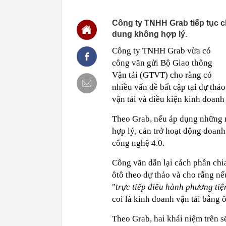
13:18
Sau phiên bứt
thể tăng đến 
Công ty TNHH Grab tiếp tục c
13:18
Việt Nam sở h
dung không hợp lý.
‘siêu thực ph
chuộng
Công ty TNHH Grab vừa có
13:02
Á hậu Thuý Ti
công văn gửi Bộ Giao thông
12:59
Hình ảnh mới 
Vận tải (GTVT) cho rằng có
thi công: Diệ
nhiều vấn đề bất cập tại dự th
12:58
Thống đốc Fed
vận tải và điều kiện kinh doanh
thời gian”
12:56
Đang đi dạo, 
Theo Grab, nếu áp dụng những 
chạy
hợp lý, cản trở hoạt động doan
12:43
Keppel rút khỏ
công nghệ 4.0.
vụ kiện 6.800 
12:42
Chủ tịch công
Công văn dẫn lại cách phân chi
Nam bị bắt
ôtô theo dự thảo và cho rằng n
12:42
Việt Nam sắp 
12.000 tấn đã 
"
trực tiếp điều hành phương tiện
dần lộ diện
coi là kinh doanh vận tải bằng ô
12:40
Khởi tố Chủ t
Theo Grab, hai khái niệm trên s
12:38
Tạm giữ hình 