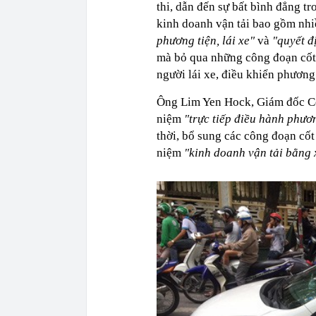
thi, dẫn đến sự bất bình đẳng t
kinh doanh vận tải bao gồm nhi
phương tiện, lái xe"
và
"quyết đ
mà bỏ qua những công đoạn cốt l
người lái xe, điều khiển phương
Ông Lim Yen Hock, Giám đốc Cô
niệm
"trực tiếp điều hành phươn
thời, bổ sung các công đoạn cốt
niệm
"kinh doanh vận tải bằng 