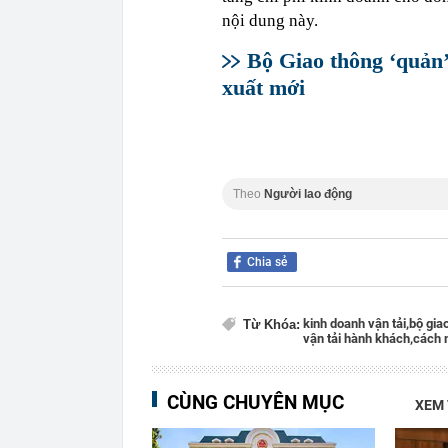
nội dung này.
Bộ Giao thông ‘quản’
xuất mới
Theo
Người lao động
Chia sẻ
kinh doanh vận tải,
bộ giao
Từ Khóa:
vận tải hành khách,
cách 
CÙNG CHUYÊN MỤC
XEM