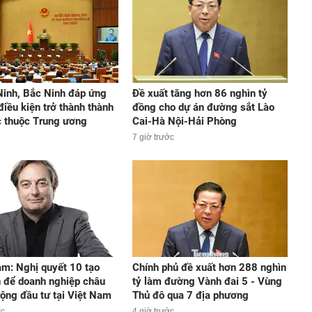
inh, Bắc Ninh đáp ứng
Đề xuất tăng hơn 86 nghìn tỷ
điều kiện trở thành thành
đồng cho dự án đường sắt Lào
c thuộc Trung ương
Cai-Hà Nội-Hải Phòng
7 giờ trước
m: Nghị quyết 10 tạo
Chính phủ đề xuất hơn 288 nghìn
n để doanh nghiệp châu
tỷ làm đường Vành đai 5 - Vùng
ộng đầu tư tại Việt Nam
Thủ đô qua 7 địa phương
ớc
4 giờ trước