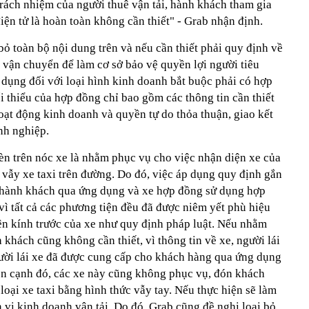
trách nhiệm của người thuê vận tải, hành khách tham gia
ện tử là hoàn toàn không cần thiết" - Grab nhận định.
ỏ toàn bộ nội dung trên và nếu cần thiết phải quy định về
 vận chuyển để làm cơ sở bảo vệ quyền lợi người tiêu
 dụng đối với loại hình kinh doanh bắt buộc phải có hợp
 thiểu của hợp đồng chỉ bao gồm các thông tin cần thiết
oạt động kinh doanh và quyền tự do thỏa thuận, giao kết
nh nghiệp.
èn trên nóc xe là nhằm phục vụ cho việc nhận diện xe của
 vẫy xe taxi trên đường. Do đó, việc áp dụng quy định gắn
i hành khách qua ứng dụng và xe hợp đồng sử dụng hợp
 vì tất cả các phương tiện đều đã được niêm yết phù hiệu
rên kính trước của xe như quy định pháp luật. Nếu nhằm
khách cũng không cần thiết, vì thông tin về xe, người lái
người lái xe đã được cung cấp cho khách hàng qua ứng dụng
Bên cạnh đó, các xe này cũng không phục vụ, đón khách
loại xe taxi bằng hình thức vẫy tay. Nếu thực hiện sẽ làm
 vị kinh doanh vận tải. Do đó, Grab cũng đề nghị loại bỏ