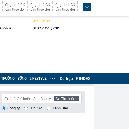
Chọn mã CK
Chọn mã CK
Chọn mã CK
cần theo dõi
cần theo dõi
cần theo dõi
Dữ liệu
F INDEX
Ị TRƯỜNG
SỐNG
LIFESTYLE
Công ty
Tin tức
Lãnh đạo