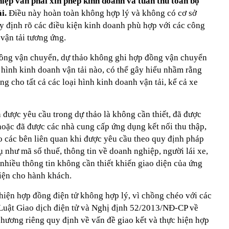
iệp vẫn phải xin phép kinh doanh và tuân thủ toàn bộ
ải.
Điều này hoàn toàn không hợp lý và không có cơ sở
uy định rõ các điều kiện kinh doanh phù hợp với các công
vận tải tương ứng.
đồng vận chuyển, dự thảo không ghi hợp đồng vận chuyển
 hình kinh doanh vận tải nào, có thể gây hiểu nhầm rằng
 cho tất cả các loại hình kinh doanh vận tải, kể cả xe
 được yêu cầu trong dự thảo là không cần thiết, đã được
hoặc đã được các nhà cung cấp ứng dụng kết nối thu thập,
o các bên liên quan khi được yêu cầu theo quy định pháp
ụ như mã số thuế, thông tin về doanh nghiệp, người lái xe,
 nhiều thông tin không cần thiết khiến giao diện của ứng
tiện cho hành khách.
 hiện hợp đồng điện tử không hợp lý, vì chồng chéo với các
"Luật Giao dịch điện tử và Nghị định 52/2013/NĐ-CP về
chương riêng quy định về vấn đề giao kết và thực hiện hợp