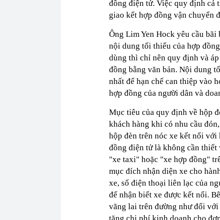
đồng điện tử. Việc quy định cả 
giao kết hợp đồng vận chuyển đi
Ông Lim Yen Hock yêu cầu bãi b
nội dung tối thiểu của hợp đồng
dùng thì chỉ nên quy định và áp
đồng bằng văn bản. Nội dung tối
nhất để hạn chế can thiệp vào h
hợp đồng của người dân và doa
Mục tiêu của quy định về hộp đ
khách hàng khi có nhu cầu đón,
hộp đèn trên nóc xe kết nối vớ
đồng điện tử là không cần thiết
"xe taxi" hoặc "xe hợp đồng" t
mục đích nhận diện xe cho hành 
xe, số điện thoại liên lạc của 
để nhận biết xe được kết nối. 
vãng lai trên đường như đối với 
tăng chi phí kinh doanh cho đơn