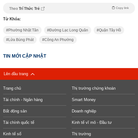
Copy link
Theo
Trí Thức Trẻ
Từ Khóa:
Phường Nhật Tân
Đường Lạc Long Quân
Quận Tây Hồ
Lửa Bùng Phát
Công An Phường
TIN MỚI CẬP NHẬT
Lên đầu trang
Trang chủ
Thị trường chứng khoán
Tài chính - Ngân hàng
Smart Money
Bất động sản
Doanh nghiệp
Tài chính quốc tế
Kinh tế vĩ mô - Đầu tư
Kinh tế số
Thị trường