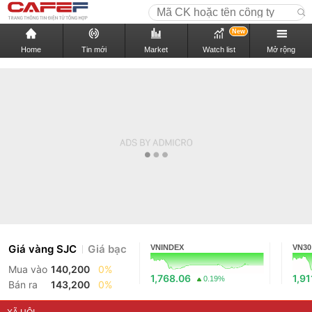
New
Home
Tin mới
Market
Watch list
Mở rộng
Giá vàng SJC
Giá bạc
VNINDEX
VN30
Mua vào
140,200
0%
1,768.06
1,91
0.19%
Bán ra
143,200
0%