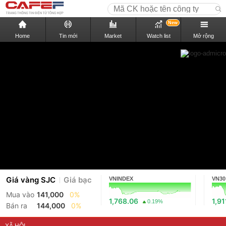
New
Home
Tin mới
Market
Watch list
Mở rộng
Giá vàng SJC
Giá bạc
VNINDEX
VN30
Mua vào
141,000
0%
1,768.06
1,91
0.19%
Bán ra
144,000
0%