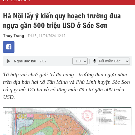
BẤT ĐỘNG SẢN
Hà Nội lấy ý kiến quy hoạch trường đua
ngựa gần 500 triệu USD ở Sóc Sơn
THỨ 5 , 11/01/2024, 12:12
Thùy Trang
-
Nghe đọc bài
2:07
Tổ hợp vui chơi giải trí đa năng - trường đua ngựa nằm
trên địa bàn hai xã Tân Minh và Phù Linh huyện Sóc Sơn
có quy mô 125 ha và có tổng mức đầu tư gần 500 triệu
USD.