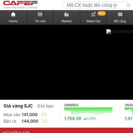
New
Home
Tin mới
Market
Watch list
Mở rộng
Giá vàng SJC
Giá bạc
VNINDEX
VN30
Mua vào
141,000
0%
1,768.06
1,91
0.19%
Bán ra
144,000
0%