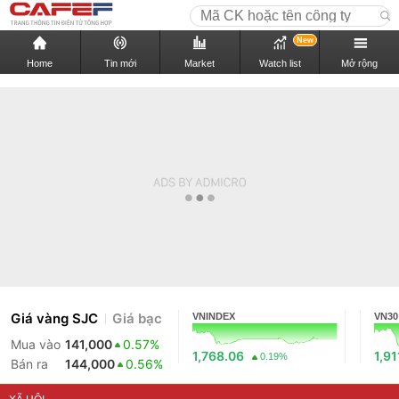
New
Home
Tin mới
Market
Watch list
Mở rộng
Giá vàng SJC
Giá bạc
VNINDEX
VN30
Mua vào
141,000
0.57%
1,768.06
1,91
0.19%
Bán ra
144,000
0.56%