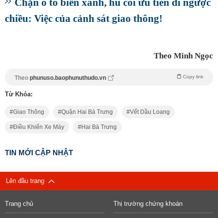
Chặn ô tô biển xanh, hú còi ưu tiên đi ngược
chiều: Việc của cảnh sát giao thông!
Theo Minh Ngọc
Copy link
Theo
phunuso.baophunuthudo.vn
Từ Khóa:
Giao Thông
Quận Hai Bà Trưng
Vết Dầu Loang
Điều Khiển Xe Máy
Hai Bà Trưng
TIN MỚI CẬP NHẬT
Lên đầu trang
Trang chủ
Thị trường chứng khoán