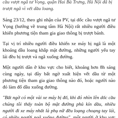
cầu vượt ngã tư Vọng, quận Hai Bà Trưng, Hà Nội đã bị
trượt ngã vì vết dầu loang.
Sáng 23/12, theo ghi nhận của PV, tại dốc cầu vượt ngã tư
Vọng (hướng về trung tâm Hà Nội) rất nhiều người điều
khiển phương tiện tham gia giao thông bị trượt bánh.
Tại vị trí nhiều người điều khiển xe máy bị ngã là một
khoảng dầu loang khắp mặt đường, những người yếu tay
lái đều bị trượt và ngã xuống đường.
Một người dân ở khu vực cho biết, khoảng hơn 8h sáng
cùng ngày, tại đây bất ngờ xuất hiện vết dầu từ một
phương tiện tham gia giao thông nào đó, hoặc người nào
đó làm đổ dầu xuống đường.
"Bất ngờ có một vài xe máy bị đổ, khi đó nhìn lên dốc cầu
chúng tôi thấy toàn bộ mặt đường phủ kín dầu, nhiều
người đi xe máy nhất là phụ nữ đều loạng choạng tay lái,
có nhiều người ngã xuống đường",
một người ở khu vực