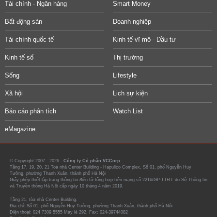
Tài chính - Ngân hàng
Smart Money
Bất động sản
Doanh nghiệp
Tài chính quốc tế
Kinh tế vĩ mô - Đầu tư
Kinh tế số
Thị trường
Sống
Lifestyle
Xã hội
Lịch sự kiện
Báo cáo phân tích
Watch List
eMagazine
© Copyright 2007 - 2026 -
Công ty Cổ phần VCCorp.
Tầng 17, 19, 20, 21 Toà nhà Center Building - Hapulico Complex, Số 01, phố Nguyễn Huy
Tưởng, phường Thanh Xuân, thành phố Hà Nội
Giấy phép thiết lập trang thông tin điện tử tổng hợp trên mạng số 2216/GP-TTĐT do Sở Thông tin
và Truyền thông Hà Nội cấp ngày 10 tháng 4 năm 2019.
Tầng 21, tòa nhà Center Building.
Địa chỉ: Số 01, phố Nguyễn Huy Tưởng, phường Thanh Xuân, thành phố Hà Nội
Điện thoại: 024 7309 5555 Máy lẻ 292. Fax: 024-39744082