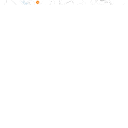
Nhiều tỉnh miền Bắc chìm trong ô nhiễm không khí nghiêm trọng.
Ảnh: PAM Air.
Ô nhiễm không khí tiếp tục có xu hướng gia tăng ở Hà
Nội và nhiều tỉnh miền Bắc những ngày qua. Nguyên