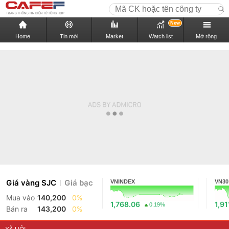
New
Home
Tin mới
Market
Watch list
Mở rộng
Giá vàng SJC
Giá bạc
VNINDEX
VN30
Mua vào
140,200
0%
1,768.06
1,91
0.19%
Bán ra
143,200
0%