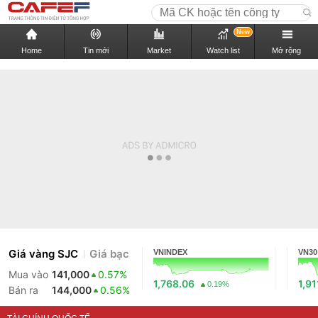
New
Home
Tin mới
Market
Watch list
Mở rộng
Giá vàng SJC
Giá bạc
VNINDEX
VN30
Mua vào
141,000
0.57%
1,768.06
1,91
0.19%
Bán ra
144,000
0.56%