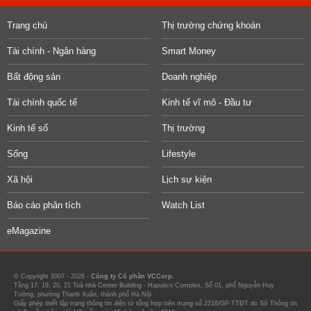
Trang chủ
Thị trường chứng khoán
Tài chính - Ngân hàng
Smart Money
Bất động sản
Doanh nghiệp
Tài chính quốc tế
Kinh tế vĩ mô - Đầu tư
Kinh tế số
Thị trường
Sống
Lifestyle
Xã hội
Lịch sự kiện
Báo cáo phân tích
Watch List
eMagazine
© Copyright 2007 - 2026 -
Công ty Cổ phần VCCorp.
Tầng 17, 19, 20, 21 Toà nhà Center Building - Hapulico Complex, Số 01, phố Nguyễn Huy
Tưởng, phường Thanh Xuân, thành phố Hà Nội
Giấy phép thiết lập trang thông tin điện tử tổng hợp trên mạng số 2216/GP-TTĐT do Sở Thông tin