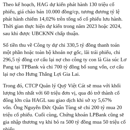
Theo kế hoạch, HAG dự kiến phát hành 130 triệu cổ
phiếu, giá chào bán 10.000 đồng/cp, tương đương tỷ lệ
phát hành chiếm 14,02% trên tổng số cổ phiếu lưu hành.
Thời gian thực hiện dự kiến trong năm 2023 hoặc 2024,
sau khi được UBCKNN chấp thuận.
Số tiền thu về Công ty dự chi 330,5 tỷ đồng thanh toán
một phần hoặc toàn bộ khoản nợ gốc, lãi trái phiếu, chi
296,5 tỷ đồng cơ cấu lại nợ cho công ty con là Gia súc Lơ
Pang tại TPBank và chi 700 tỷ đồng bổ sung vốn, cơ cấu
lại nợ cho Hưng Thắng Lợi Gia Lai.
Trong đó, CTCP Quản lý Quỹ Việt Cát sẽ mua với khối
lượng lớn nhất với 60 triệu đơn vị, qua đó trở thành cổ
đông lớn của HAGL sau giao dịch khi sở xy 5,67%
vốn. Ông Nguyễn Đức Quân Tùng sẽ chi 200 tỷ mua 20
triệu cổ phiếu. Cuối cùng, Chứng khoán LPBank cũng sẽ
gia nhập thương vụ khi bỏ ra 500 tỷ đồng mua 50 triệu cổ
phiếu.