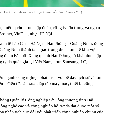
ên Cơ khí chính xác và chế tạo khuôn mẫu Việt Nam (VMC).
thiết bị cho nhiều tập đoàn, công ty lớn trong và ngoài
rother, VinFast, nhựa Hà Nội...
kinh tế Lào Cai – Hà Nội – Hải Phòng – Quảng Ninh; đồng
 Quảng Ninh thành tam giác trọng điểm kinh tế khu vực
ọng điểm Bắc bộ. Xung quanh Hải Dương có khá nhiều tập
ng ty đa quốc gia tại Việt Nam, như: Samsung, LG,
u ngành công nghiệp phát triển với bề dày lịch sử và kinh
n – điện tử, sản xuất, lắp ráp máy móc, thiết bị công
hòng Quản lý Công nghiệp Sở Công thương tỉnh Hải
ông nghệ cao và công nghiệp hỗ trợ đã đạt được một số
góp phần tích cực đối với phát triển công nghiệp chung của