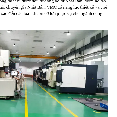
ống thiết bị được đầu tư đồng bộ từ Nhật Bản, được hỗ trợ
ác chuyên gia Nhật Bản, VMC có năng lực thiết kế và chế
h xác đến các loại khuôn cỡ lớn phục vụ cho ngành công