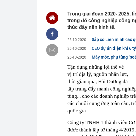
00:01
Khoan sâu 4.7
500 triệu m3 
Trong giai đoạn 2020- 2025, t
23:43
Công an xác m
trong đó công nghiệp công ng
người phụ nữ 
thúc đẩy nền kinh tế.
23:40
Ai sắp đi Thái
ngay cả khi h
Sắp có Liên minh các 
25-10-2020
23:25
4 vật vào nhà 
CEO dự án điện khí 6 t
25-10-2020
23:18
Hoa hậu đẹp n
dân...
nhau như sam
Máy móc, phụ tùng "soá
25-10-2020
23:10
Chất lỏng đen 
Tận dụng những lợi thế về
cả khu phố ph
vị trí địa lý, nguồn nhân lực,
23:01
Nam diễn viên
thời gian qua, Hải Dương đã
vừa mở quán l
tập trung đẩy mạnh công nghiệp 
22:59
Bật điều hòa 
một nửa: Bác 
tùng... cho các doanh nghiệp tr
22:53
Quang Hùng Ma
các chuỗi cung ứng toàn cầu, tr
quốc gia.
22:48
Danh tính tên 
22:42
Cảnh báo các 
Công ty TNHH 1 thành viên Cơ 
dùng
được thành lập từ tháng 4/2019,