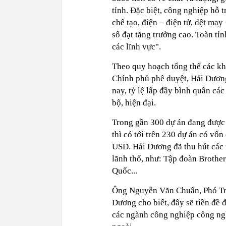
tỉnh. Đặc biệt, công nghiệp hỗ t
chế tạo, điện – điện tử, dệt ma
số đạt tăng trưởng cao. Toàn tỉ
các lĩnh vực".
Theo quy hoạch tổng thể các k
Chính phủ phê duyệt, Hải Dương
nay, tỷ lệ lấp đầy bình quân cá
bộ, hiện đại.
Trong gần 300 dự án đang được 
thì có tới trên 230 dự án có vốn
USD. Hải Dương đã thu hút các n
lãnh thổ, như: Tập đoàn Brothe
Quốc...
Ông Nguyễn Văn Chuẩn, Phó Trư
Dương cho biết, đây sẽ tiền đề
các ngành công nghiệp công ngh