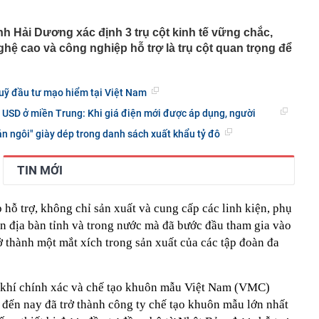
00 mét xuống đáy biển, phát hiện mỏ dầu khí trữ lượng
ngoài khơi Việt Nam
ỉnh Hải Dương xác định 3 trụ cột kinh tế vững chắc,
inh giao dịch chuyển khoản 35 triệu đồng tới tài khoản
hệ cao và công nghiệp hỗ trợ là trụ cột quan trọng để
SN 1984, thanh niên SN 2000 được mời tới làm việc
 Lan chú ý: Từ 16/10, sân bay có thể mở vali để kiểm tra
ành khách không có mặt
quỹ đầu tư mạo hiểm tại Việt Nam
báo hiệu phong thủy rất tốt
ỷ USD ở miền Trung: Khi giá điện mới được áp dụng, người
hất nhì Việt Nam và vợ hơn 4 tuổi của Bình Minh "dính
" từ Việt Nam sang Mỹ
n ngôi" giày dép trong danh sách xuất khẩu tỷ đô
liên tục trồi lên từ nền nhà, gia chủ gọi người kiểm tra rồi
ải sơ tán
TIN MỚI
 700 tỷ giờ bán cà phê ở phường Hoà Hưng (TP.HCM),
iền "vỡ trận"
hỗ trợ, không chỉ sản xuất và cung cấp các linh kiện, phụ
ngủ, người phụ nữ sốt cao liên tục, phổi tổn thương hơn
sĩ cảnh báo mối nguy ít ai ngờ ngay trong nhà
ên địa bàn tỉnh và trong nước mà đã bước đầu tham gia vào
sterD cảnh báo nóng, tuyên bố hành động pháp lý
ở thành một mắt xích trong sản xuất của các tập đoàn đa
trộm bánh xe ô tô ở khu đô thị Hà Nội
ứng dụng Android có thể âm thầm theo dõi vị trí người
khí chính xác và chế tạo khuôn mẫu Việt Nam (VMC)
 đến nay đã trở thành công ty chế tạo khuôn mẫu lớn nhất