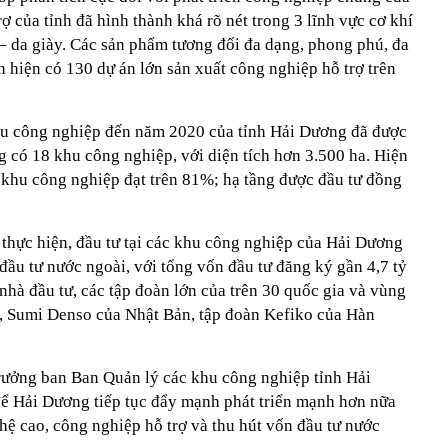
rợ của tỉnh đã hình thành khá rõ nét trong 3 lĩnh vực cơ khí
y – da giày. Các sản phẩm tương đối đa dạng, phong phú, đa
nh hiện có 130 dự án lớn sản xuất công nghiệp hỗ trợ trên
hu công nghiệp đến năm 2020 của tỉnh Hải Dương đã được
 có 18 khu công nghiệp, với diện tích hơn 3.500 ha. Hiện
c khu công nghiệp đạt trên 81%; hạ tầng được đầu tư đồng
thực hiện, đầu tư tại các khu công nghiệp của Hải Dương
 đầu tư nước ngoài, với tổng vốn đầu tư đăng ký gần 4,7 tỷ
hà đầu tư, các tập đoàn lớn của trên 30 quốc gia và vùng
r, Sumi Denso của Nhật Bản, tập đoàn Kefiko của Hàn
ởng ban Ban Quản lý các khu công nghiệp tỉnh Hải
 để Hải Dương tiếp tục đẩy mạnh phát triển mạnh hơn nữa
ệ cao, công nghiệp hỗ trợ và thu hút vốn đầu tư nước