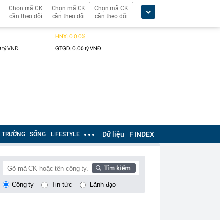
Chọn mã CK
Chọn mã CK
Chọn mã CK
cần theo dõi
cần theo dõi
cần theo dõi
Dữ liệu
F INDEX
Ị TRƯỜNG
SỐNG
LIFESTYLE
Công ty
Tin tức
Lãnh đạo