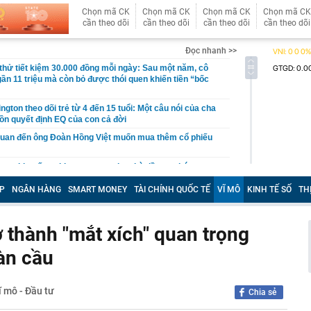
Chọn mã CK
Chọn mã CK
Chọn mã CK
Chọn mã CK
cần theo dõi
cần theo dõi
cần theo dõi
cần theo dõi
Đọc nhanh >>
hử tiết kiệm 30.000 đồng mỗi ngày: Sau một năm, cô
gần 11 triệu mà còn bỏ được thói quen khiến tiền “bốc
gton theo dõi trẻ từ 4 đến 15 tuổi: Một câu nói của cha
ồn quyết định EQ của con cả đời
quan đến ông Đoàn Hồng Việt muốn mua thêm cổ phiếu
 ra khuyến nghị quan trọng cho nhà đầu tư chứng
P
NGÂN HÀNG
SMART MONEY
TÀI CHÍNH QUỐC TẾ
VĨ MÔ
KINH TẾ SỐ
TH
Việt Nam có doanh thu lớn hơn Vingroup, Petrolimex,
hóm 500 doanh nghiệp lớn nhất thế giới
ền cổ tức tuần 10-14/8: Một ngân hàng lớn "lăn chốt", cổ
 thành "mắt xích" quan trọng
cao nhất 100%
àn cầu
đại gia tâm linh Xuân Trường
ỉ ra một tín hiệu quan trọng cho thấy VN-Index sắp bước
g mới
ĩ mô - Đầu tư
Chia sẻ
vọt lên cao nhất 2 tháng, chuyên gia nói gì?