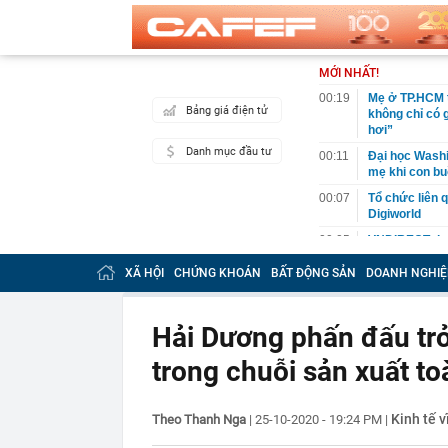
MỚI NHẤT!
00:19
Mẹ ở TP.HCM t
Bảng giá điện tử
không chỉ có 
hơi”
Danh mục đầu tư
00:11
Đại học Washin
mẹ khi con bu
00:07
Tổ chức liên 
Digiworld
00:05
VNDIRECT đưa
khoán
XÃ HỘI
CHỨNG KHOÁN
BẤT ĐỘNG SẢN
DOANH NGHIỆ
00:04
Doanh nghiệp 
đăng ký vào n
00:03
Lịch chốt quy
Hải Dương phấn đấu trở
tức tiền mặt 
trong chuỗi sản xuất to
00:02
"Sự thật" về 
00:01
Chuyên gia ch
vào nhịp són
Kinh tế v
Theo Thanh Nga
|
25-10-2020 - 19:24 PM
|
00:01
Giá vàng tăng 