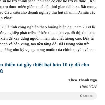
 sự hỗ trợ chính sách, như các cơ chế hỗ trợ về thuế... Khi
ụ trợ được miễn giảm thuế đất thời gian dài hơn. Rất mong
tạo điều kiện cho doanh nghiệp thu hút nhanh hơn nữa các
n Phát".
5 là tỉnh công nghiệp theo hướng hiện đại, năm 2030 là
ông nghiệp phát triển sẽ kéo theo dịch vụ, đô thị, du lịch,
ều kiện để xây dựng nguồn nhân lực chất lượng cao. Đây là
nhanh và bền vững, tạo nền tảng để Hải Dương sớm trở
ung ương như kỳ vọng, mong muốn của chính quyền và con
thiên tai gây thiệt hại hơn 10 tỷ đô cho
lũ
Theo Thanh Nga
Theo VOV
Copy link