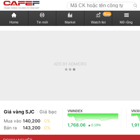
New
Home
Tin mới
Market
Watch list
Mở rộng
Giá vàng SJC
Giá bạc
VNINDEX
VN30
Mua vào
140,200
0%
1,768.06
1,91
0.19%
Bán ra
143,200
0%