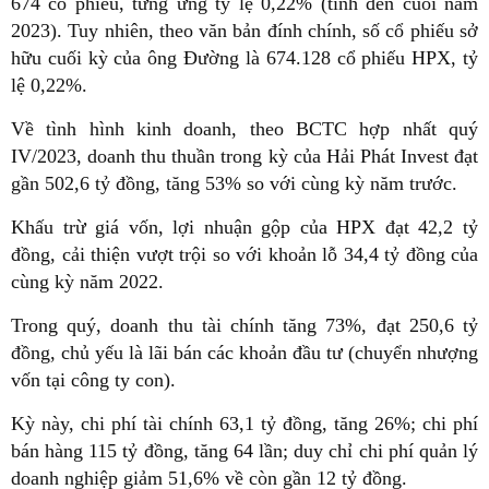
674 cổ phiếu, tưng ứng tỷ lệ 0,22% (tính đến cuối năm
2023). Tuy nhiên, theo văn bản đính chính, số cổ phiếu sở
hữu cuối kỳ của ông Đường là 674.128 cổ phiếu HPX, tỷ
lệ 0,22%.
Về tình hình kinh doanh, theo BCTC hợp nhất quý
IV/2023, doanh thu thuần trong kỳ của Hải Phát Invest đạt
gần 502,6 tỷ đồng, tăng 53% so với cùng kỳ năm trước.
Khấu trừ giá vốn, lợi nhuận gộp của HPX đạt 42,2 tỷ
đồng, cải thiện vượt trội so với khoản lỗ 34,4 tỷ đồng của
cùng kỳ năm 2022.
Trong quý, doanh thu tài chính tăng 73%, đạt 250,6 tỷ
đồng, chủ yếu là lãi bán các khoản đầu tư (chuyển nhượng
vốn tại công ty con).
Kỳ này, chi phí tài chính 63,1 tỷ đồng, tăng 26%; chi phí
bán hàng 115 tỷ đồng, tăng 64 lần; duy chỉ chi phí quản lý
doanh nghiệp giảm 51,6% về còn gần 12 tỷ đồng.