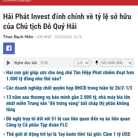
DOANH NGHIỆP
Hải Phát Invest đính chính về tỷ lệ sở hữu
của Chủ tịch Đỗ Quý Hải
CHỦ NHẬT , 25/02/2024, 14:19
Theo Bạch Hiền
-
Nghe đọc bài
3:26
Hai con gái giúp sức cho ông chủ Tân Hiệp Phát chiếm đoạt hơn
1.000 tỷ đồng như thế nào?
Các doanh nghiệp chốt quyền họp ĐHCĐ trong tuần từ 26/2-1/3
13 năm sau thương vụ bán mình gần 2.000 tỷ, nhà máy bia lớn
nhất miền Trung vẫn "đẻ trứng vàng" bất chấp thị phần không
tăng
Đề nghị truy tố đối với 51 bị can liên quan đến vụ án liên quan
Công ty Cổ phần Tập đoàn FLC
Thế giới di động trở lại là 'tay buôn tiền' tài giỏi: Cầm 1 tỷ USD