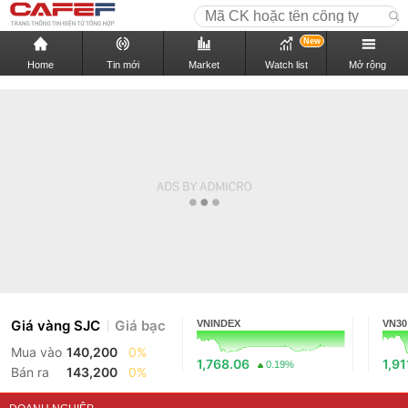
New
Home
Tin mới
Market
Watch list
Mở rộng
Giá vàng SJC
Giá bạc
VNINDEX
VN30
Mua vào
140,200
0%
1,768.06
1,91
0.19%
Bán ra
143,200
0%