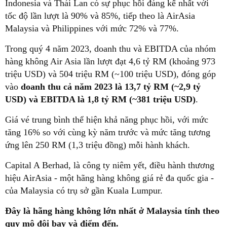
Indonesia và Thái Lan có sự phục hồi đáng kể nhất với
tốc độ lần lượt là 90% và 85%, tiếp theo là AirAsia
Malaysia và Philippines với mức 72% và 77%.
Trong quý 4 năm 2023, doanh thu và EBITDA của nhóm
hàng không Air Asia lần lượt đạt 4,6 tỷ RM (khoảng 973
triệu USD) và 504 triệu RM (~100 triệu USD), đóng góp
vào
doanh thu cả năm 2023 là 13,7 tỷ RM (~2,9 tỷ
USD) và EBITDA là 1,8 tỷ RM (~381 triệu USD)
.
Giá vé trung bình thể hiện khả năng phục hồi, với mức
tăng 16% so với cùng kỳ năm trước và mức tăng tương
ứng lên 250 RM (1,3 triệu đồng) mỗi hành khách.
Capital A Berhad, là công ty niêm yết, điều hành thương
hiệu AirAsia - một hãng hàng không giá rẻ đa quốc gia -
của Malaysia có trụ sở gần Kuala Lumpur.
Đây là hãng hàng không lớn nhất ở Malaysia tính theo
quy mô đội bay và điểm đến.