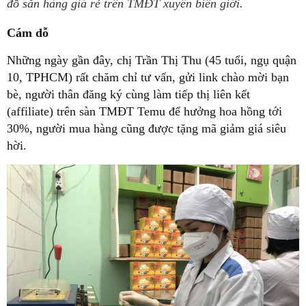
đồ săn hàng giá rẻ trên TMĐT xuyên biên giới.
Cám dỗ
Những ngày gần đây, chị Trần Thị Thu (45 tuổi, ngụ quận
10, TPHCM) rất chăm chỉ tư vấn, gửi link chào mời bạn
bè, người thân đăng ký cùng làm tiếp thị liên kết
(affiliate) trên sàn TMĐT Temu để hưởng hoa hồng tới
30%, người mua hàng cũng được tặng mã giảm giá siêu
hời.