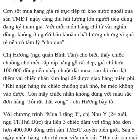
Cơn sốt mua hàng giá rẻ trực tiếp từ kho nước ngoài qua
sàn TMĐT ngày càng thu hút lượng lớn người tiêu dùng
đăng ký tham gia. Với mỗi món hàng chỉ từ vài nghìn
đồng, không ít người băn khoăn chất lượng nhưng vì quá
rẻ nên có tâm lý “cho qua”.
Chị Hương (ngụ quận Bình Tân) cho biết, thấy chiếc
chuồng cho mèo lắp ráp bằng gỗ rất đẹp, giá chỉ hơn
100.000 đồng nên nhấp chuột đặt mua, sau đó còn đặt
thêm vài chiếc nhẫn kim loại để được giao hàng miễn phí.
“Khi nhận hàng thì chiếc chuồng quá nhỏ, bé mèo không
vào được. Còn mấy chiếc nhẫn không đúng với màu sắc
đơn hàng. Tôi rất thất vọng” - chị Hương bày tỏ.
Với chương trình “Mua 1 tặng 3”, chị Như Ý (24 tuổi,
ngụ TP.Thủ Đức) tậu liền 3 chiếc đầm với tổng hóa đơn
hơn 400.000 đồng trên sàn TMĐT xuyên biên giới. Sau 5
ngày nhận hàng, chị chỉ mặc vừa một cái. “Hai cái kia quá