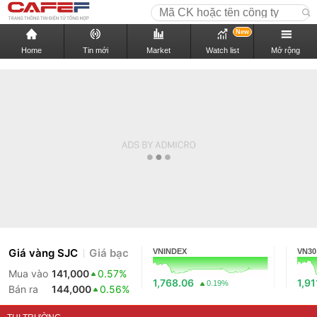
New
Home
Tin mới
Market
Watch list
Mở rộng
Giá vàng SJC
Giá bạc
VNINDEX
VN30
Mua vào
141,000
0.57%
1,768.06
1,91
0.19%
Bán ra
144,000
0.56%