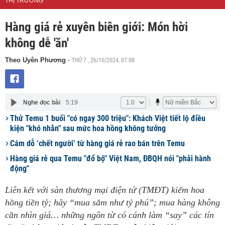
THỊ TRƯỜNG
Hàng giá rẻ xuyên biên giới: Món hời
không dễ 'ăn'
THỨ 7 , 26/10/2024, 07:08
Theo Uyên Phương
-
Nghe đọc bài
5:19
Thử Temu 1 buổi "có ngay 300 triệu": Khách Việt tiết lộ điều
kiện "khó nhằn" sau mức hoa hồng không tưởng
Cám dỗ ‘chết người’ từ hàng giá rẻ rao bán trên Temu
Hàng giá rẻ qua Temu "đổ bộ" Việt Nam, ĐBQH nói "phải hành
động"
Liên kết với sàn thương mại điện tử (TMĐT) kiếm hoa
hồng tiền tỷ; hãy “mua sắm như tỷ phú”; mua hàng không
cần nhìn giá… những ngôn từ có cánh làm “say” các tín