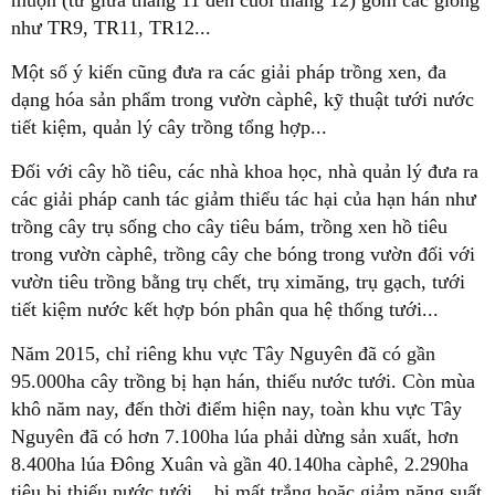
muộn (từ giữa tháng 11 đến cuối tháng 12) gồm các giống
như TR9, TR11, TR12...
Một số ý kiến cũng đưa ra các giải pháp trồng xen, đa
dạng hóa sản phẩm trong vườn càphê, kỹ thuật tưới nước
tiết kiệm, quản lý cây trồng tổng hợp...
Đối với cây hồ tiêu, các nhà khoa học, nhà quản lý đưa ra
các giải pháp canh tác giảm thiểu tác hại của hạn hán như
trồng cây trụ sống cho cây tiêu bám, trồng xen hồ tiêu
trong vườn càphê, trồng cây che bóng trong vườn đối với
vườn tiêu trồng bằng trụ chết, trụ ximăng, trụ gạch, tưới
tiết kiệm nước kết hợp bón phân qua hệ thống tưới...
Năm 2015, chỉ riêng khu vực Tây Nguyên đã có gần
95.000ha cây trồng bị hạn hán, thiếu nước tưới. Còn mùa
khô năm nay, đến thời điểm hiện nay, toàn khu vực Tây
Nguyên đã có hơn 7.100ha lúa phải dừng sản xuất, hơn
8.400ha lúa Đông Xuân và gần 40.140ha càphê, 2.290ha
tiêu bị thiếu nước tưới... bị mất trắng hoặc giảm năng suất