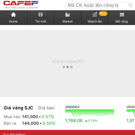
New
Home
Tin mới
Market
Watch list
Mở rộng
Giá vàng SJC
Giá bạc
VNINDEX
VN30
Mua vào
141,000
0.57%
1,768.06
1,91
0.19%
Bán ra
144,000
0.56%