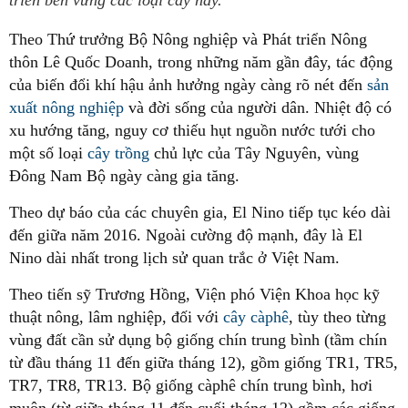
triển bền vững ​các loại cây này.
Theo Thứ trưởng Bộ Nông nghiệp và Phát triển Nông
thôn Lê Quốc Doanh, trong những năm gần đây, tác động
của biến đổi khí hậu ảnh hưởng ngày càng rõ nét đến
sản
xuất nông nghiệp
và đời sống của người dân. Nhiệt độ có
xu hướng tăng, nguy cơ thiếu hụt nguồn nước tưới cho
một số loại
cây trồng
chủ lực của Tây Nguyên, vùng
Đông Nam Bộ ngày càng gia tăng.
Theo dự báo của các chuyên gia, El Nino tiếp tục kéo dài
đến giữa năm 2016. Ngoài cường độ mạnh, đây là El
Nino dài nhất trong lịch sử quan trắc ở Việt Nam.
Theo tiến sỹ Trương Hồng, Viện phó Viện Khoa học kỹ
thuật nông, lâm nghiệp, đối với
cây càphê
, tùy theo từng
vùng đất cần sử dụng bộ giống chín trung bình (tầm chín
từ đầu tháng 11 đến giữa tháng 12), gồm giống TR1, TR5,
TR7, TR8, TR13. Bộ giống càphê chín trung bình, hơi