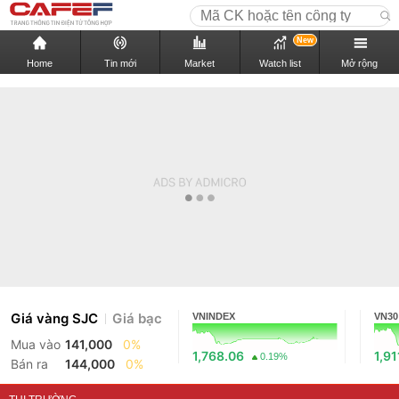
New
Home
Tin mới
Market
Watch list
Mở rộng
Giá vàng SJC
Giá bạc
VNINDEX
VN30
Mua vào
141,000
0%
1,768.06
1,91
0.19%
Bán ra
144,000
0%