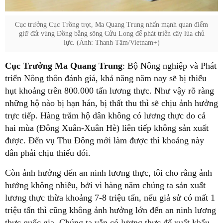
Cục trưởng Cục Trồng trọt, Ma Quang Trung nhấn mạnh quan điểm
giữ đất vùng Đồng bằng sông Cửu Long để phát triển cây lúa chủ
lực. (Ảnh: Thanh Tâm/Vietnam+)
Cục Trưởng Ma Quang Trung
: Bộ Nông nghiệp và Phát
triển Nông thôn đánh giá, khả năng năm nay sẽ bị thiếu
hụt khoảng trên 800.000 tấn lương thực. Như vậy rõ ràng
những hộ nào bị hạn hán, bị thất thu thì sẽ chịu ảnh hưởng
trực tiếp. Hàng trăm hộ dân không có lương thực do cả
hai mùa (Đông Xuân-Xuân Hè) liên tiếp không sản xuất
được. Đến vụ Thu Đông mới làm được thì khoảng này
dân phải chịu thiếu đói.
Còn ảnh hưởng đến an ninh lương thực, tôi cho rằng ảnh
hưởng không nhiều, bởi vì hàng năm chúng ta sản xuất
lương thực thừa khoảng 7-8 triệu tấn, nếu giả sử có mất 1
triệu tấn thì cũng không ảnh hưởng lớn đến an ninh lương
thực quốc gia. Chúng ta vẫn có lương thực để xuất khẩu