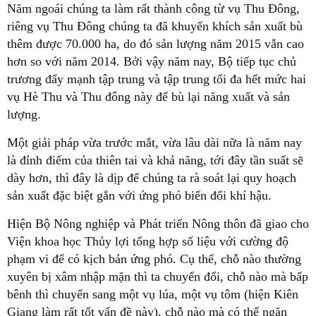
Năm ngoái chúng ta làm rất thành công từ vụ Thu Đông,
riêng vụ Thu Đông chúng ta đã khuyến khích sản xuất bù
thêm được 70.000 ha, do đó sản lượng năm 2015 vẫn cao
hơn so với năm 2014. Bởi vậy năm nay, Bộ tiếp tục chủ
trương đẩy mạnh tập trung và tập trung tối đa hết mức hai
vụ Hè Thu và Thu đông này để bù lại năng xuất và sản
lượng.
Một giải pháp vừa trước mắt, vừa lâu dài nữa là năm nay
là đỉnh điểm của thiên tai và khả năng, tới đây tần suất sẽ
dày hơn, thì đây là dịp để chúng ta rà soát lại quy hoạch
sản xuất đặc biệt gắn với ứng phó biến đổi khí hậu.
Hiện Bộ Nông nghiệp và Phát triển Nông thôn đã giao cho
Viện khoa học Thủy lợi tổng hợp số liệu với cường độ
phạm vi để có kịch bản ứng phó. Cụ thể, chỗ nào thường
xuyên bị xâm nhập mặn thì ta chuyển đổi, chỗ nào mà bấp
bênh thì chuyển sang một vụ lúa, một vụ tôm (hiện Kiên
Giang làm rất tốt vấn đề này), chỗ nào mà có thể ngăn