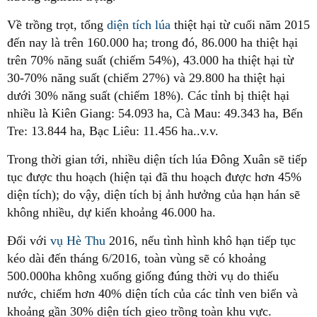
Về trồng trọt, tổng
diện tích lúa
thiệt hại từ cuối năm 2015
đến nay là trên 160.000 ha; trong đó, 86.000 ha thiệt hại
trên 70% năng suất (chiếm 54%), 43.000 ha thiệt hại từ
30-70% năng suất (chiếm 27%) và 29.800 ha thiệt hại
dưới 30% năng suất (chiếm 18%). Các tỉnh bị thiệt hại
nhiều là Kiên Giang: 54.093 ha, Cà Mau: 49.343 ha, Bến
Tre: 13.844 ha, Bạc Liêu: 11.456 ha..v.v.
Trong thời gian tới, nhiều diện tích lúa Đông Xuân sẽ tiếp
tục được thu hoạch (hiện tại đã thu hoạch được hơn 45%
diện tích); do vậy, diện tích bị ảnh hưởng của hạn hán sẽ
không nhiều, dự kiến khoảng 46.000 ha.
Đối với
vụ Hè Thu
2016, nếu tình hình khô hạn tiếp tục
kéo dài đến tháng 6/2016, toàn vùng sẽ có khoảng
500.000ha không xuống giống đúng thời vụ do thiếu
nước, chiếm hơn 40% diện tích của các tỉnh ven biển và
khoảng gần 30% diện tích gieo trồng toàn khu vực.