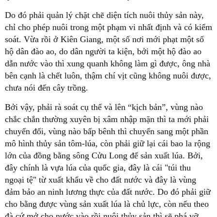
Do đó phải quản lý chặt chẽ diện tích nuôi thủy sản này,
chỉ cho phép nuôi trong một phạm vi nhất định và có kiểm
soát. Vừa rồi ở Kiên Giang, một số nơi mới phạt một số
hộ dân đào ao, do dân người ta kiện, bởi một hộ đào ao
dẫn nước vào thì xung quanh không làm gì được, ông nhà
bên cạnh là chết luôn, thậm chí vịt cũng không nuôi được,
chưa nói đến cây trồng.
Bởi vậy, phải rà soát cụ thể và lên “kịch bản”, vùng nào
chắc chắn thường xuyên bị xâm nhập mặn thì ta mới phải
chuyển đổi, vùng nào bấp bênh thì chuyển sang một phần
mô hình thủy sản tôm-lúa, còn phải giữ lại cái bao la rộng
lớn của đồng bằng sông Cửu Long để sản xuất lúa. Bởi,
đây chính là vựa lúa của quốc gia, đây là cái "túi thu
ngoại tệ" từ xuất khẩu về cho đất nước và đây là vùng
đảm bảo an ninh lương thực của đất nước. Do đó phải giữ
cho bằng được vùng sản xuất lúa là chủ lực, còn nếu theo
đà cứ mở cho nước vào rồi nuôi thủy sản thì sẽ phá vỡ