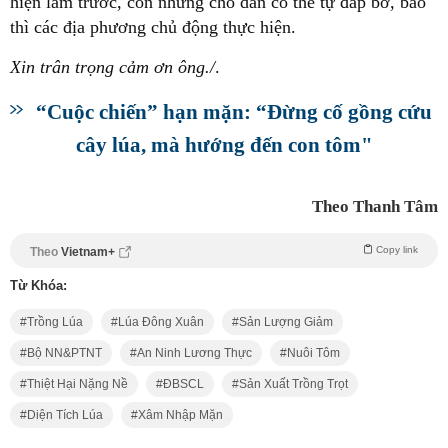
hiện làm trước, còn những chỗ dân có thể tự đắp bờ, bao
thì các địa phương chủ động thực hiện.
Xin trân trọng cảm ơn ông./
.
“Cuộc chiến” hạn mặn: “Đừng cố gồng cứu
cây lúa, mà hướng đến con tôm"
Theo Thanh Tâm
Copy link
Theo
Vietnam+
Từ Khóa:
Trồng Lúa
Lúa Đông Xuân
Sản Lượng Giảm
Bộ NN&PTNT
An Ninh Lương Thực
Nuôi Tôm
Thiệt Hại Nặng Nề
ĐBSCL
Sản Xuất Trồng Trọt
Diện Tích Lúa
Xâm Nhập Mặn