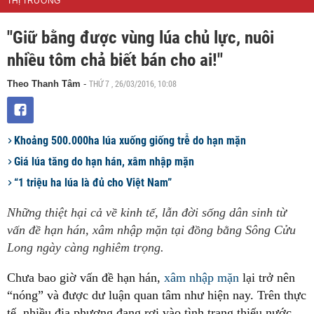
THỊ TRƯỜNG
"Giữ bằng được vùng lúa chủ lực, nuôi
nhiều tôm chả biết bán cho ai!"
THỨ 7 , 26/03/2016, 10:08
Theo Thanh Tâm
-
Khoảng 500.000ha lúa xuống giống trễ do hạn mặn
Giá lúa tăng do hạn hán, xâm nhập mặn
“1 triệu ha lúa là đủ cho Việt Nam”
Những thiệt hại cả về kinh tế, lẫn đời sống dân sinh từ
vấn đề hạn hán, xâm nhập mặn tại đồng bằng Sông Cửu
Long ngày càng nghiêm trọng.
Chưa bao giờ vấn đề hạn hán,
xâm nhập mặn
lại trở nên
“nóng” và được dư luận quan tâm như hiện nay. Trên thực
tế, nhiều địa phương đang rơi vào tình trạng thiếu nước