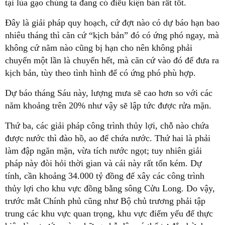
tại lúa gạo chúng ta đang có điều kiện bán rất tốt.
Đây là giải pháp quy hoạch, cứ đợt nào có dự báo hạn bao
nhiêu tháng thì căn cứ “kịch bản” đó có ứng phó ngay, mà
không cứ năm nào cũng bị hạn cho nên không phải
chuyển một lần là chuyển hết, mà căn cứ vào đó để đưa ra
kịch bản, tùy theo tình hình để có ứng phó phù hợp.
Dự báo tháng Sáu này, lượng mưa sẽ cao hơn so với các
năm khoảng trên 20% như vậy sẽ lập tức được rửa mặn.
Thứ ba, các giải pháp công trình thủy lợi, chỗ nào chứa
được nước thì đào hồ, ao để chứa nước. Thứ hai là phải
làm đập ngăn mặn, vừa tích nước ngọt; tuy nhiên giải
pháp này đòi hỏi thời gian và cái này rất tốn kém. Dự
tính, cần khoảng 34.000 tỷ đồng để xây các công trình
thủy lợi cho khu vực đồng bằng sông Cửu Long. Do vậy,
trước mắt Chính phủ cũng như Bộ chủ trương phải tập
trung các khu vực quan trọng, khu vực điểm yếu để thực