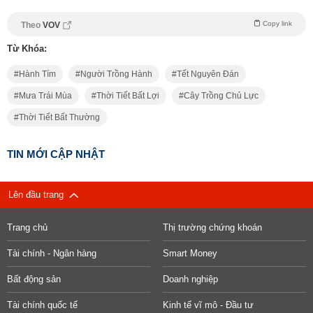
Copy link
Theo
VOV
Từ Khóa:
Hành Tím
Người Trồng Hành
Tết Nguyên Đán
Mưa Trái Mùa
Thời Tiết Bất Lợi
Cây Trồng Chủ Lực
Thời Tiết Bất Thường
TIN MỚI CẬP NHẬT
Lên đầu trang
Trang chủ
Thị trường chứng khoán
Tài chính - Ngân hàng
Smart Money
Bất động sản
Doanh nghiệp
Tài chính quốc tế
Kinh tế vĩ mô - Đầu tư