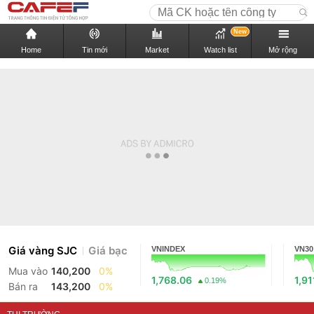
New
Home
Tin mới
Market
Watch list
Mở rộng
Giá vàng SJC
Giá bạc
VNINDEX
VN30
Mua vào
140,200
0%
1,768.06
1,91
0.19%
Bán ra
143,200
0%