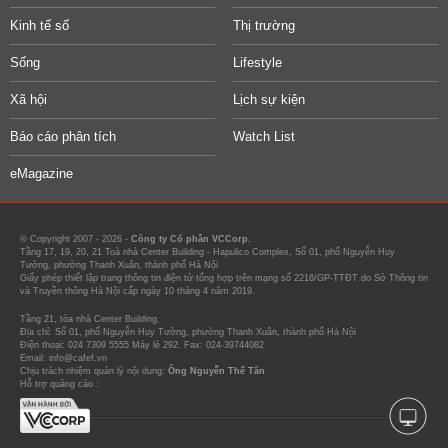
Kinh tế số
Thị trường
Sống
Lifestyle
Xã hội
Lịch sự kiện
Báo cáo phân tích
Watch List
eMagazine
© Copyright 2007 - 2026 -
Công ty Cổ phần VCCorp.
Tầng 17, 19, 20, 21 Toà nhà Center Building - Hapulico Complex, Số 01, phố Nguyễn Huy
Tưởng, phường Thanh Xuân, thành phố Hà Nội
Giấy phép thiết lập trang thông tin điện tử tổng hợp trên mạng số 2216/GP-TTĐT do Sở Thông tin
và Truyền thông Hà Nội cấp ngày 10 tháng 4 năm 2019.
Tầng 21, tòa nhà Center Building.
Địa chỉ: Số 01, phố Nguyễn Huy Tưởng, phường Thanh Xuân, thành phố Hà Nội
Điện thoại: 024 7309 5555 Máy lẻ 292. Fax: 024-39744082
Email: info@cafef.vn
Chịu trách nhiệm quản lý nội dung:
Ông Nguyễn Thế Tân
Hỗ trợ quảng cáo :