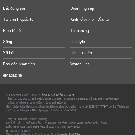
Bất động sản
Doanh nghiệp
Tài chính quốc tế
Kinh tế vĩ mô - Đầu tư
Kinh tế số
Thị trường
Sống
Lifestyle
Xã hội
Lịch sự kiện
Báo cáo phân tích
Watch List
eMagazine
© Copyright 2007 - 2026 -
Công ty Cổ phần VCCorp.
Tầng 17, 19, 20, 21 Toà nhà Center Building - Hapulico Complex, Số 01, phố Nguyễn Huy
Tưởng, phường Thanh Xuân, thành phố Hà Nội
Giấy phép thiết lập trang thông tin điện tử tổng hợp trên mạng số 2216/GP-TTĐT do Sở Thông tin
và Truyền thông Hà Nội cấp ngày 10 tháng 4 năm 2019.
Tầng 21, tòa nhà Center Building.
Địa chỉ: Số 01, phố Nguyễn Huy Tưởng, phường Thanh Xuân, thành phố Hà Nội
Điện thoại: 024 7309 5555 Máy lẻ 292. Fax: 024-39744082
Email: info@cafef.vn
Chịu trách nhiệm quản lý nội dung:
Ông Nguyễn Thế Tân