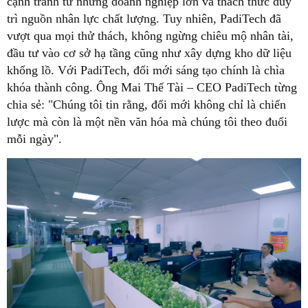
cạnh tranh từ những doanh nghiệp lớn và thách thức duy
trì nguồn nhân lực chất lượng. Tuy nhiên, PadiTech đã
vượt qua mọi thử thách, không ngừng chiêu mộ nhân tài,
đầu tư vào cơ sở hạ tầng cũng như xây dựng kho dữ liệu
khổng lồ. Với PadiTech, đổi mới sáng tạo chính là chìa
khóa thành công. Ông Mai Thế Tài – CEO PadiTech từng
chia sẻ: "Chúng tôi tin rằng, đổi mới không chỉ là chiến
lược mà còn là một nền văn hóa mà chúng tôi theo đuổi
mỗi ngày".