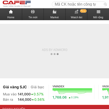
New
Home
Tin mới
Market
Watch list
Mở rộng
Giá vàng SJC
Giá bạc
VNINDEX
VN30
Mua vào
141,000
0.57%
1,768.06
1,91
0.19%
Bán ra
144,000
0.56%