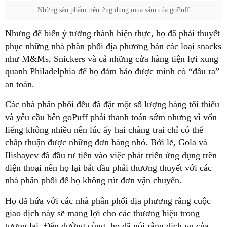
Những sản phẩm trên ứng dụng mua sắm của goPuff
Nhưng để biến ý tưởng thành hiện thực, họ đã phải thuyết
phục những nhà phân phối địa phương bán các loại snacks
như M&Ms, Snickers và cả những cửa hàng tiện lợi xung
quanh Philadelphia để họ đảm bảo được mình có “đầu ra”
an toàn.
Các nhà phân phối đều đã đặt một số lượng hàng tối thiểu
và yêu cầu bên goPuff phải thanh toán sớm nhưng vì vốn
liếng không nhiều nên lúc ấy hai chàng trai chỉ có thể
chấp thuận được những đơn hàng nhỏ. Bởi lẽ, Gola và
Ilishayev đã đầu tư tiền vào việc phát triển ứng dụng trên
điện thoại nên họ lại bắt đầu phải thương thuyết với các
nhà phân phối để họ không rút đơn vận chuyển.
Họ đã hứa với các nhà phân phối địa phương rằng cuộc
giao dịch này sẽ mang lợi cho các thương hiệu trong
tương lai. Đến đường cùng, họ đã nói rằng dịch vụ của