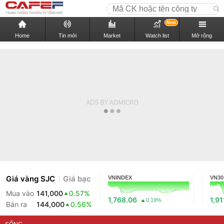
New
Home
Tin mới
Market
Watch list
Mở rộng
Giá vàng SJC
Giá bạc
VNINDEX
VN30
Mua vào
141,000
0.57%
1,768.06
1,91
0.19%
Bán ra
144,000
0.56%