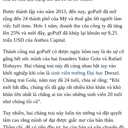
Được thành lập vào năm 2013, đến nay, goPuff đã mở
rộng đến 24 thành phố của Mỹ và thuê gần 60 người làm
việc full time. Hơn 1 năm, doanh thu của công ty đã tăng
lên 25% và mới đây, goPuff đã khép lại khoản nợ 8,25
triệu USD của Anthos Capital.
Thành công mà goPuff có được ngày hôm nay là do sự cố
gắng hết sức mình của hai founders Yakir Gola và Rafael
Ilishayev. Hai chàng trai này đã cùng nhau bắt tay vào
khởi nghiệp khi còn là
sinh viên trường Đại học
Drexel.
Chàng trai Gola, năm nay đã 24 tuổi, chia sẻ rằng: “Khi
mới bắt đầu, chúng tôi đã gặp rất nhiều khó khăn và khó
khăn lớn nhất là chẳng ai tin vào những sinh viên 20 tuổi
như chúng tôi cả”.
Tuy nhiên, hai chàng trai này luôn tin tưởng và đặt quyết
tâm cao rằng mình sẽ đạt được giấc mơ của bản thân.
Thậm chí, để có tiền đầu tư, họ còn bán và vận chuyển đồ