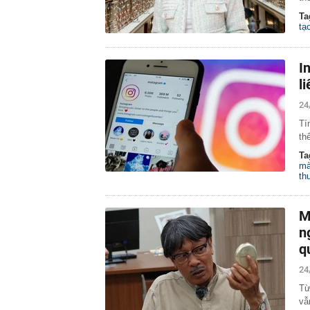
Ta
tạ
I
l
24
Tí
th
Ta
mà
th
M
n
q
24
Từ
vẫ