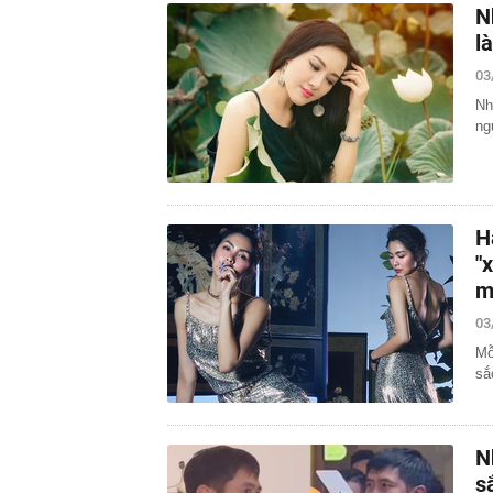
N
l
03
Nh
ng
H
"
m
03
Mỗ
sắ
N
s