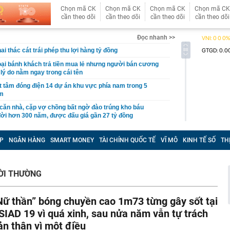
Chọn mã CK
Chọn mã CK
Chọn mã CK
Chọn mã CK
cần theo dõi
cần theo dõi
cần theo dõi
cần theo dõi
Đọc nhanh >>
i thác cát trái phép thu lợi hàng tỷ đồng
oại bánh khách trả tiền mua lẻ nhưng người bán cương
 lý do nằm ngay trong cái tên
t tâm đóng điện 14 dự án khu vực phía nam trong 5
ăm
căn nhà, cặp vợ chồng bất ngờ đào trúng kho báu
 đời hơn 300 năm, được đấu giá gần 27 tỷ đồng
đến 200 triệu đồng nếu người dùng tài khoản ngân hàng
u
P
NGÂN HÀNG
SMART MONEY
TÀI CHÍNH QUỐC TẾ
VĨ MÔ
KINH TẾ SỐ
TH
ền Tây sông nước", cô nàng Á Khôi khiến tất cả mê mẩn
trong trẻo
 làm vỡ hộp giấy, khách sạn đòi đền 3,3 triệu đồng
ỜI THƯỜNG
 nghỉ dưỡng sang trọng nơi tổ chức hôn lễ của Ronaldo -
 gần 40 triệu đồng/đêm, có quản gia riêng và hồ bơi vô
Nữ thần” bóng chuyền cao 1m73 từng gây sốt tại
SIAD 19 vì quá xinh, sau nửa năm vẫn tự trách
g thái không ngờ với nền kinh tế 23.000 tỷ USD, phá vỡ
ản thân vì một điều
 chục năm