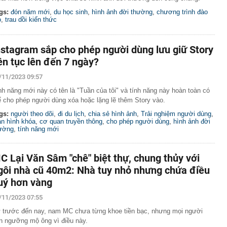
gs:
đón năm mới
,
du học sinh
,
hình ảnh đời thường
,
chương trình đào
o
,
trau dồi kiến thức
nstagram sắp cho phép người dùng lưu giữ Story
iên tục lên đến 7 ngày?
/11/2023 09:57
nh năng mới này có tên là "Tuần của tôi" và tính năng này hoàn toàn có
ể cho phép người dùng xóa hoặc lặng lẽ thêm Story vào.
gs:
người theo dõi
,
đi du lịch
,
chia sẻ hình ảnh
,
Trải nghiệm người dùng
,
n hình khóa
,
cơ quan truyền thông
,
cho phép người dùng
,
hình ảnh đời
ường
,
tính năng mới
C Lại Văn Sâm "chê" biệt thự, chung thủy với
gôi nhà cũ 40m2: Nhà tuy nhỏ nhưng chứa điều
uý hơn vàng
/11/2023 07:55
 trước đến nay, nam MC chưa từng khoe tiền bạc, nhưng mọi người
n ngưỡng mộ ông vì điều này.