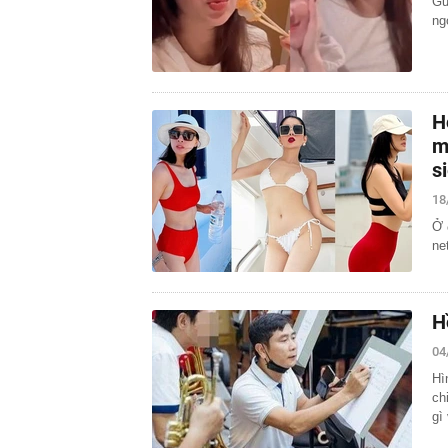
Gư
ng
H
m
s
18
Ở 
ne
H
04
Hì
ch
gì