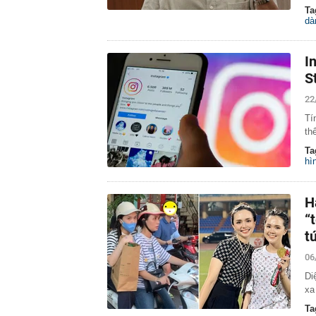
Ta
dà
I
S
22
Tí
th
Ta
hì
H
“
t
06
Di
xa
Ta