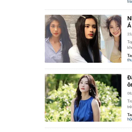
tr
N
Á
23
To
kh
Ta
th
Đ
ô
08
Tr
tr
Ta
hộ