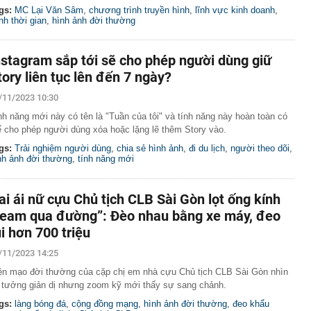
gs:
MC Lại Văn Sâm
,
chương trình truyền hình
,
lĩnh vực kinh doanh
,
nh thời gian
,
hình ảnh đời thường
nstagram sắp tới sẽ cho phép người dùng giữ
tory liên tục lên đến 7 ngày?
/11/2023 10:30
nh năng mới này có tên là "Tuần của tôi" và tính năng này hoàn toàn có
ể cho phép người dùng xóa hoặc lặng lẽ thêm Story vào.
gs:
Trải nghiệm người dùng
,
chia sẻ hình ảnh
,
đi du lịch
,
người theo dõi
,
nh ảnh đời thường
,
tính năng mới
ai ái nữ cựu Chủ tịch CLB Sài Gòn lọt ống kính
team qua đường”: Đèo nhau bằng xe máy, đeo
úi hơn 700 triệu
/11/2023 14:25
ện mạo đời thường của cặp chị em nhà cựu Chủ tịch CLB Sài Gòn nhìn
 tưởng giản dị nhưng zoom kỹ mới thấy sự sang chảnh.
gs:
làng bóng đá
,
cộng đồng mạng
,
hình ảnh đời thường
,
đeo khẩu