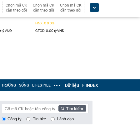
Chọn mã CK
Chọn mã CK
Chọn mã CK
cần theo dõi
cần theo dõi
cần theo dõi
Dữ liệu
F INDEX
Ị TRƯỜNG
SỐNG
LIFESTYLE
Công ty
Tin tức
Lãnh đạo