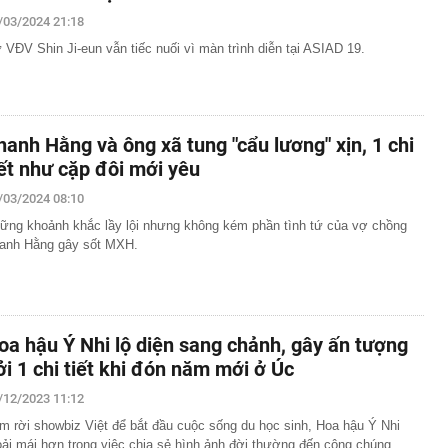
hẩn cấp bảo mẫu Triệu Thị Tâm SN 1971
/03/2024 21:18
õi sát tiến độ giải ngân vốn đầu tư công
 VĐV Shin Ji-eun vẫn tiếc nuối vì màn trình diễn tại ASIAD 19.
a thực hiện nghĩa vụ tài chính, cư dân bị 'treo' sổ hồng
ia đình nhỏ vài giọt tinh dầu vào lõi cuộn giấy vệ sinh?
iấy mới thấy tác dụng
 từ chối Trấn Thành đóng phim khác ai ngờ nổi tiếng hơn,
hanh Hằng và ông xã tung "cẩu lương" xịn, 1 chi
ử đẹp nhất thế giới
iết như cặp đôi mới yêu
vừa rời Google để mở startup: Được mệnh danh "quái kiệt
ột trong 35 nhà phát minh xuất sắc nhất thế giới
/03/2024 08:10
 báo khẩn đến người dùng VNeID thực hiện giao dịch
ững khoảnh khắc lầy lội nhưng không kém phần tình tứ của vợ chồng
 sau
anh Hằng gây sốt MXH.
ay “thần tốc” tại Coteccons trong 4 tháng: VSOL tạo
c mới như thế nào?
 điều lệ lên hơn 4.100 tỷ đồng sau trả cổ tức
kg vàng gồm nhiều thỏi vàng lớn nhỏ, trị giá hơn 14,7 tỷ
oa hậu Ý Nhi lộ diện sang chảnh, gây ấn tượng
 doanh nhân Trung Quốc
ởi 1 chi tiết khi đón năm mới ở Úc
nhiệm một Phó Tổng giám đốc
/12/2023 11:12
m rời showbiz Việt để bắt đầu cuộc sống du học sinh, Hoa hậu Ý Nhi
oải mái hơn trong việc chia sẻ hình ảnh đời thường đến công chúng.