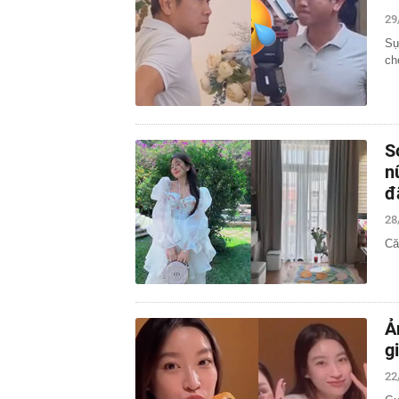
29
Sự
ch
S
n
đ
28
Că
Ả
g
22