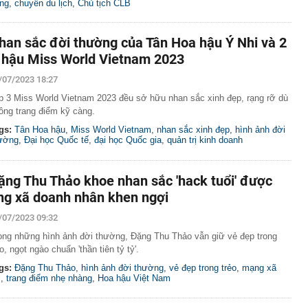
ang
,
chuyến du lịch
,
Chủ tịch CLB
han sắc đời thường của Tân Hoa hậu Ý Nhi và 2
 hậu Miss World Vietnam 2023
/07/2023 18:27
p 3 Miss World Vietnam 2023 đều sở hữu nhan sắc xinh đẹp, rạng rỡ dù
ông trang điểm kỹ càng.
gs:
Tân Hoa hậu
,
Miss World Vietnam
,
nhan sắc xinh đẹp
,
hình ảnh đời
ường
,
Đại học Quốc tế
,
đại học Quốc gia
,
quản trị kinh doanh
ặng Thu Thảo khoe nhan sắc 'hack tuổi' được
ng xã doanh nhân khen ngợi
/07/2023 09:32
ong những hình ảnh đời thường, Đặng Thu Thảo vẫn giữ vẻ đẹp trong
ẻo, ngọt ngào chuẩn 'thần tiên tỷ tỷ'.
gs:
Đặng Thu Thảo
,
hình ảnh đời thường
,
vẻ đẹp trong trẻo
,
mạng xã
i
,
trang điểm nhẹ nhàng
,
Hoa hậu Việt Nam