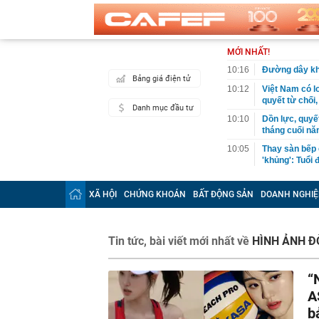
MỚI NHẤT!
10:16
Đường dây kha
Bảng giá điện tử
10:12
Việt Nam có l
quyết từ chối,
Danh mục đầu tư
10:10
Dồn lực, quyế
tháng cuối n
10:05
Thay sàn bếp 
'khủng': Tuổi
10:05
Mức phạt lên 
có hành vi sa
XÃ HỘI
CHỨNG KHOÁN
BẤT ĐỘNG SẢN
DOANH NGHIỆ
10:02
Bắt trend "mi
với nhan sắc 
10:00
Bé trai 1 tuổi
Tin tức, bài viết mới nhất về
HÌNH ẢNH Đ
09:59
Bên trong khu
Georgina: Giá
“
cực
A
09:53
Mỹ vừa có độn
b
thông lệ hàng