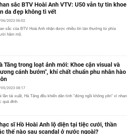
han sắc BTV Hoài Anh VTV: U50 vẫn tự tin khoe
àn da đẹp không tì vết
/06/2023 06:02
an sắc của BTV Hoài Anh nhận được nhiều lời tán thưởng từ phía
ười hâm mộ.
à Tăng trong loạt ảnh mới: Khoe cận visual và
xương cánh bướm", khí chất chuẩn phu nhân hào
ôn
/05/2023 08:17
i lần tái xuất, Hà Tăng đều khiến dân tình "đứng ngồi không yên" vì nhan
c quá đỉnh.
hạc sĩ Hồ Hoài Anh lộ diện tại tiệc cưới, thần
ắc thế nào sau scandal ở nước ngoài?