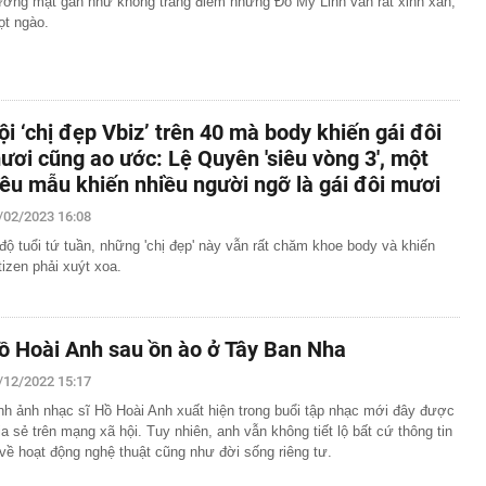
ơng mặt gần như không trang điểm nhưng Đỗ Mỹ Linh vẫn rất xinh xắn,
ọt ngào.
ội ‘chị đẹp Vbiz’ trên 40 mà body khiến gái đôi
ươi cũng ao ước: Lệ Quyên 'siêu vòng 3', một
iêu mẫu khiến nhiều người ngỡ là gái đôi mươi
/02/2023 16:08
độ tuổi tứ tuần, những 'chị đẹp' này vẫn rất chăm khoe body và khiến
tizen phải xuýt xoa.
ồ Hoài Anh sau ồn ào ở Tây Ban Nha
/12/2022 15:17
nh ảnh nhạc sĩ Hồ Hoài Anh xuất hiện trong buổi tập nhạc mới đây được
ia sẻ trên mạng xã hội. Tuy nhiên, anh vẫn không tiết lộ bất cứ thông tin
 về hoạt động nghệ thuật cũng như đời sống riêng tư.