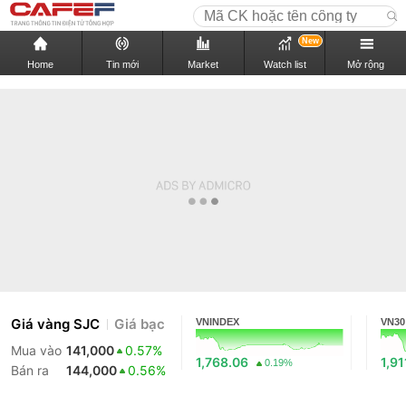
New
Home
Tin mới
Market
Watch list
Mở rộng
Giá vàng SJC
Giá bạc
VNINDEX
VN30
Mua vào
141,000
0.57%
1,768.06
1,91
0.19%
Bán ra
144,000
0.56%