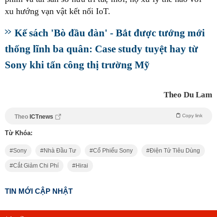
xu hướng vạn vật kết nối IoT.
Kế sách 'Bò đầu đàn' - Bắt được tướng mới
thống lĩnh ba quân: Case study tuyệt hay từ
Sony khi tấn công thị trường Mỹ
Theo Du Lam
Copy link
Theo
ICTnews
Từ Khóa:
Sony
Nhà Đầu Tư
Cổ Phiếu Sony
Điện Tử Tiêu Dùng
Cắt Giảm Chi Phí
Hirai
TIN MỚI CẬP NHẬT