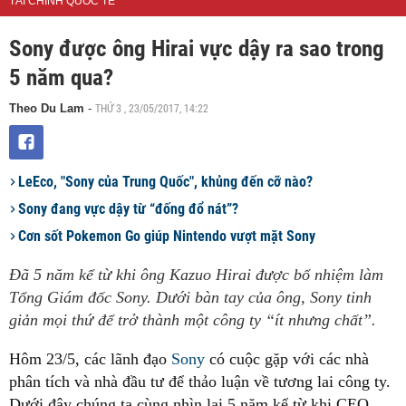
TÀI CHÍNH QUỐC TẾ
Sony được ông Hirai vực dậy ra sao trong
5 năm qua?
THỨ 3 , 23/05/2017, 14:22
Theo Du Lam
-
LeEco, "Sony của Trung Quốc", khủng đến cỡ nào?
Sony đang vực dậy từ “đống đổ nát”?
Cơn sốt Pokemon Go giúp Nintendo vượt mặt Sony
Đã 5 năm kể từ khi ông Kazuo Hirai được bổ nhiệm làm
Tổng Giám đốc Sony. Dưới bàn tay của ông, Sony tinh
giản mọi thứ để trở thành một công ty “ít nhưng chất”.
Hôm 23/5, các lãnh đạo
Sony
có cuộc gặp với các nhà
phân tích và nhà đầu tư để thảo luận về tương lai công ty.
Dưới đây chúng ta cùng nhìn lại 5 năm kể từ khi CEO