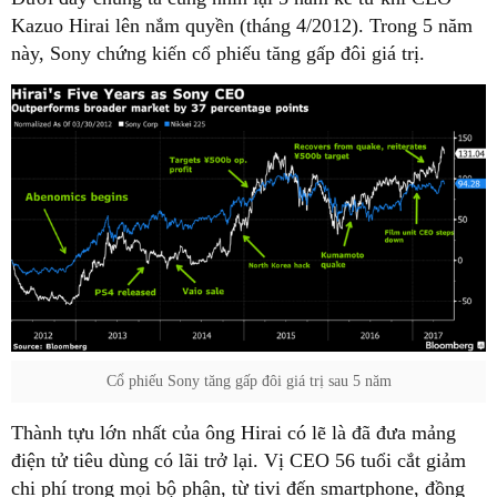
Kazuo Hirai lên nắm quyền (tháng 4/2012). Trong 5 năm
này, Sony chứng kiến cổ phiếu tăng gấp đôi giá trị.
Cổ phiếu Sony tăng gấp đôi giá trị sau 5 năm
Thành tựu lớn nhất của ông Hirai có lẽ là đã đưa mảng
điện tử tiêu dùng có lãi trở lại. Vị CEO 56 tuổi cắt giảm
chi phí trong mọi bộ phận, từ tivi đến smartphone, đồng