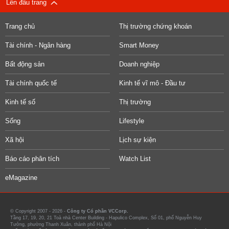
Lên đầu trang
Trang chủ
Thị trường chứng khoán
Tài chính - Ngân hàng
Smart Money
Bất động sản
Doanh nghiệp
Tài chính quốc tế
Kinh tế vĩ mô - Đầu tư
Kinh tế số
Thị trường
Sống
Lifestyle
Xã hội
Lịch sự kiện
Báo cáo phân tích
Watch List
eMagazine
© Copyright 2007 - 2026 -
Công ty Cổ phần VCCorp.
Tầng 17, 19, 20, 21 Toà nhà Center Building - Hapulico Complex, Số 01, phố Nguyễn Huy
Tưởng, phường Thanh Xuân, thành phố Hà Nội