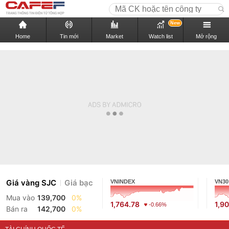
New
Home
Tin mới
Market
Watch list
Mở rộng
Giá vàng SJC
Giá bạc
VNINDEX
VN30
Mua vào
139,700
0%
1,764.78
1,9
-0.66%
Bán ra
142,700
0%