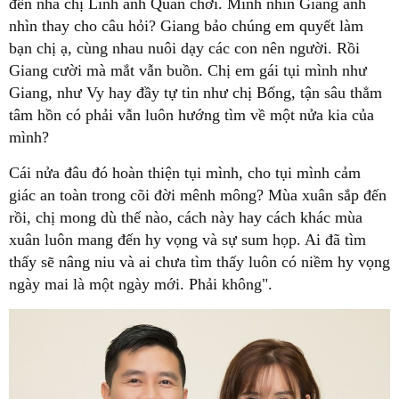
đến nhà chị Linh anh Quân chơi. Mình nhìn Giang ánh
nhìn thay cho câu hỏi? Giang bảo chúng em quyết làm
bạn chị ạ, cùng nhau nuôi dạy các con nên người. Rồi
Giang cười mà mắt vẫn buồn. Chị em gái tụi mình như
Giang, như Vy hay đầy tự tin như chị Bống, tận sâu thẳm
tâm hồn có phải vẫn luôn hướng tìm về một nửa kia của
mình?
Cái nửa đâu đó hoàn thiện tụi mình, cho tụi mình cảm
giác an toàn trong cõi đời mênh mông? Mùa xuân sắp đến
rồi, chị mong dù thế nào, cách này hay cách khác mùa
xuân luôn mang đến hy vọng và sự sum họp. Ai đã tìm
thấy sẽ nâng niu và ai chưa tìm thấy luôn có niềm hy vọng
ngày mai là một ngày mới. Phải không".