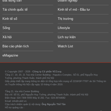
Bất động sản
Doanh nghiệp
Tài chính quốc tế
Kinh tế vĩ mô - Đầu tư
Kinh tế số
Thị trường
Sống
Lifestyle
Xã hội
Lịch sự kiện
Báo cáo phân tích
Watch List
eMagazine
© Copyright 2007 - 2026 -
Công ty Cổ phần VCCorp.
Tầng 17, 19, 20, 21 Toà nhà Center Building - Hapulico Complex, Số 01, phố Nguyễn Huy
Tưởng, phường Thanh Xuân, thành phố Hà Nội
Giấy phép thiết lập trang thông tin điện tử tổng hợp trên mạng số 2216/GP-TTĐT do Sở Thông tin
và Truyền thông Hà Nội cấp ngày 10 tháng 4 năm 2019.
Tầng 21, tòa nhà Center Building.
Địa chỉ: Số 01, phố Nguyễn Huy Tưởng, phường Thanh Xuân, thành phố Hà Nội
Điện thoại: 024 7309 5555 Máy lẻ 292. Fax: 024-39744082
Email: info@cafef.vn
Chịu trách nhiệm quản lý nội dung:
Ông Nguyễn Thế Tân
Hỗ trợ quảng cáo :