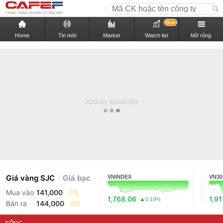
New
Home
Tin mới
Market
Watch list
Mở rộng
Giá vàng SJC
Giá bạc
VNINDEX
VN30
Mua vào
141,000
0%
1,768.06
1,91
0.19%
Bán ra
144,000
0%