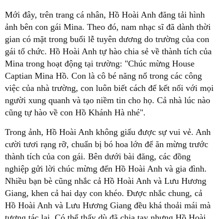
Mới đây, trên trang cá nhân, Hồ Hoài Anh đăng tải hình
ảnh bên con gái Mina. Theo đó, nam nhạc sĩ đã dành thời
gian có mặt trong buổi lễ tuyên dương do trường của con
gái tổ chức. Hồ Hoài Anh tự hào chia sẻ về thành tích của
Mina trong hoạt động tại trường: "Chúc mừng House
Captian Mina Hồ. Con là cô bé năng nổ trong các công
việc của nhà trường, con luôn biết cách để kết nối với mọi
người xung quanh và tạo niềm tin cho họ. Cả nhà lúc nào
cũng tự hào về con Hồ Khánh Hà nhé".
Trong ảnh, Hồ Hoài Anh không giấu được sự vui vẻ. Anh
cười tươi rạng rỡ, chuẩn bị bó hoa lớn để ăn mừng trước
thành tích của con gái. Bên dưới bài đăng, các đồng
nghiệp gửi lời chúc mừng đến Hồ Hoài Anh và gia đình.
Nhiều bạn bè cũng nhắc cả Hồ Hoài Anh và Lưu Hương
Giang, khen cả hai dạy con khéo. Được nhắc chung, cả
Hồ Hoài Anh và Lưu Hương Giang đều khá thoải mái mà
tương tác lại. Có thể thấy dù đã chia tay nhưng Hồ Hoài