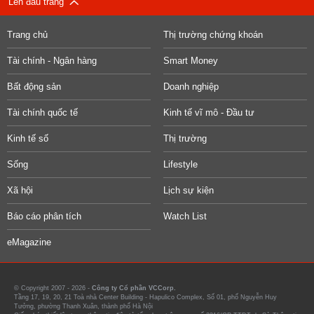
Lên đầu trang
Trang chủ
Thị trường chứng khoán
Tài chính - Ngân hàng
Smart Money
Bất động sản
Doanh nghiệp
Tài chính quốc tế
Kinh tế vĩ mô - Đầu tư
Kinh tế số
Thị trường
Sống
Lifestyle
Xã hội
Lịch sự kiện
Báo cáo phân tích
Watch List
eMagazine
© Copyright 2007 - 2026 -
Công ty Cổ phần VCCorp.
Tầng 17, 19, 20, 21 Toà nhà Center Building - Hapulico Complex, Số 01, phố Nguyễn Huy
Tưởng, phường Thanh Xuân, thành phố Hà Nội