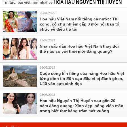
HOA HẬU NGUYỄN THỊ HUYỀN
Tin tức, bài viết mới nhất về
25/04/2025
Hoa hậu Việt Nam nổi tiếng cả nước: Thi
xong, cô chủ nhiệm cấp 3 mới nói ban tổ
chức về điều tra tôi
22/09/2023
Nhan sắc dàn Hoa hậu Việt Nam thay đổi
thế nào so với thời mới đăng quang?
26/08/2023
Cuộc sống kín tiếng của nàng Hoa hậu Việt
từng dính tin đồn cạo đầu vì bị đánh ghen,
U40 vẫn cực xinh đẹp
25/06/2023
Hoa hậu Nguyễn Thị Huyền sau gần 20
năm đăng quang: Xinh đẹp, sống viên mãn
trong biệt thự hàng trăm mét vuông