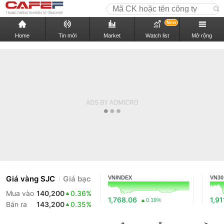
New
Home
Tin mới
Market
Watch list
Mở rộng
Giá vàng SJC
Giá bạc
VNINDEX
VN30
Mua vào
140,200
0.36%
1,768.06
1,91
0.19%
Bán ra
143,200
0.35%