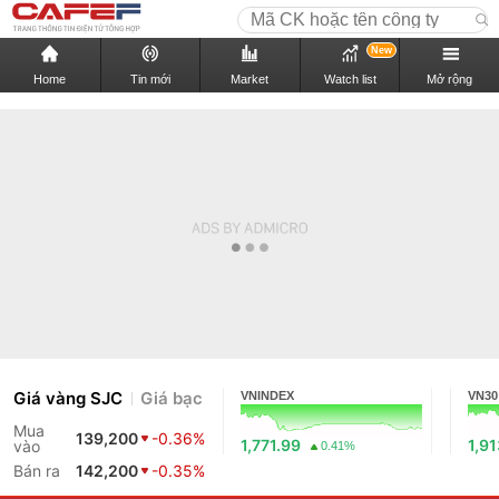
New
Home
Tin mới
Market
Watch list
Mở rộng
Giá vàng SJC
Giá bạc
VNINDEX
VN30
Mua
139,200
-0.36%
1,771.99
1,9
vào
0.41%
Bán ra
142,200
-0.35%