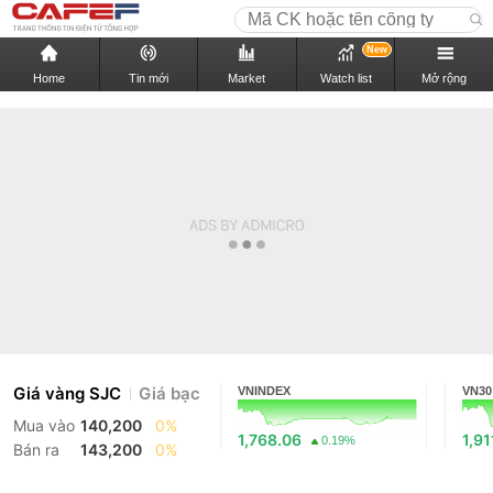
New
Home
Tin mới
Market
Watch list
Mở rộng
Giá vàng SJC
Giá bạc
VNINDEX
VN30
Mua vào
140,200
0%
1,768.06
1,91
0.19%
Bán ra
143,200
0%