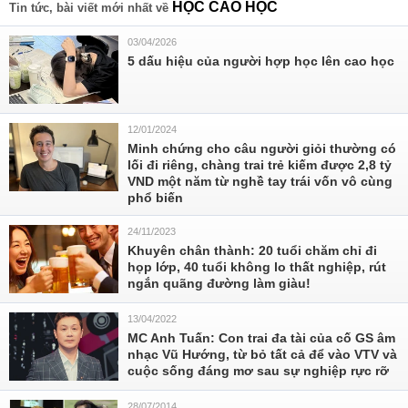
HỌC CAO HỌC
Tin tức, bài viết mới nhất về
03/04/2026
5 dấu hiệu của người hợp học lên cao học
12/01/2024
Minh chứng cho câu người giỏi thường có
lối đi riêng, chàng trai trẻ kiếm được 2,8 tỷ
VND một năm từ nghề tay trái vốn vô cùng
phổ biến
24/11/2023
Khuyên chân thành: 20 tuổi chăm chỉ đi
họp lớp, 40 tuổi không lo thất nghiệp, rút
ngắn quãng đường làm giàu!
13/04/2022
MC Anh Tuấn: Con trai đa tài của cố GS âm
nhạc Vũ Hướng, từ bỏ tất cả để vào VTV và
cuộc sống đáng mơ sau sự nghiệp rực rỡ
28/07/2014