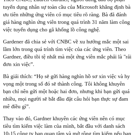
tuyển dụng nhân sự toàn cầu của Microsoft khẳng định bà
ưu tiên những ứng viên có mục tiêu rõ ràng. Bà đã đánh
giá hàng nghìn ứng viên trong quá trình 31 năm làm công
việc tuyển dụng cho gã khổng lồ công nghệ.
Gardener đã chia sẻ với CNBC về xu hướng mắc một sai
lầm lớn trong quá trình tìm việc của các ứng viên. Theo
Gardner, điều tồi tệ nhất mà một ứng viên mắc phải là "rải
đơn xin việc”.
Bà giải thích: “Họ sẽ gửi hàng nghìn hồ sơ xin việc và hy
vọng một trong số đó sẽ thành công. Tôi không khuyên
bạn chỉ nên gửi một hoặc hai đơn, nhưng khi bạn gửi quá
nhiều, mọi người sẽ bắt đầu đặt câu hỏi bạn thực sự đam
mê điều gì”.
Thay vào đó, Gardner khuyên các ứng viên nên có mục
tiêu tìm kiếm việc làm của mình, bắt đầu với danh sách
10-15 công ty bạn quan tâm và mở rộng tìm kiếm nếu bạn