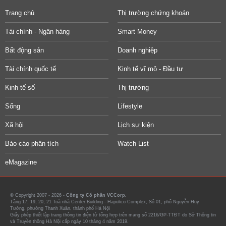
Trang chủ
Thị trường chứng khoán
Tài chính - Ngân hàng
Smart Money
Bất động sản
Doanh nghiệp
Tài chính quốc tế
Kinh tế vĩ mô - Đầu tư
Kinh tế số
Thị trường
Sống
Lifestyle
Xã hội
Lịch sự kiện
Báo cáo phân tích
Watch List
eMagazine
© Copyright 2007 - 2026 -
Công ty Cổ phần VCCorp.
Tầng 17, 19, 20, 21 Toà nhà Center Building - Hapulico Complex, Số 01, phố Nguyễn Huy
Tưởng, phường Thanh Xuân, thành phố Hà Nội
Giấy phép thiết lập trang thông tin điện tử tổng hợp trên mạng số 2216/GP-TTĐT do Sở Thông tin
và Truyền thông Hà Nội cấp ngày 10 tháng 4 năm 2019.