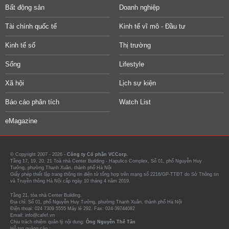
Bất động sản
Doanh nghiệp
Tài chính quốc tế
Kinh tế vĩ mô - Đầu tư
Kinh tế số
Thị trường
Sống
Lifestyle
Xã hội
Lịch sự kiện
Báo cáo phân tích
Watch List
eMagazine
© Copyright 2007 - 2026 -
Công ty Cổ phần VCCorp.
Tầng 17, 19, 20, 21 Toà nhà Center Building - Hapulico Complex, Số 01, phố Nguyễn Huy
Tưởng, phường Thanh Xuân, thành phố Hà Nội
Giấy phép thiết lập trang thông tin điện tử tổng hợp trên mạng số 2216/GP-TTĐT do Sở Thông tin
và Truyền thông Hà Nội cấp ngày 10 tháng 4 năm 2019.
Tầng 21, tòa nhà Center Building.
Địa chỉ: Số 01, phố Nguyễn Huy Tưởng, phường Thanh Xuân, thành phố Hà Nội
Điện thoại: 024 7309 5555 Máy lẻ 292. Fax: 024-39744082
Email: info@cafef.vn
Chịu trách nhiệm quản lý nội dung:
Ông Nguyễn Thế Tân
Hỗ trợ quảng cáo :