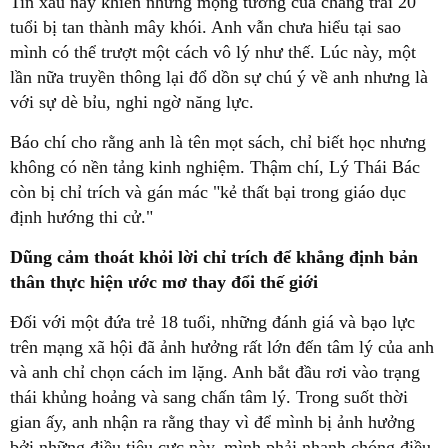
Tin xấu này khiến những mộng tưởng của chàng trai 20
tuổi bị tan thành mây khói. Anh vẫn chưa hiểu tại sao
mình có thể trượt một cách vô lý như thế. Lúc này, một
lần nữa truyền thông lại đổ dồn sự chú ý về anh nhưng là
với sự dè bỉu, nghi ngờ năng lực.
Báo chí cho rằng anh là tên mọt sách, chỉ biết học nhưng
không có nền tảng kinh nghiệm. Thậm chí, Lý Thái Bác
còn bị chỉ trích và gán mác "kẻ thất bại trong giáo dục
định hướng thi cử."
Dũng cảm thoát khỏi lời chỉ trích để khẳng định bản
thân thực hiện ước mơ thay đổi thế giới
Đối với một đứa trẻ 18 tuổi, những đánh giá và bạo lực
trên mạng xã hội đã ảnh hưởng rất lớn đến tâm lý của anh
và anh chỉ chọn cách im lặng. Anh bắt đầu rơi vào trạng
thái khủng hoảng và sang chấn tâm lý. Trong suốt thời
gian ấy, anh nhận ra rằng thay vì để mình bị ảnh hưởng
bởi những điều tiêu cực này, mình phải nhanh chóng điều