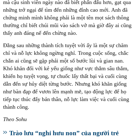
mà cậu sinh viên ngày nào đã biết phấn đấu hơn, gạt qua
những trở ngại để tìm đến những đỉnh cao mới. Anh đã
chứng minh mình không phải là một tên mọt sách thông
thường chỉ biết chúi mũi vào sách vở mà giờ đây ai cũng
thấy anh đáng nể đến chừng nào.
Đằng sau những thành tích tuyệt vời ấy là một sự chăm
chỉ và nỗ lực không ngừng nghỉ. Trong cuộc sống, chắc
chắn ai cũng sẽ gặp phải một số bước lùi và gian nan.
Khó khăn đối với kẻ yếu giống như vực thẳm sâu thẳm,
khiến họ tuyệt vọng, tự chuốc lấy thất bại và cuối cùng
dẫn đến sự hủy diệt từng bước. Nhưng khó khăn giống
như bàn đạp để vươn lên mạnh mẽ, tạo động lực để họ
tiếp tục thúc đẩy bản thân, nỗ lực làm việc và cuối cùng
thành công.
Theo Sohu
Trào lưu “nghỉ hưu non” của người trẻ