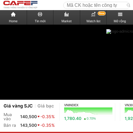
New
Home
Tin mới
Market
Watch list
Mở rộng
Giá vàng SJC
Giá bạc
VNINDEX
VN30
Mua
140,500
-0.35%
1,780.40
1,9
vào
0.70%
Bán ra
143,500
-0.35%