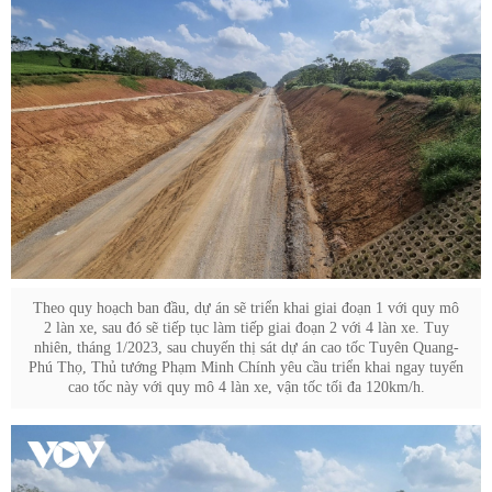
Theo quy hoạch ban đầu, dự án sẽ triển khai giai đoạn 1 với quy mô
2 làn xe, sau đó sẽ tiếp tục làm tiếp giai đoạn 2 với 4 làn xe. Tuy
nhiên, tháng 1/2023, sau chuyến thị sát dự án cao tốc Tuyên Quang-
Phú Thọ, Thủ tướng Phạm Minh Chính yêu cầu triển khai ngay tuyến
cao tốc này với quy mô 4 làn xe, vận tốc tối đa 120km/h.