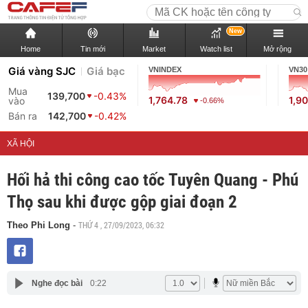
New
Home
Tin mới
Market
Watch list
Mở rộng
Giá vàng SJC
Giá bạc
VNINDEX
VN30
Mua
139,700
-0.43%
1,764.78
1,9
vào
-0.66%
Bán ra
142,700
-0.42%
XÃ HỘI
Hối hả thi công cao tốc Tuyên Quang - Phú
Thọ sau khi được gộp giai đoạn 2
THỨ 4 , 27/09/2023, 06:32
Theo Phi Long
-
Nghe đọc bài
0:22