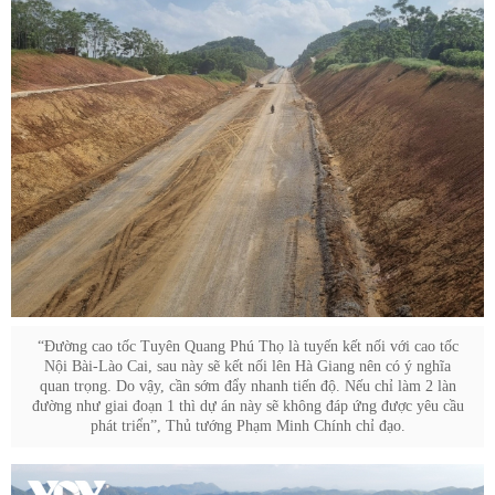
“Đường cao tốc Tuyên Quang Phú Thọ là tuyến kết nối với cao tốc
Nội Bài-Lào Cai, sau này sẽ kết nối lên Hà Giang nên có ý nghĩa
quan trọng. Do vậy, cần sớm đẩy nhanh tiến độ. Nếu chỉ làm 2 làn
đường như giai đoạn 1 thì dự án này sẽ không đáp ứng được yêu cầu
phát triển”, Thủ tướng Phạm Minh Chính chỉ đạo.