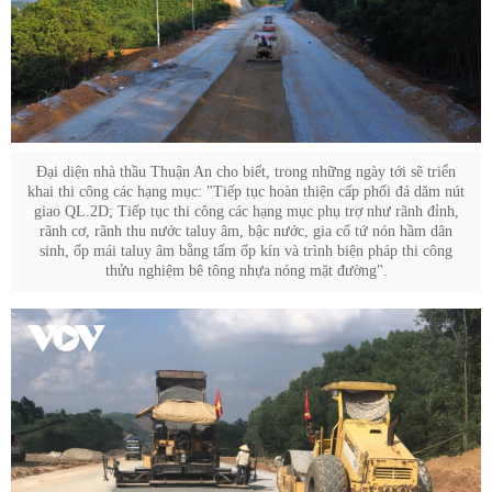
Đại diện nhà thầu Thuận An cho biết, trong những ngày tới sẽ triển
khai thi công các hạng mục: "Tiếp tục hoàn thiện cấp phối đá dăm nút
giao QL.2D; Tiếp tục thi công các hạng mục phụ trợ như rãnh đỉnh,
rãnh cơ, rãnh thu nước taluy âm, bậc nước, gia cố tứ nón hầm dân
sinh, ốp mái taluy âm bằng tấm ốp kín và trình biện pháp thi công
thửu nghiệm bê tông nhựa nóng mặt đường".