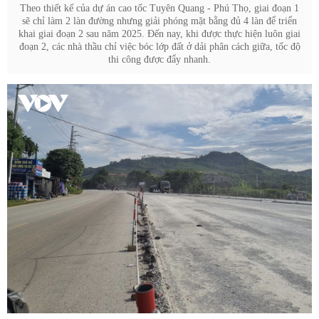
Theo thiết kế của dự án cao tốc Tuyên Quang - Phú Thọ, giai đoạn 1
sẽ chỉ làm 2 làn đường nhưng giải phóng mặt bằng đủ 4 làn để triển
khai giai đoạn 2 sau năm 2025. Đến nay, khi được thực hiện luôn giai
đoạn 2, các nhà thầu chỉ việc bóc lớp đất ở dải phân cách giữa, tốc độ
thi công được đẩy nhanh.