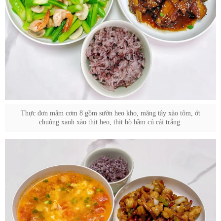
Thực đơn mâm cơm 8 gồm sườn heo kho, măng tây xào tôm, ớt
chuông xanh xào thịt heo, thịt bò hầm củ cải trắng.