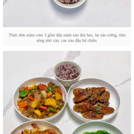
Thực đơn mâm cơm 3 gồm đậu nành xào thịt heo, hẹ xào trứng, tôm
sông nhỏ xào, rau xào đậu hũ chiên.