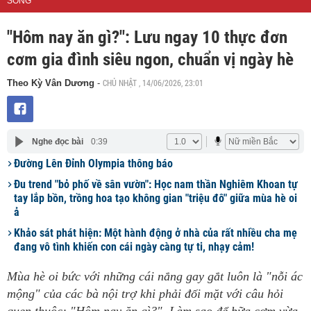
SỐNG
"Hôm nay ăn gì?": Lưu ngay 10 thực đơn
cơm gia đình siêu ngon, chuẩn vị ngày hè
CHỦ NHẬT , 14/06/2026, 23:01
Theo Kỳ Vân Dương
-
Nghe đọc bài
0:39
Đường Lên Đỉnh Olympia thông báo
Đu trend "bỏ phố về sân vườn": Học nam thần Nghiêm Khoan tự
tay lắp bồn, trồng hoa tạo không gian "triệu đô" giữa mùa hè oi
ả
Khảo sát phát hiện: Một hành động ở nhà của rất nhiều cha mẹ
đang vô tình khiến con cái ngày càng tự ti, nhạy cảm!
Mùa hè oi bức với những cái nắng gay gắt luôn là "nỗi ác
mộng" của các bà nội trợ khi phải đối mặt với câu hỏi