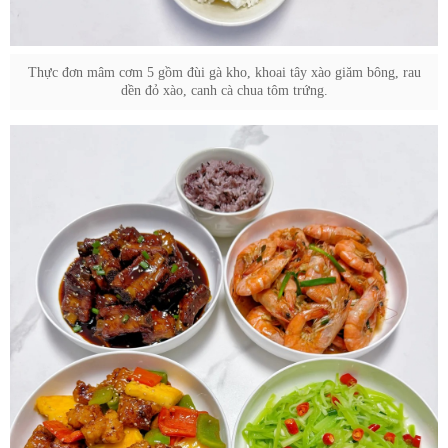
Thực đơn mâm cơm 5 gồm đùi gà kho, khoai tây xào giăm bông, rau
dền đỏ xào, canh cà chua tôm trứng.