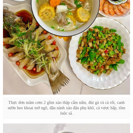
Thực đơn mâm cơm 2 gồm xào thập cẩm nấm, đùi gà và cà rốt, canh
sườn heo khoai mỡ ngô, đậu nành xào đậu phụ khô, cá vược hấp, tôm
luộc sả.