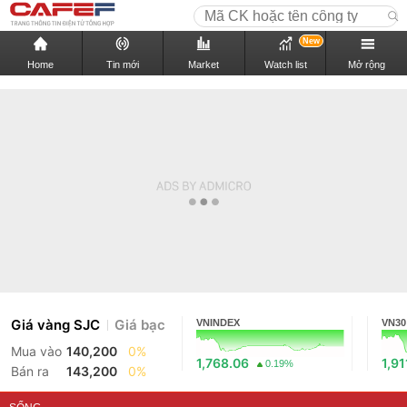
New
Home
Tin mới
Market
Watch list
Mở rộng
Giá vàng SJC
Giá bạc
VNINDEX
VN30
Mua vào
140,200
0%
1,768.06
1,91
0.19%
Bán ra
143,200
0%