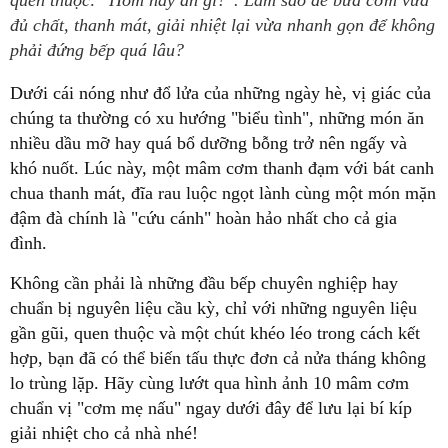
quen thuộc: "Hôm nay ăn gì?". Làm sao để bữa cơm vừa
đủ chất, thanh mát, giải nhiệt lại vừa nhanh gọn để không
phải đứng bếp quá lâu?
Dưới cái nóng như đổ lửa của những ngày hè, vị giác của
chúng ta thường có xu hướng "biểu tình", những món ăn
nhiều dầu mỡ hay quá bổ dưỡng bỗng trở nên ngấy và
khó nuốt. Lúc này, một mâm cơm thanh đạm với bát canh
chua thanh mát, đĩa rau luộc ngọt lành cùng một món mặn
đậm đà chính là "cứu cánh" hoàn hảo nhất cho cả gia
đình.
Không cần phải là những đầu bếp chuyên nghiệp hay
chuẩn bị nguyên liệu cầu kỳ, chỉ với những nguyên liệu
gần gũi, quen thuộc và một chút khéo léo trong cách kết
hợp, bạn đã có thể biến tấu thực đơn cả nửa tháng không
lo trùng lặp. Hãy cùng lướt qua hình ảnh 10 mâm cơm
chuẩn vị "cơm mẹ nấu" ngay dưới đây để lưu lại bí kíp
giải nhiệt cho cả nhà nhé!