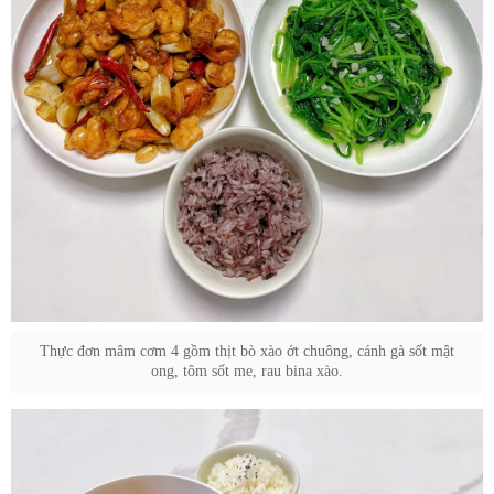
Thực đơn mâm cơm 4 gồm thịt bò xào ớt chuông, cánh gà sốt mật
ong, tôm sốt me, rau bina xào.