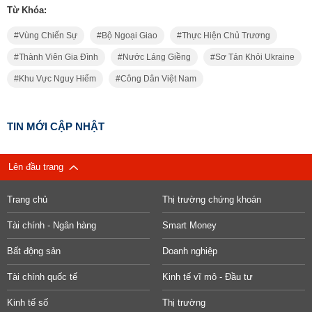
Từ Khóa:
Vùng Chiến Sự
Bộ Ngoại Giao
Thực Hiện Chủ Trương
Thành Viên Gia Đình
Nước Láng Giềng
Sơ Tán Khỏi Ukraine
Khu Vực Nguy Hiểm
Công Dân Việt Nam
TIN MỚI CẬP NHẬT
Lên đầu trang
Trang chủ
Thị trường chứng khoán
Tài chính - Ngân hàng
Smart Money
Bất động sản
Doanh nghiệp
Tài chính quốc tế
Kinh tế vĩ mô - Đầu tư
Kinh tế số
Thị trường