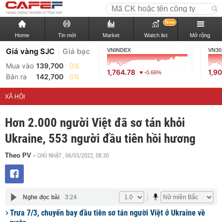
New
Home
Tin mới
Market
Watch list
Mở rộng
Giá vàng SJC
Giá bạc
VNINDEX
VN30
Mua vào
139,700
0%
1,764.78
1,9
-0.66%
Bán ra
142,700
0%
XÃ HỘI
Hơn 2.000 người Việt đã sơ tán khỏi
Ukraine, 553 người đầu tiên hồi hương
CHỦ NHẬT , 06/03/2022, 08:30
Theo PV
-
Nghe đọc bài
3:24
Trưa 7/3, chuyến bay đầu tiên sơ tán người Việt ở Ukraine về