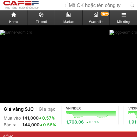
New
Home
Tin mới
Market
Watch list
Mở rộng
Giá vàng SJC
Giá bạc
VNINDEX
VN30
Mua vào
141,000
0.57%
1,768.06
1,91
0.19%
Bán ra
144,000
0.56%