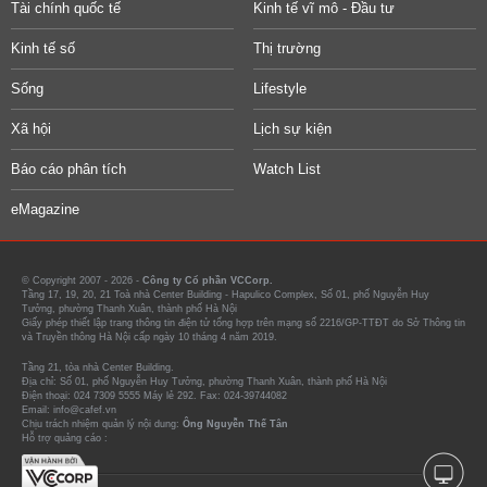
Tài chính quốc tế
Kinh tế vĩ mô - Đầu tư
Kinh tế số
Thị trường
Sống
Lifestyle
Xã hội
Lịch sự kiện
Báo cáo phân tích
Watch List
eMagazine
© Copyright 2007 - 2026 -
Công ty Cổ phần VCCorp.
Tầng 17, 19, 20, 21 Toà nhà Center Building - Hapulico Complex, Số 01, phố Nguyễn Huy
Tưởng, phường Thanh Xuân, thành phố Hà Nội
Giấy phép thiết lập trang thông tin điện tử tổng hợp trên mạng số 2216/GP-TTĐT do Sở Thông tin
và Truyền thông Hà Nội cấp ngày 10 tháng 4 năm 2019.
Tầng 21, tòa nhà Center Building.
Địa chỉ: Số 01, phố Nguyễn Huy Tưởng, phường Thanh Xuân, thành phố Hà Nội
Điện thoại: 024 7309 5555 Máy lẻ 292. Fax: 024-39744082
Email: info@cafef.vn
Chịu trách nhiệm quản lý nội dung:
Ông Nguyễn Thế Tân
Hỗ trợ quảng cáo :