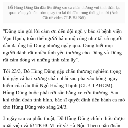
Đỗ Hùng Dũng lần đầu lên tiếng sau ca chấn thương với tinh thần lạc
quan và quyết tâm sớm quay trở lại thi đấu trong thời gian tới (Ảnh:
Cắt từ video CLB Hà Nội)
"Dũng xin gửi lời cảm ơn đến đội ngũ y bác sĩ bệnh viện
Vạn Hạnh, toàn thể người hâm mộ cũng như tất cả người
dân đã ủng hộ Dũng những ngày qua. Dũng biết mọi
người dành rất nhiều tình yêu thương cho Dũng và Dũng
rất cảm động vì những tình cảm ấy".
Tối 23/3, Đỗ Hùng Dũng gặp chấn thương nghiêm trọng
khi gãy cả hai xương chân phải sau pha vào bóng nguy
hiểm của cầu thủ Ngô Hoàng Thịnh (CLB TP.HCM).
Hùng Dũng buộc phải rời sân bằng xe cứu thương. Sau
khi chẩn đoán tình hình, bác sĩ quyết định tiến hành ca mổ
cho Hùng Dũng vào sáng 24/3.
3 ngày sau ca phẫu thuật, Đỗ Hùng Dũng chính thức được
xuất viện và từ TP.HCM trở về Hà Nội. Theo chẩn đoán