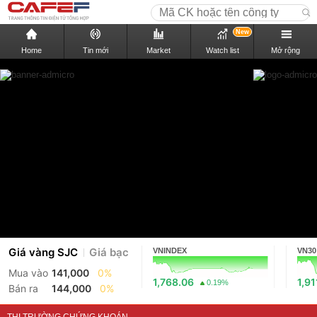
New
Home
Tin mới
Market
Watch list
Mở rộng
Giá vàng SJC
Giá bạc
VNINDEX
VN30
Mua vào
141,000
0%
1,768.06
1,91
0.19%
Bán ra
144,000
0%