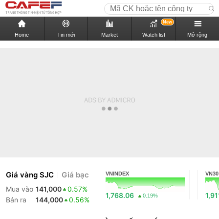
New
Home
Tin mới
Market
Watch list
Mở rộng
Giá vàng SJC
Giá bạc
VNINDEX
VN30
Mua vào
141,000
0.57%
1,768.06
1,91
0.19%
Bán ra
144,000
0.56%