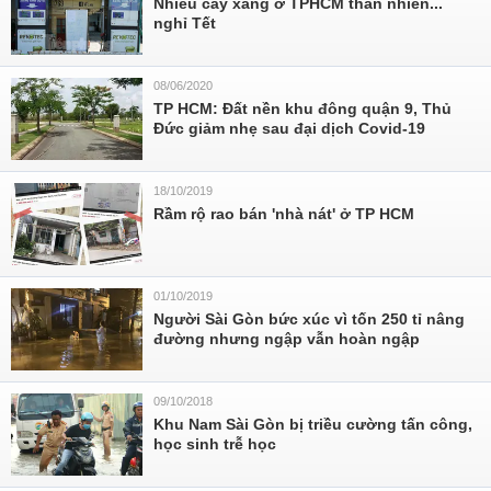
Nhiều cây xăng ở TPHCM thản nhiên...
nghỉ Tết
08/06/2020
TP HCM: Đất nền khu đông quận 9, Thủ
Đức giảm nhẹ sau đại dịch Covid-19
18/10/2019
Rầm rộ rao bán 'nhà nát' ở TP HCM
01/10/2019
Người Sài Gòn bức xúc vì tốn 250 tỉ nâng
đường nhưng ngập vẫn hoàn ngập
09/10/2018
Khu Nam Sài Gòn bị triều cường tấn công,
học sinh trễ học