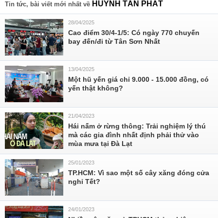
HUỲNH TẤN PHÁT
Tin tức, bài viết mới nhất về
28/04/2025
Cao điểm 30/4-1/5: Có ngày 770 chuyến
bay đến/đi từ Tân Sơn Nhất
13/04/2025
Một hũ yến giá chỉ 9.000 - 15.000 đồng, có
yến thật không?
21/04/2023
Hái nấm ở rừng thông: Trải nghiệm lý thú
mà các gia đình nhất định phải thử vào
mùa mưa tại Đà Lạt
25/01/2023
TP.HCM: Vì sao một số cây xăng đóng cửa
nghỉ Tết?
24/01/2023