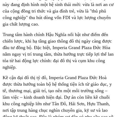
này đang định hình một hệ sinh thái mới: vừa là nơi an cư
của cộng đồng tri thức và gia đình trẻ, vừa là "thủ phủ
công nghiệp" thu hút dòng vốn FDI và lực lượng chuyên
gia chất lượng cao.
Trung tâm hành chính Hậu Nghĩa nổi bật như điểm đến
chiến lược, khi hạ tầng giao thông đô thị ngày càng được
đầu tư đồng bộ. Đặc biệt, Imperia Grand Plaza Đức Hòa
nằm ngay vị trí trung tâm, thừa hưởng trực tiếp lợi thế lan
tỏa từ hai động lực chính: đại đô thị và cụm khu công
nghiệp.
Kề cận đại đô thị tỷ đô, Imperia Grand Plaza Đức Hoà
được thừa hưởng toàn bộ hệ thống tiện ích từ giáo dục, y
tế, thương mại, giải trí, tạo nên một môi trường sống –
làm việc – kinh doanh hiện đại. Dự án còn liền kề chuỗi
khu công nghiệp lớn như Tân Đô, Hải Sơn, Hựu Thanh,
nơi tập trung hàng chục nghìn chuyên gia, kỹ sư và lao
động kỹ thuật cao. Đây là nhóm cư dân có nhu cầu cao về