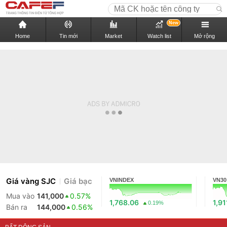
New
Home
Tin mới
Market
Watch list
Mở rộng
Giá vàng SJC
Giá bạc
VNINDEX
VN30
Mua vào
141,000
0.57%
1,768.06
1,91
0.19%
Bán ra
144,000
0.56%