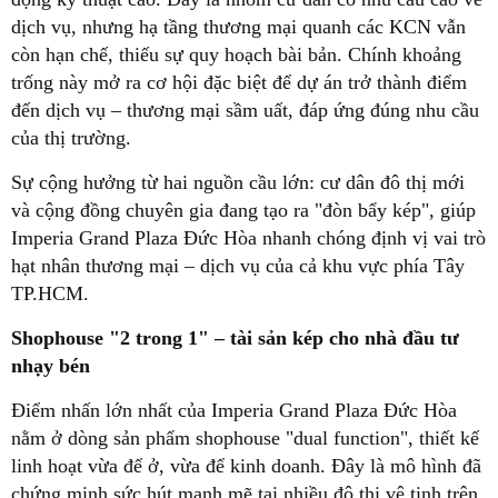
dịch vụ, nhưng hạ tầng thương mại quanh các KCN vẫn
còn hạn chế, thiếu sự quy hoạch bài bản. Chính khoảng
trống này mở ra cơ hội đặc biệt để dự án trở thành điểm
đến dịch vụ – thương mại sầm uất, đáp ứng đúng nhu cầu
của thị trường.
Sự cộng hưởng từ hai nguồn cầu lớn: cư dân đô thị mới
và cộng đồng chuyên gia đang tạo ra "đòn bẩy kép", giúp
Imperia Grand Plaza Đức Hòa nhanh chóng định vị vai trò
hạt nhân thương mại – dịch vụ của cả khu vực phía Tây
TP.HCM.
Shophouse "2 trong 1" – tài sản kép cho nhà đầu tư
nhạy bén
Điểm nhấn lớn nhất của Imperia Grand Plaza Đức Hòa
nằm ở dòng sản phẩm shophouse "dual function", thiết kế
linh hoạt vừa để ở, vừa để kinh doanh. Đây là mô hình đã
chứng minh sức hút mạnh mẽ tại nhiều đô thị vệ tinh trên