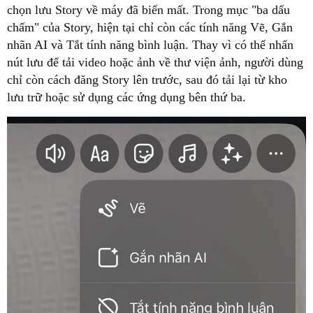
chọn lưu Story về máy đã biến mất. Trong mục "ba dấu
chấm" của Story, hiện tại chỉ còn các tính năng Vẽ, Gắn
nhãn AI và Tắt tính năng bình luận. Thay vì có thể nhấn
nút lưu để tải video hoặc ảnh về thư viện ảnh, người dùng
chỉ còn cách đăng Story lên trước, sau đó tải lại từ kho
lưu trữ hoặc sử dụng các ứng dụng bên thứ ba.