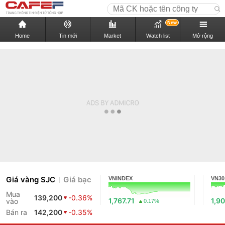
New
Home
Tin mới
Market
Watch list
Mở rộng
Giá vàng SJC
Giá bạc
VNINDEX
VN30
Mua
139,200
-0.36%
1,767.71
1,90
vào
0.17%
Bán ra
142,200
-0.35%