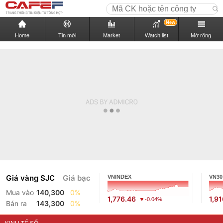
New
Home
Tin mới
Market
Watch list
Mở rộng
Giá vàng SJC
Giá bạc
VNINDEX
VN30
Mua vào
140,300
0%
1,776.46
1,9
-0.04%
Bán ra
143,300
0%