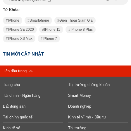
Theo
Nhịp sống kinh tế
Từ Khóa:
IPhone
Smartphone
Điện Thoại Giảm Giá
IPhone SE 2020
IPhone 11
IPhone 8 Plus
IPhone XS Max
IPhone 7
TIN MỚI CẬP NHẬT
Lên đầu trang
Trang chủ
Thị trường chứng khoán
Tài chính - Ngân hàng
Smart Money
Bất động sản
Doanh nghiệp
Tài chính quốc tế
Kinh tế vĩ mô - Đầu tư
Kinh tế số
Thị trường