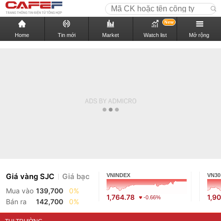
New
Home
Tin mới
Market
Watch list
Mở rộng
Giá vàng SJC
Giá bạc
VNINDEX
VN30
Mua vào
139,700
0%
1,764.78
1,9
-0.66%
Bán ra
142,700
0%