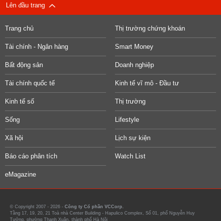
Lên đầu trang
Trang chủ
Thị trường chứng khoán
Tài chính - Ngân hàng
Smart Money
Bất động sản
Doanh nghiệp
Tài chính quốc tế
Kinh tế vĩ mô - Đầu tư
Kinh tế số
Thị trường
Sống
Lifestyle
Xã hội
Lịch sự kiện
Báo cáo phân tích
Watch List
eMagazine
© Copyright 2007 - 2026 -
Công ty Cổ phần VCCorp.
Tầng 17, 19, 20, 21 Toà nhà Center Building - Hapulico Complex, Số 01, phố Nguyễn Huy
Tưởng, phường Thanh Xuân, thành phố Hà Nội