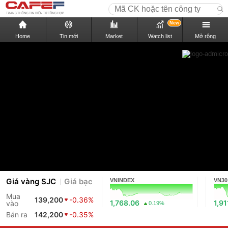
New
Home
Tin mới
Market
Watch list
Mở rộng
Giá vàng SJC
Giá bạc
VNINDEX
VN30
Mua
139,200
-0.36%
1,768.06
1,91
vào
0.19%
Bán ra
142,200
-0.35%