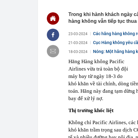
ngành đều tă
15:04
Sắp triển kha
Trong khi hành khách ngày cà
15:00
Từng có cả 'b
hàng không vẫn tiếp tục thua 
đìu hiu: Chuy
14:45
Bên trong biệ
Các hãng hàng không rố
23-03-2024
Bình lấy vợ m
Cục Hàng không yêu cầu 
21-03-2024
14:45
Công an có cả
biết rõ
Nóng: Một hãng hàng kh
18-03-2024
14:44
Điểm chuẩn H
Hãng Hàng không Pacific
14:41
Trước khi đi n
Airlines vừa trả toàn bộ đội
năm sau sự kh
máy bay từ ngày 18-3 do
14:40
Vì sao ì ạch 
khó khăn về tài chính, dòng tiề
14:39
Nhà vàng bị '
toán. Hãng này đang tạm dừng h
14:30
Pin 9 tiếng, s
bay để xử lý nợ.
đối đầu sản 
Thị trường khốc liệt
Không chỉ Pacific Airlines, cá
khó khăn trầm trọng sau dịch 
tế và nhiều đường bay nội địa,