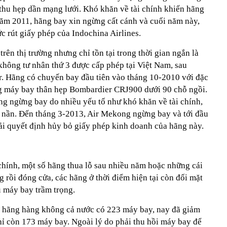
thu hẹp dần mạng lưới. Khó khăn về tài chính khiến hãng
năm 2011, hãng bay xin ngừng cất cánh và cuối năm này,
c rút giấy phép của Indochina Airlines.
rên thị trường nhưng chỉ tồn tại trong thời gian ngắn là
hông tư nhân thứ 3 được cấp phép tại Việt Nam, sau
ir. Hãng có chuyến bay đầu tiên vào tháng 10-2010 với đặc
ng máy bay thân hẹp Bombardier CRJ900 dưới 90 chỗ ngồi.
ng ngừng bay do nhiều yếu tố như khó khăn về tài chính,
nợ nần. Đến tháng 3-2013, Air Mekong ngừng bay và tới đầu
i quyết định hủy bỏ giấy phép kinh doanh của hãng này.
chính, một số hãng thua lỗ sau nhiều năm hoặc những cái
ng rồi đóng cửa, các hãng ở thời điểm hiện tại còn đối mặt
u máy bay trầm trọng.
c hãng hàng không cả nước có 223 máy bay, nay đã giảm
hỉ còn 173 máy bay. Ngoài lý do phải thu hồi máy bay để