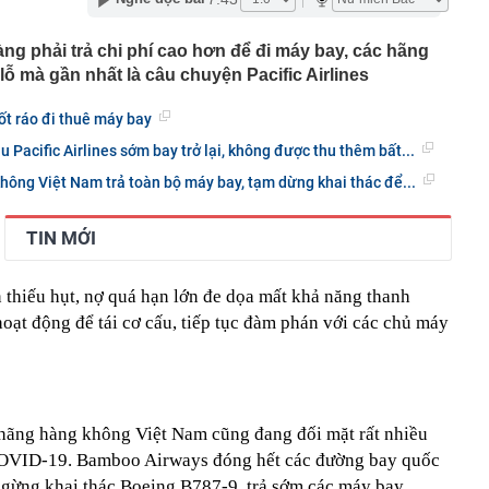
ng
i đường sắt Hà Nội - Đồng Đăng hơn 5 tỷ USD
ng phải trả chi phí cao hơn để đi máy bay, các hãng
iển người' chen chúc, ‘thánh địa du lịch’ Campuchia bỗng
lỗ mà gần nhất là câu chuyện Pacific Airlines
ện gì đang xảy ra?
t thự 500m2 như khu nghỉ dưỡng của nam ca sĩ quê Ninh
t ráo đi thuê máy bay
iền Tây, 3 thế hệ cùng chung sống
Pacific Airlines sớm bay trở lại, không được thu thêm bất...
nh báo quan trọng liên quan đến sổ đỏ, người dân nên
ông Việt Nam trả toàn bộ máy bay, tạm dừng khai thác để...
ọc viện Ngân hàng 2026 cao nhất 26,61
TIN MỚI
gủ nửa tiếng, hãy kiên trì cùng con làm 3 việc này, 10
ác biệt giữa con và bạn bè đồng trang lứa sẽ thấy rõ
làm hạ tầng sạc xe điện trên cao tốc Bắc - Nam?
n thiếu hụt, nợ quá hạn lớn đe dọa mất khả năng thanh
sờ gáy': Bảo Tín Mạnh Hải, Mi Hồng làm ăn ra sao?
oạt động để tái cơ cấu, tiếp tục đàm phán với các chủ máy
ạc 7 lần: Samsung và Google chính thức lộ diện kính AI
phẩm của Meta
c hãng hàng không Việt Nam cũng đang đối mặt rất nhiều
COVID-19. Bamboo Airways đóng hết các đường bay quốc
 ngừng khai thác Boeing B787-9, trả sớm các máy bay