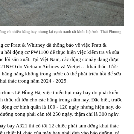
ng có nhiều hãng bay nhưng lại cạnh tranh rất khốc liệtẢnh: Thái Phương
g cơ Pratt & Whitney đã thông báo về việc Pratt &
ệu hồi động cơ PW1100 để thực hiện việc kiểm tra và sửa
 lỗi sản xuất. Tại Việt Nam, các động cơ này đang được
321NEO do Vietnam Airlines và Vietjet… khai thác. Ước
 hãng hàng không trong nước có thể phải triệu hồi để sửa
hai thác trong năm 2024 - 2025.
rlines Lê Hồng Hà, việc thiếu hụt máy bay do phải kiểm
h thức rất lớn cho các hãng trong năm nay. Đặc biệt, trước
t động cơ bình quân là 100 - 120 ngày nhưng hiện nay, do
dưỡng xong phải cần tới 250 ngày, thậm chí là 300 ngày.
áy bay A321 thì có tới 12 chiếc phải tạm dừng khai thác
iều thiết bị khác của máy bay phải đưa vào bảo dưỡng, cả