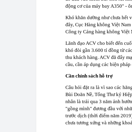
động cơ của máy bay A350" - ôn
Khó khăn dường như chưa hết v
đây, Cục Hàng không Việt Nam đ
Công ty Cảng hàng không Việt N
Lãnh đạo ACV cho biết đến cuối
khó đòi gần 3.600 tỉ đồng từ c
thu khách hàng. ACV đã đẩy mạ
cầu, cần áp dụng các biện pháp 
Cần chính sách hỗ trợ
Câu hỏi đặt ra là vì sao các hã
Bùi Doãn Nề, Tổng Thư ký Hiệ
nhân là trải qua 3 năm ảnh hư
"gồng mình" đương đầu với nhữ
trước dịch (thời điểm năm 2019
chưa tương xứng và những khoản