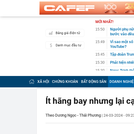
MỚI NHẤT!
15:50
Người phụ nữ 
Bảng giá điện tử
bước vào đều 
15:49
Vì sao một số
Danh mục đầu tư
YouTube?
15:45
Tập đoàn Trun
15:30
Phát hiện nhiề
15:30
Ngọc Trinh th
15:27
Tập đoàn Đèo 
XÃ HỘI
CHỨNG KHOÁN
BẤT ĐỘNG SẢN
DOANH NGHIỆ
đầu tư dự kiế
15:27
Vừa đi nắng v
hại
Ít hãng bay nhưng lại cạ
15:25
Điểm chuẩn Đạ
15:24
Góc nhìn chuy
Theo Dương Ngọc - Thái Phương
|
24-03-2024 - 09:
Index vẫn đối
15:15
Vợ chồng Mạn
15:05
Điểm chuẩn Đạ