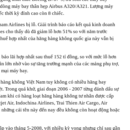
n dòng máy bay thân hẹp Airbus A320/A321. Lượng máy
c thời kỳ đỉnh cao còn 8 chiếc.
nam Airlines bị lỗ. Giải trình báo cáo kết quả kinh doanh
es cho thấy dù đã giảm lỗ hơn 51% so với năm trước
thuế hợp nhất của hãng hàng không quốc gia này vẫn bị
i báo lãi hợp nhất sau thuế 152 tỉ đồng, so với mức lỗ hơn
ần lớn nhờ vào sự tăng trưởng mạnh của các mảng phụ trợ,
 mại máy bay.
g hàng không Việt Nam tuy không có nhiều hãng bay
iệt. Trong quá khứ, giai đoạn 2006 - 2007 từng đánh dấu sự
Nam khi có hàng loạt hãng hàng không tư nhân được cấp
tjet Air, Indochina Airlines, Trai Thien Air Cargo, Air
những cái tên này đến nay đều không còn hoạt động hoặc
lập vào tháng 5-2008, với nhiều kỳ vọng nhưng chỉ sau gần