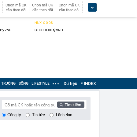
Chọn mã CK
Chọn mã CK
Chọn mã CK
cần theo dõi
cần theo dõi
cần theo dõi
Dữ liệu
F INDEX
Ị TRƯỜNG
SỐNG
LIFESTYLE
Công ty
Tin tức
Lãnh đạo