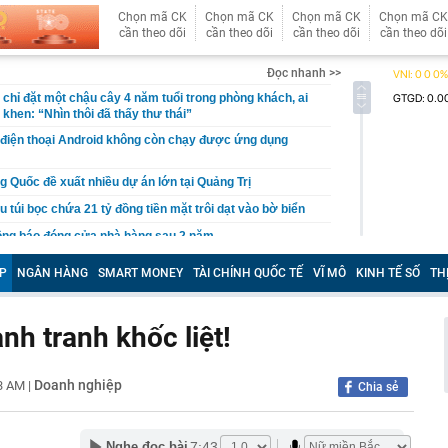
Chọn mã CK
Chọn mã CK
Chọn mã CK
Chọn mã CK
cần theo dõi
cần theo dõi
cần theo dõi
cần theo dõi
Đọc nhanh >>
chỉ đặt một chậu cây 4 năm tuổi trong phòng khách, ai
khen: “Nhìn thôi đã thấy thư thái”
 điện thoại Android không còn chạy được ứng dụng
g Quốc đề xuất nhiều dự án lớn tại Quảng Trị
u túi bọc chứa 21 tỷ đồng tiền mặt trôi dạt vào bờ biển
ông báo đóng cửa nhà hàng sau 2 năm
Cả đang nghiên cứu đầu tư nhiều dự án với tổng mức
P
NGÂN HÀNG
SMART MONEY
TÀI CHÍNH QUỐC TẾ
VĨ MÔ
KINH TẾ SỐ
TH
n gần 350.000 tỷ đồng
ề đã đứng trước quạt mạnh: Thói quen tưởng mát lại gây
nh tranh khốc liệt!
i học Bách khoa Hà Nội cao nhất là 29,54
ên gia: "Dòng tiền bí ẩn" bất ngờ xuất hiện, nhưng VN-
Doanh nghiệp
23 AM
|
Chia sẻ
 mặt khả năng rung lắc mạnh
h Trường thông báo về căn biệt thự 600m2 xây từ 2022
i học Bách khoa Hà Nội cao nhất 29,54, đa phần các
7:43
Nghe đọc bài