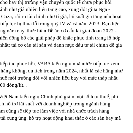
 cho hay thị trường vận chuyển quốc tế chưa phục hồi
sinh như giá nhiên liệu tăng cao, xung đột giữa Nga -
 Gaza; rủi ro tài chính như tỉ giá, lãi suất gia tăng nên hoạt
tiếp tục bị thua lỗ trong quý IV và cả năm 2023. Đại diện
ng năm nay, thực hiện Đề án cơ cấu lại giai đoạn 2022 -
hiện đồng bộ các giải pháp để khắc phục tình trạng lỗ hợp
hất; tái cơ cấu tài sản và danh mục đầu tư tài chính để gia
tiếp tục phục hồi, VABA kiến nghị nhà nước tiếp tục xem
 hàng không, du lịch trong năm 2024, nhất là các hãng như
 thuế môi trường đối với nhiên liệu bay với mức thấp nhất
0 đồng/lít...
iệt Nam kiến nghị Chính phủ giảm một số loại thuế, phí
ch hỗ trợ lãi suất với doanh nghiệp trong ngành hàng
 cũng sẽ tiếp tục làm việc với nhà chức trách hàng
tải cung ứng, hỗ trợ hoạt động khai thác ở các sân bay mà