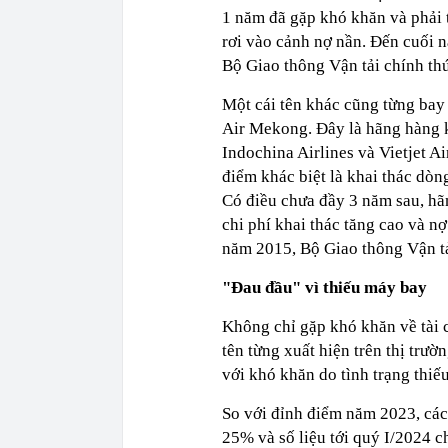
1 năm đã gặp khó khăn và phải 
rơi vào cảnh nợ nần. Đến cuối 
Bộ Giao thông Vận tải chính thứ
Một cái tên khác cũng từng bay t
Air Mekong. Đây là hãng hàng k
Indochina Airlines và Vietjet A
điểm khác biệt là khai thác dò
Có điều chưa đầy 3 năm sau, hã
chi phí khai thác tăng cao và 
năm 2015, Bộ Giao thông Vận tả
"Đau đầu" vì thiếu máy bay
Không chỉ gặp khó khăn về tài 
tên từng xuất hiện trên thị trườ
với khó khăn do tình trạng thiế
So với đỉnh điểm năm 2023, cá
25% và số liệu tới quý I/2024 c