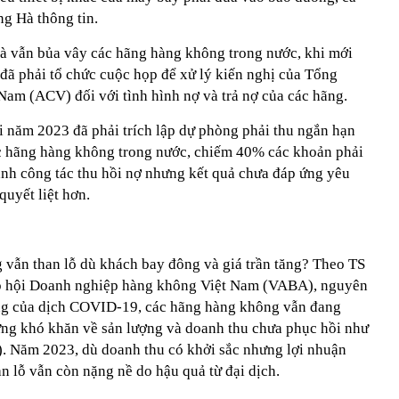
g Hà thông tin.
à vẫn bủa vây các hãng hàng không trong nước, khi mới
ã phải tổ chức cuộc họp để xử lý kiến nghị của Tổng
am (ACV) đối với tình hình nợ và trả nợ của các hãng.
 năm 2023 đã phải trích lập dự phòng phải thu ngắn hạn
ác hãng hàng không trong nước, chiếm 40% các khoản phải
nh công tác thu hồi nợ nhưng kết quả chưa đáp ứng yêu
quyết liệt hơn.
ng vẫn than lỗ dù khách bay đông và giá trần tăng? Theo TS
p hội Doanh nghiệp hàng không Việt Nam (VABA), nguyên
ởng của dịch COVID-19, các hãng hàng không vẫn đang
ng khó khăn về sản lượng và doanh thu chưa phục hồi như
). Năm 2023, dù doanh thu có khởi sắc nhưng lợi nhuận
 lỗ vẫn còn nặng nề do hậu quả từ đại dịch.