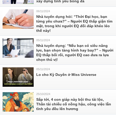
xây dựng tình yêu bóng đá
06/11/2024
Nhà tuyển dụng hỏi: “Thời Đại học, bạn
từng yêu chưa?” – Người EQ thấp giận tím
mặt, trong khi người EQ đối đáp khéo léo
thế này!
05/11/2024
Nhà tuyển dụng: “Nếu bạn có siêu năng
lực, bạn chọn tàng hình hay bay?” – Người
EQ thấp bối rối, người EQ cao đưa ra lựa
chọn thú vị!
05/11/2024
Lo cho Kỳ Duyên ở Miss Universe
25/10/2024
Sắp tới, 4 con giáp này bội thu tài lộc,
Thần tài chiếu cố nồng hậu, công việc lẫn
tình yêu đều lên hương