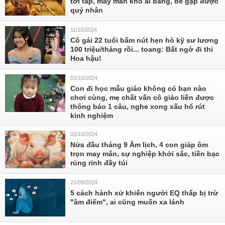
tới tấp, may mắn khó ai bằng, dễ gặp được
quý nhân
11/10/2024
Cô gái 22 tuổi bấm nút hẹn hò kỹ sư lương
100 triệu/tháng rồi... toang: Bất ngờ đi thi
Hoa hậu!
03/10/2024
Con đi học mẫu giáo không có bạn nào
chơi cùng, mẹ chất vấn cô giáo liền được
thông báo 1 câu, nghe xong xấu hổ rút
kinh nghiệm
02/10/2024
Nửa đầu tháng 9 Âm lịch, 4 con giáp ôm
trọn may mắn, sự nghiệp khởi sắc, tiền bạc
rủng rỉnh đầy túi
21/09/2024
5 cách hành xử khiến người EQ thấp bị trừ
"âm điểm", ai cũng muốn xa lánh