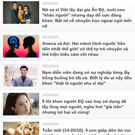
18/10/2024
Nữ ca sĩ Việt lấy đại gia Ấn Độ, nuôi con
"khác người" nhưng dạy dỗ cực đáng
khen: Bật mí về chuyện học ngoại ngữ mới
nể
18/10/2024
Ameca và Azi: Hai robot hình người 'tiên
tiến nhất thế giới' có thể tự trò chuyện và
thể hiện biểu cảm với nhau
18/10/2024
Nam diễn viên đang có sự nghiệp lừng lẫy
bỗng buông bỏ tất cả: Biết lý do ai nấy đều
khen "thật là người cha vĩ đại"
14/10/2024
5 lời khen người EQ cao hay sử dụng để
lấy lòng mọi người, nghe hơi "giả trân"
nhưng lợi hại vô cùng!
13/10/2024
Tuần mới (14-20/10), 4 con giáp đón tin vui