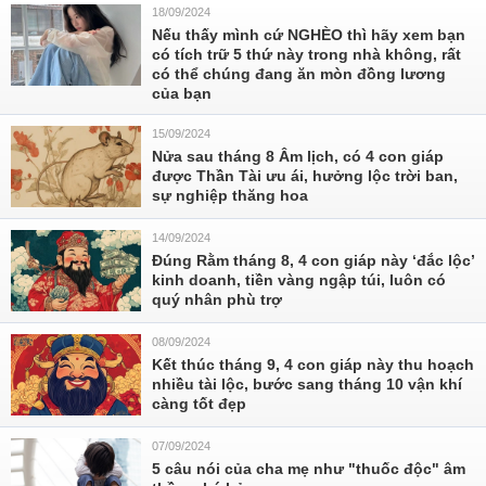
18/09/2024
Nếu thấy mình cứ NGHÈO thì hãy xem bạn
có tích trữ 5 thứ này trong nhà không, rất
có thể chúng đang ăn mòn đồng lương
của bạn
15/09/2024
Nửa sau tháng 8 Âm lịch, có 4 con giáp
được Thần Tài ưu ái, hưởng lộc trời ban,
sự nghiệp thăng hoa
14/09/2024
Đúng Rằm tháng 8, 4 con giáp này ‘đắc lộc’
kinh doanh, tiền vàng ngập túi, luôn có
quý nhân phù trợ
08/09/2024
Kết thúc tháng 9, 4 con giáp này thu hoạch
nhiều tài lộc, bước sang tháng 10 vận khí
càng tốt đẹp
07/09/2024
5 câu nói của cha mẹ như "thuốc độc" âm