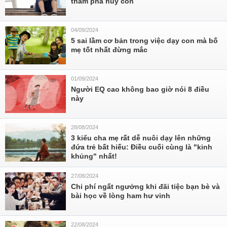
thầm phá hủy con
04/09/2024
5 sai lầm cơ bản trong việc dạy con mà bố
mẹ tốt nhất đừng mắc
01/09/2024
Người EQ cao không bao giờ nói 8 điều
này
28/08/2024
3 kiểu cha mẹ rất dễ nuôi dạy lên những
đứa trẻ bất hiếu: Điều cuối cùng là "kinh
khủng" nhất!
27/08/2024
Chi phí ngất ngưởng khi đãi tiệc bạn bè và
bài học về lòng ham hư vinh
22/08/2024