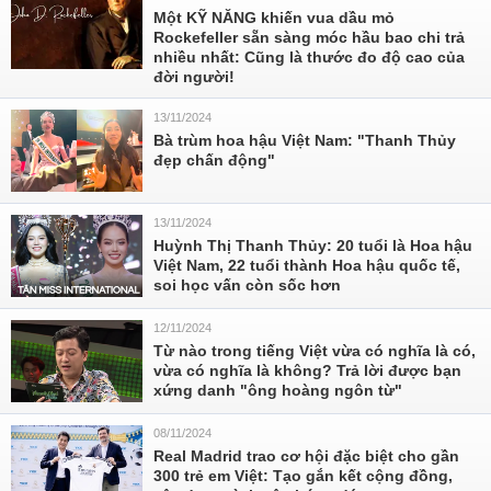
Một KỸ NĂNG khiến vua dầu mỏ
Rockefeller sẵn sàng móc hầu bao chi trả
nhiều nhất: Cũng là thước đo độ cao của
đời người!
13/11/2024
Bà trùm hoa hậu Việt Nam: "Thanh Thủy
đẹp chấn động"
13/11/2024
Huỳnh Thị Thanh Thủy: 20 tuổi là Hoa hậu
Việt Nam, 22 tuổi thành Hoa hậu quốc tế,
soi học vấn còn sốc hơn
12/11/2024
Từ nào trong tiếng Việt vừa có nghĩa là có,
vừa có nghĩa là không? Trả lời được bạn
xứng danh "ông hoàng ngôn từ"
08/11/2024
Real Madrid trao cơ hội đặc biệt cho gần
300 trẻ em Việt: Tạo gắn kết cộng đồng,