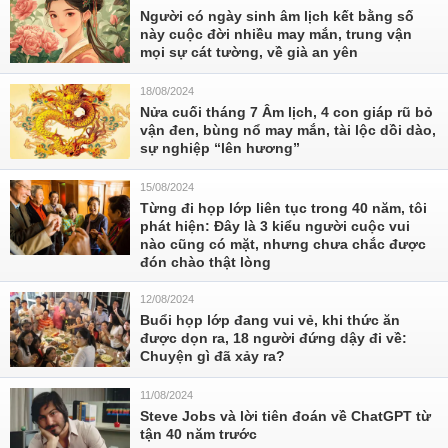
Người có ngày sinh âm lịch kết bằng số
này cuộc đời nhiều may mắn, trung vận
mọi sự cát tường, về già an yên
18/08/2024
Nửa cuối tháng 7 Âm lịch, 4 con giáp rũ bỏ
vận đen, bùng nổ may mắn, tài lộc dồi dào,
sự nghiệp “lên hương”
15/08/2024
Từng đi họp lớp liên tục trong 40 năm, tôi
phát hiện: Đây là 3 kiểu người cuộc vui
nào cũng có mặt, nhưng chưa chắc được
đón chào thật lòng
12/08/2024
Buổi họp lớp đang vui vẻ, khi thức ăn
được dọn ra, 18 người đứng dậy đi về:
Chuyện gì đã xảy ra?
11/08/2024
Steve Jobs và lời tiên đoán về ChatGPT từ
tận 40 năm trước