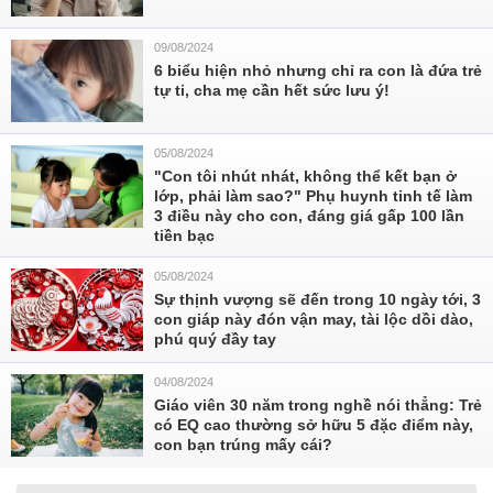
09/08/2024
6 biểu hiện nhỏ nhưng chỉ ra con là đứa trẻ
tự ti, cha mẹ cần hết sức lưu ý!
05/08/2024
"Con tôi nhút nhát, không thể kết bạn ở
lớp, phải làm sao?" Phụ huynh tinh tế làm
3 điều này cho con, đáng giá gấp 100 lần
tiền bạc
05/08/2024
Sự thịnh vượng sẽ đến trong 10 ngày tới, 3
con giáp này đón vận may, tài lộc dồi dào,
phú quý đầy tay
04/08/2024
Giáo viên 30 năm trong nghề nói thẳng: Trẻ
có EQ cao thường sở hữu 5 đặc điểm này,
con bạn trúng mấy cái?