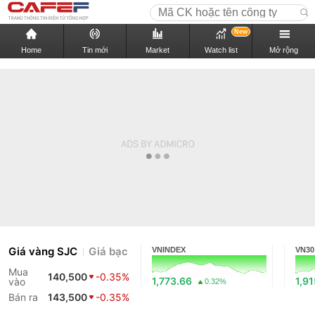
New
Home
Tin mới
Market
Watch list
Mở rộng
Giá vàng SJC
Giá bạc
VNINDEX
VN30
Mua
140,500
-0.35%
1,773.66
1,91
vào
0.32%
Bán ra
143,500
-0.35%