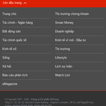
Lên đầu trang
Trang chủ
Thị trường chứng khoán
Tài chính - Ngân hàng
Smart Money
Bất động sản
Doanh nghiệp
Tài chính quốc tế
Kinh tế vĩ mô - Đầu tư
Kinh tế số
Thị trường
Sống
Lifestyle
Xã hội
Lịch sự kiện
Báo cáo phân tích
Watch List
eMagazine
© Copyright 2007 - 2026 -
Công ty Cổ phần VCCorp.
Tầng 17, 19, 20, 21 Toà nhà Center Building - Hapulico Complex, Số 01, phố Nguyễn Huy
Tưởng, phường Thanh Xuân, thành phố Hà Nội