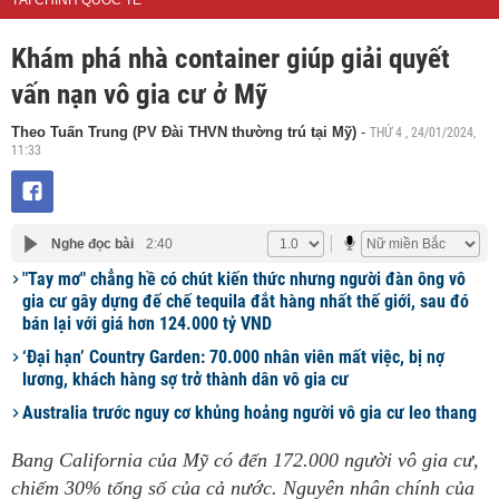
TÀI CHÍNH QUỐC TẾ
Khám phá nhà container giúp giải quyết
vấn nạn vô gia cư ở Mỹ
THỨ 4 , 24/01/2024,
Theo Tuấn Trung (PV Đài THVN thường trú tại Mỹ)
-
11:33
Nghe đọc bài
2:40
"Tay mơ" chẳng hề có chút kiến thức nhưng người đàn ông vô
gia cư gây dựng đế chế tequila đắt hàng nhất thế giới, sau đó
bán lại với giá hơn 124.000 tỷ VND
‘Đại hạn’ Country Garden: 70.000 nhân viên mất việc, bị nợ
lương, khách hàng sợ trở thành dân vô gia cư
Australia trước nguy cơ khủng hoảng người vô gia cư leo thang
Bang California của Mỹ có đến 172.000 người vô gia cư,
chiếm 30% tổng số của cả nước. Nguyên nhân chính của