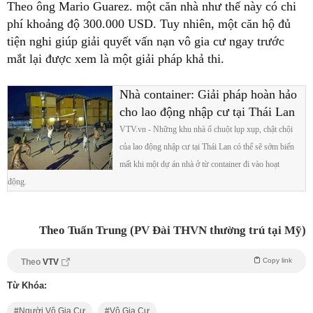
Theo ông Mario Guarez. một căn nhà như thế này có chi
phí khoảng độ 300.000 USD. Tuy nhiên, một căn hộ đủ
tiện nghi giúp giải quyết vấn nạn vô gia cư ngay trước
mắt lại được xem là một giải pháp khả thi.
Nhà container: Giải pháp hoàn hảo
cho lao động nhập cư tại Thái Lan
VTV.vn - Những khu nhà ổ chuột lụp xụp, chật chội
của lao động nhập cư tại Thái Lan có thể sẽ sớm biến
mất khi một dự án nhà ở từ container đi vào hoạt
động.
Theo Tuấn Trung (PV Đài THVN thường trú tại Mỹ)
Copy link
Theo
VTV
Từ Khóa:
Người Vô Gia Cư
Vô Gia Cư