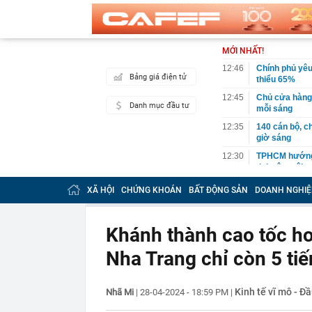
MỚI NHẤT!
12:46
Chính phủ yêu
Bảng giá điện tử
thiểu 65%
12:45
Chủ cửa hàng h
Danh mục đầu tư
mỗi sáng
12:35
140 cán bộ, ch
giờ sáng
12:30
TPHCM hướng đ
đai trên môi 
12:30
Mẫu đồng hồ g
XÃ HỘI
CHỨNG KHOÁN
BẤT ĐỘNG SẢN
DOANH NGHIỆ
Odyssey và đạ
12:28
Bỏ phố về quê
Khánh thành cao tốc hơ
12:19
Tỉnh rộng nh
là đơn vị hành 
Nha Trang chỉ còn 5 ti
12:16
Việt Nam có 1
Bali, được hà
làm điểm đến
Kinh tế vĩ mô - Đầ
Nhã Mi
|
28-04-2024 - 18:59 PM
|
12:15
Từng công bố 