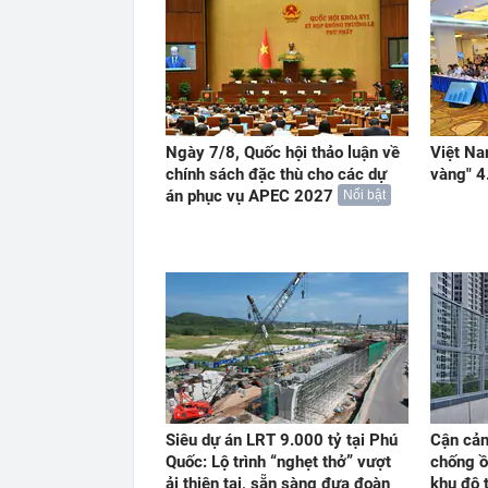
Ngày 7/8, Quốc hội thảo luận về
Việt Na
chính sách đặc thù cho các dự
vàng" 4
án phục vụ APEC 2027
Nổi bật
Siêu dự án LRT 9.000 tỷ tại Phú
Cận cản
Quốc: Lộ trình “nghẹt thở” vượt
chống ồ
ải thiên tai, sẵn sàng đưa đoàn
khu đô 