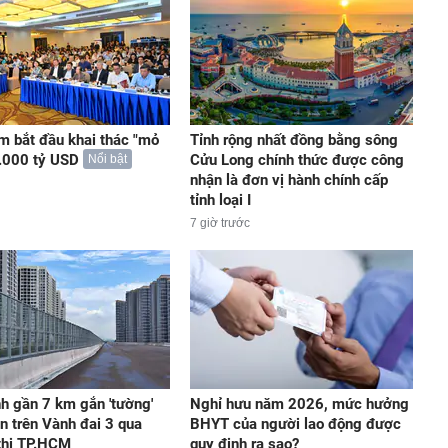
m bắt đầu khai thác "mỏ
Tỉnh rộng nhất đồng bằng sông
.000 tỷ USD
Cửu Long chính thức được công
Nổi bật
nhận là đơn vị hành chính cấp
tỉnh loại I
7 giờ trước
h gần 7 km gắn 'tường'
Nghỉ hưu năm 2026, mức hưởng
n trên Vành đai 3 qua
BHYT của người lao động được
thị TP.HCM
quy định ra sao?