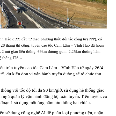
h Hảo được đầu tư theo phương thức đối tác công tư (PPP), có
 28 tháng thi công, tuyến cao tốc Cam Lâm – Vĩnh Hảo đã hoàn
, 2 nút giao liên thông, 69km đường gom, 2,25km đường hầm
, hệ thống ITS…
iều trên tuyến cao tốc Cam Lâm – Vĩnh Hảo từ ngày 26/4
2/5, dự kiến đơn vị vận hành tuyến đường sẽ tổ chức thu
thông với tốc độ tối đa 90 km/giờ, sử dụng hệ thống giao
i ngũ quản lý vận hành đồng bộ toàn tuyến. Trên tuyến, có
 đoạn 1 sử dụng một ống hầm lưu thông hai chiều.
yến sử dụng công nghệ AI để phân loại phương tiện, nhận