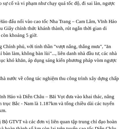
o sự cố và vi phạm như chạy quá tốc độ, đi sai làn, ngược
Hảo đấu nối vào cao tốc Nha Trang – Cam Lâm, Vĩnh Hảo
u Giây chính thức khánh thành, rút ngắn thời gian di
còn khoảng 5 giờ.
 Chính phủ, với tinh thần "vượt nắng, thắng mưa", "ăn
ỉ bàn làm, không bàn lùi"..., liên danh nhà đầu tư, các nhà
phục khó khăn, áp dụng sáng kiến phương pháp vòm ngược
hà nước về công tác nghiệm thu công trình xây dựng chấp
nh Hảo và Diễn Châu – Bãi Vọt đưa vào khai thác, nâng
n trục Bắc - Nam là 1.187km và tổng chiều dài các tuyến
 km.
ị Bộ GTVT và các đơn vị liên quan tập trung chỉ đạo hoàn
và hoàn thành số km còn lại trên tuyến cao tốc Diễn Châu