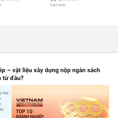
ớc
5 giờ trước
p – vật liệu xây dựng nộp ngân sách
n từ đâu?
g nộp
m
n
cấu