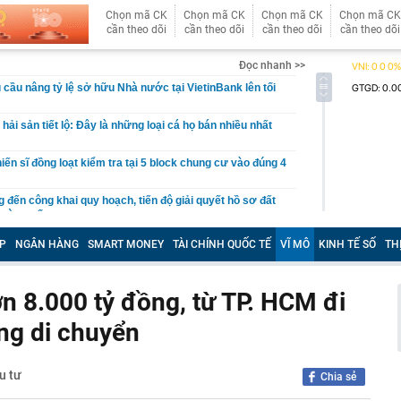
Chọn mã CK
Chọn mã CK
Chọn mã CK
Chọn mã CK
cần theo dõi
cần theo dõi
cần theo dõi
cần theo dõi
Đọc nhanh >>
 cầu nâng tỷ lệ sở hữu Nhà nước tại VietinBank lên tối
ải sản tiết lộ: Đây là những loại cá họ bán nhiều nhất
iến sĩ đồng loạt kiểm tra tại 5 block chung cư vào đúng 4
ến công khai quy hoạch, tiến độ giải quyết hồ sơ đất
trường số
iá hơn 200 triệu đồng được dàn sao bom tấn The
P
NGÂN HÀNG
SMART MONEY
TÀI CHÍNH QUỐC TẾ
VĨ MÔ
KINH TẾ SỐ
TH
o diễn Christopher Nolan cùng yêu thích
 làm mô hình nhà miền Tây, thu gần nửa tỉ mỗi năm
n 8.000 tỷ đồng, từ TP. HCM đi
ất đồng bằng sông Cửu Long chính thức được công nhận
chính cấp tỉnh loại I
ếng di chuyển
 nơi được tạp chí Mỹ đánh giá đẹp hơn cả Maldives và
ng loạt “ông lớn” Sun Group, Vingroup, BIM Group... chọn
u tư
Chia sẻ
phát triển gần 61.000 căn nhà ở xã hội, doanh nghiệp