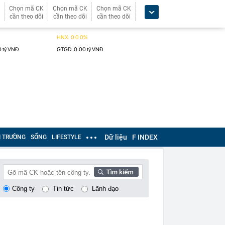
Chọn mã CK
Chọn mã CK
Chọn mã CK
cần theo dõi
cần theo dõi
cần theo dõi
Dữ liệu
F INDEX
Ị TRƯỜNG
SỐNG
LIFESTYLE
Công ty
Tin tức
Lãnh đạo