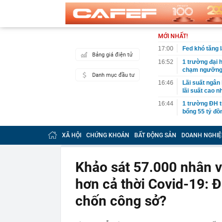
MỚI NHẤT!
17:00
Fed khó tăng l
Bảng giá điện tử
16:52
1 trường đại 
chạm ngưỡng
Danh mục đầu tư
16:46
Lãi suất ngân
lãi suất cao n
16:44
1 trường ĐH t
bổng 55 tỷ đồ
16:43
Tất cả người 
camera sau
XÃ HỘI
CHỨNG KHOÁN
BẤT ĐỘNG SẢN
DOANH NGHIỆ
16:42
Công an đề ng
chóng nộp phạ
Khảo sát 57.000 nhân v
16:41
Khám xét nơi 
hơn cả thời Covid-19: Đ
16:39
Ninh Dương L
16:35
Mẫu xe Mitsubi
chốn công sở?
16:34
Điểm chuẩn Đ
16:31
Thanh tra Chí