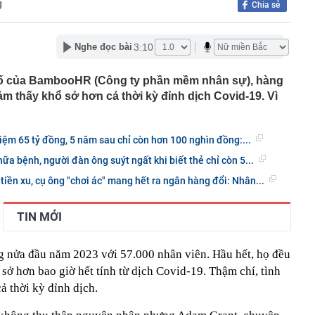
g
Chia sẻ
 phơi bày điểm yếu chí mạng trong kho tên lửa của Mỹ
 khởi tố hình sự cai thầu Hoàng Kim Trường SN 1986
3:10
Nghe đọc bài
mức cho vay học sinh, sinh viên nghèo lên gấp đôi
ố của BambooHR (Công ty phần mềm nhân sự), hàng
n nghị chuyển cơ quan điều tra xử lý 4 mỏ khai thác
ạm
m thấy khổ sở hơn cả thời kỳ đỉnh dịch Covid-19. Vì
 Hải My visual sáng bừng, vợ Xuân Son đặt tay lên
 ca đầy cảm xúc trong trận đấu của ĐT Việt Nam
kiệm 65 tỷ đồng, 5 năm sau chỉ còn hơn 100 nghìn đồng:...
 viện 53 tuổi nhưng trẻ như mới 35 tiết lộ bí quyết chống
đầu càng sớm, hiệu quả càng cao
hữa bệnh, người đàn ông suýt ngất khi biết thẻ chỉ còn 5...
o những ai có iPhone thường xuyên báo đầy bộ nhớ
tiền xu, cụ ông "chơi ác" mang hết ra ngân hàng đổi: Nhân...
êu tiền giúp nhiều gia đình thu nhập không quá cao vẫn
 vay mượn cuối tháng
TIN MỚI
 Nam Á khởi đóng tàu ngầm Scorpene tối tân
 nửa đầu năm 2023 với 57.000 nhân viên. Hầu hết, họ đều
 sở hơn bao giờ hết tính từ dịch Covid-19. Thậm chí, tình
cả thời kỳ đỉnh dịch.