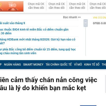
Chọn mã CK
Chọn mã CK
Chọn mã CK
Chọn mã CK
cần theo dõi
cần theo dõi
cần theo dõi
cần theo dõi
Đọc nhanh >>
ãi suất vào tháng 9
học thuộc BIG4 kinh tế miền Bắc có điểm chuẩn gần
 30 điểm
 hàng HDBank mới nhất tháng 8/2026: Gửi kỳ hạn nào có
hất?
ư phía Bắc công bố điểm chuẩn từ 15 điểm, tung quỹ học
ng chào mừng tân sinh viên
dân trên cả nước cần đặc biệt cảnh giác trước loại
P
NGÂN HÀNG
SMART MONEY
TÀI CHÍNH QUỐC TẾ
VĨ MÔ
KINH TẾ SỐ
TH
hị 508 chủ phương tiện vi phạm có biển số sau nhanh
t nguội theo Nghị định 168
iên cảm thấy chán nản công việc
cất giấu tang vật của chủ hộ kinh doanh Huỳnh Hạ Thi
âu là lý do khiến bạn mắc kẹt
an Ngọc lên tiếng giữa đêm
shi giảm giá 80 triệu đồng tại đại lý, rẻ hơn Kia Morning
ại học Thương mại 2026 cao nhất 26,5
nh phủ chỉ rõ nguyên nhân giá vàng Việt Nam cao hơn