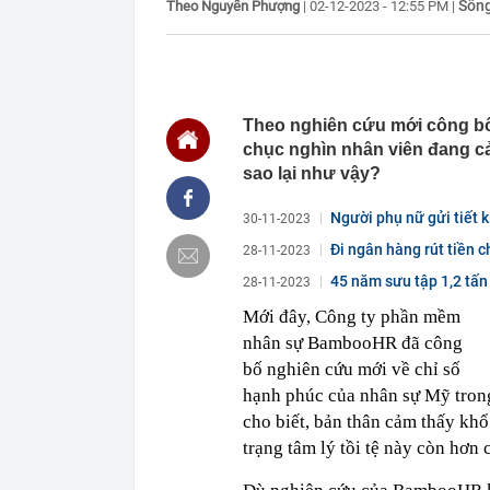
Sốn
Theo Nguyễn Phượng
|
02-12-2023 - 12:55 PM
|
thế giới
16:31
Chiến sự Iran
16:22
Ra quyết định
16:20
Đề xuất nâng 
Theo nghiên cứu mới công b
16:20
Thanh tra kiế
VLXD sai ph
chục nghìn nhân viên đang cả
sao lại như vậy?
16:17
Cận cảnh Doãn
ngực hát quốc
Người phụ nữ gửi tiết 
30-11-2023
16:16
Giám đốc bệnh
lão hóa: Bắt 
Đi ngân hàng rút tiền c
28-11-2023
16:06
Lời khuyên ch
45 năm sưu tập 1,2 tấn 
28-11-2023
16:01
5 thói quen ti
Mới đây, Công ty phần mềm
hiếm khi phải
nhân sự BambooHR đã công
16:00
Quốc gia Đông
bố nghiên cứu mới về chỉ số
hạnh phúc của nhân sự Mỹ trong
cho biết, bản thân cảm thấy khổ
trạng tâm lý tồi tệ này còn hơn 