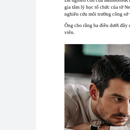
Dù nghiên cứu của BambooHR k
gia tâm lý học tổ chức của tờ N
nghiên cứu môi trường công sở
Ông cho rằng ba điều dưới đây đ
viên.