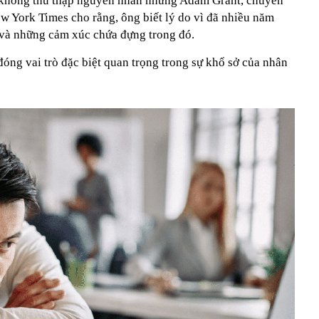
hông thu thập nguyên nhân nhưng Adam Grant, chuyên
ew York Times cho rằng, ông biết lý do vì đã nhiều năm
 và những cảm xúc chứa đựng trong đó.
óng vai trò đặc biệt quan trọng trong sự khổ sở của nhân