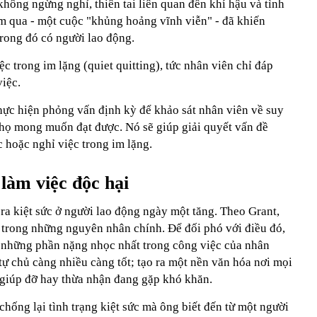
hông ngừng nghỉ, thiên tai liên quan đến khí hậu và tình
ăm qua - một cuộc "khủng hoảng vĩnh viễn" - đã khiến
trong đó có người lao động.
c trong im lặng (quiet quitting), tức nhân viên chỉ đáp
việc.
hực hiện phỏng vấn định kỳ để khảo sát nhân viên về suy
 họ mong muốn đạt được. Nó sẽ giúp giải quyết vấn đề
c hoặc nghỉ việc trong im lặng.
 làm việc độc hại
 kiệt sức ở người lao động ngày một tăng. Theo Grant,
t trong những nguyên nhân chính. Để đối phó với điều đó,
 những phần nặng nhọc nhất trong công việc của nhân
tự chủ càng nhiều càng tốt; tạo ra một nền văn hóa nơi mọi
 giúp đỡ hay thừa nhận đang gặp khó khăn.
 chống lại tình trạng kiệt sức mà ông biết đến từ một người