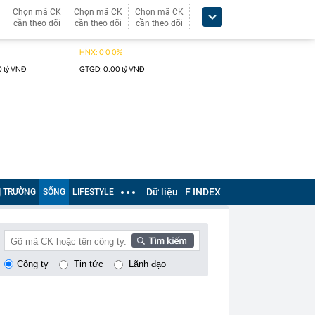
Chọn mã CK
Chọn mã CK
Chọn mã CK
cần theo dõi
cần theo dõi
cần theo dõi
Dữ liệu
F INDEX
Ị TRƯỜNG
SỐNG
LIFESTYLE
Công ty
Tin tức
Lãnh đạo