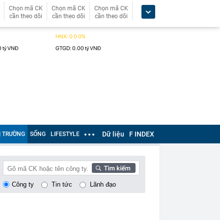
Chọn mã CK
Chọn mã CK
Chọn mã CK
cần theo dõi
cần theo dõi
cần theo dõi
Dữ liệu
F INDEX
Ị TRƯỜNG
SỐNG
LIFESTYLE
Công ty
Tin tức
Lãnh đạo