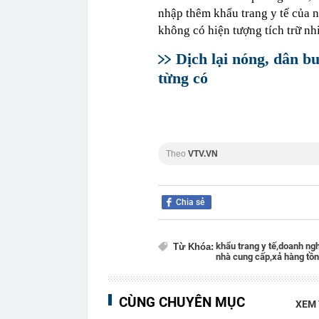
nhập thêm khẩu trang y tế của 
không có hiện tượng tích trữ nh
Dịch lại nóng, dân b
từng có
Theo
VTV.VN
Chia sẻ
khẩu trang y tế,
doanh ngh
Từ Khóa:
nhà cung cấp,
xả hàng tồn
CÙNG CHUYÊN MỤC
XEM