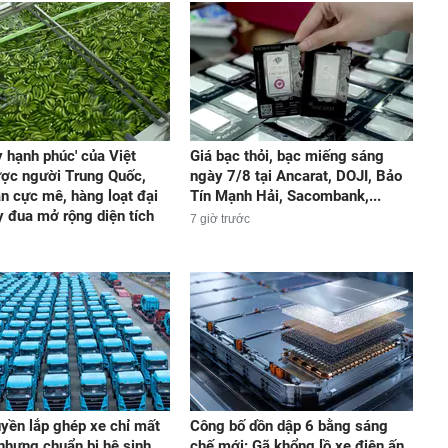
y hạnh phúc' của Việt
Giá bạc thỏi, bạc miếng sáng
ợc người Trung Quốc,
ngày 7/8 tại Ancarat, DOJI, Bảo
n cực mê, hàng loạt đại
Tín Mạnh Hải, Sacombank,...
y đua mở rộng diện tích
7 giờ trước
yền lắp ghép xe chỉ mất
Công bố dồn dập 6 bằng sáng
 nhưng chuẩn bị hệ sinh
chế mới: Gã khổng lồ xe điện ấn