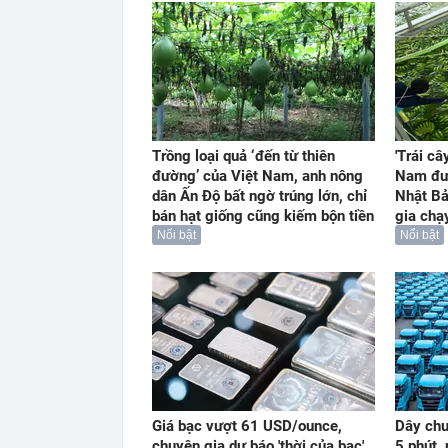
Trồng loại quả ‘đến từ thiên
'Trái câ
đường’ của Việt Nam, anh nông
Nam đư
dân Ấn Độ bất ngờ trúng lớn, chỉ
Nhật Bả
bán hạt giống cũng kiếm bộn tiền
gia chạ
Nổi bật
Nổi bật
Giá bạc vượt 61 USD/ounce,
Dây chu
chuyên gia dự báo 'thời của bạc'
5 phút,