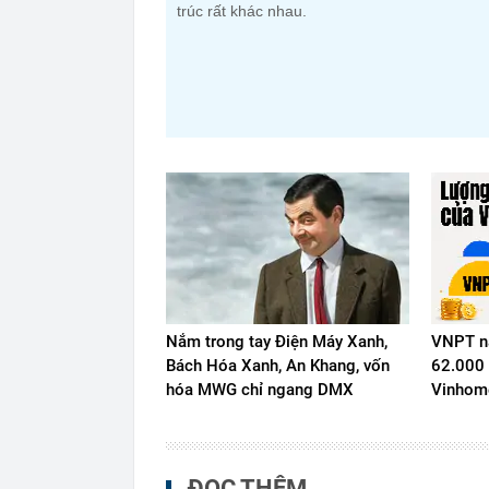
trúc rất khác nhau.
Nắm trong tay Điện Máy Xanh,
VNPT nắ
Bách Hóa Xanh, An Khang, vốn
62.000 
hóa MWG chỉ ngang DMX
Vinhome
ĐỌC THÊM