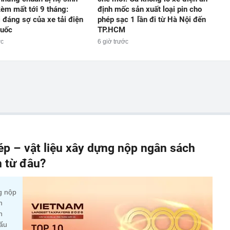
 kèm mất tới 9 tháng:
định mốc sản xuất loại pin cho
 đáng sợ của xe tải điện
phép sạc 1 lần đi từ Hà Nội đến
Quốc
TP.HCM
ớc
6 giờ trước
p – vật liệu xây dựng nộp ngân sách
n từ đâu?
g nộp
m
n
cấu