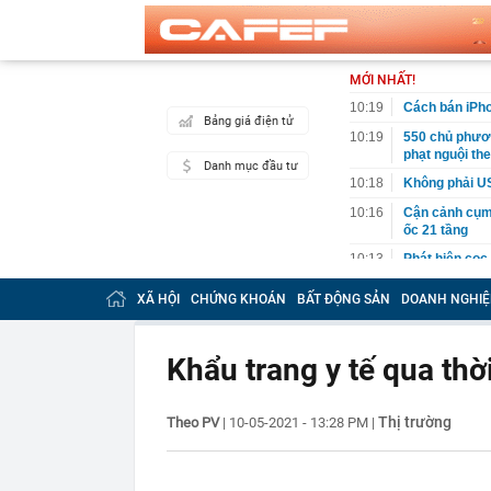
MỚI NHẤT!
10:19
Cách bán iPho
Bảng giá điện tử
10:19
550 chủ phươn
phạt nguội th
Danh mục đầu tư
10:18
Không phải US
10:16
Cận cảnh cụm 
ốc 21 tầng
10:13
Phát hiện cọc
đường không c
thẳng trụ sở c
XÃ HỘI
CHỨNG KHOÁN
BẤT ĐỘNG SẢN
DOANH NGHIỆ
10:11
Lời khuyên ch
10:10
Sắp công bố đ
Khẩu trang y tế qua thờ
10:05
Khách Tây "lụ
chuẩn đét, t
Thị trường
Theo PV
|
10-05-2021 - 13:28 PM
|
10:03
Giá bạc thỏi,
Hải, Sacomban
10:02
Tiêu chí phân