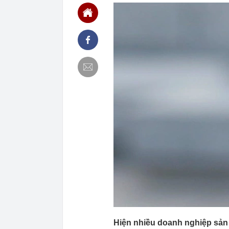
tại doanh ngh
10:02
Căn nhà ở quê
thành quả khi
10:01
Giá bạc vượt 
10:00
Nga đang phát
09:59
Giá vàng vọt l
tục "gom hàn
09:59
Nhà phố 100 m
09:57
Mỹ nhân ghê 
sau biến cố, 
09:53
Đang thu gom 
tỷ đồng và cái
09:52
Có nên rút tiề
09:52
Khám xét, bắt
đồng tiền bán
09:49
Giá vàng miến
Tín Minh Châu,
Hiện nhiều doanh nghiệp sản