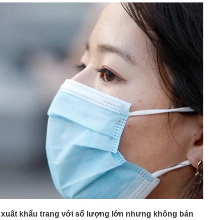
iệp
 6 chị em góp tiền xây cho bố mẹ: Chi phí 1,08 tỷ đồng,
ến tất cả ngỡ ngàng
61 USD/ounce, chuyên gia dự báo 'thời của bạc' sắp tới
 triển vắc-xin mới điều trị 3 bệnh ung thư nguy hiểm
ên cao nhất gần 2 tháng, quỹ vàng lớn nhất thế giới tiếp
g"
2 của nghệ sĩ Quang Minh và bà xã Tăng Khánh Chi
gớm nhất Hoa Cỏ May sau 25 năm: Nhan sắc thăng hạng
đẹp hơn thời mới vào nghề
rác, người phụ nữ bất ngờ nhặt được tờ vé số trúng 31
 kết
n mặt từ thẻ tín dụng?
 Phùng Hồng Huệ SN 1998 và 11 người liên quan 120 tỷ
 thuốc sinh lý nam
g, vàng nhẫn ngày 7/8 tại SJC, Bảo Tín Mạnh Hải, Bảo
 DOJI, Phú Quý,... đồng loạt giảm
 xuất khẩu trang với số lượng lớn nhưng không bán