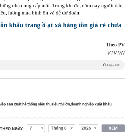
những nhà cung cấp mới. Trong khi đó, năm nay người dân
iều, lượng mua bình ổn và dễ dự đoán.
uôn khẩu trang ồ ạt xả hàng tồn giá rẻ chưa
Theo PV
VTV.VN
Copy link
iệp sản xuất,
hệ thống siêu thị,
siêu thị lớn,
doanh nghiệp xuất khẩu,
XEM
 THEO NGÀY