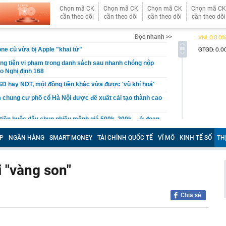
Chọn mã CK
Chọn mã CK
Chọn mã CK
Chọn mã CK
cần theo dõi
cần theo dõi
cần theo dõi
cần theo dõi
Đọc nhanh >>
ne cũ vừa bị Apple "khai tử"
g tiện vi phạm trong danh sách sau nhanh chóng nộp
eo Nghị định 168
D hay NDT, một đồng tiền khác vừa được 'vũ khí hoá'
chung cư phố cổ Hà Nội được đề xuất cải tạo thành cao
 tiền buộc dây chun nhiều mệnh giá 500k, 200k… ở đoạn
ó camera giám sát, Trần Ngọc Hà SN 1992 lập tức tới
ông an trình báo
P
NGÂN HÀNG
SMART MONEY
TÀI CHÍNH QUỐC TẾ
VĨ MÔ
KINH TẾ SỐ
TH
o 3 con giáp cần thận trọng nhất tháng 7 Âm lịch
iểm chuẩn đại học 2026: Thí sinh cần lưu ý gì?
i "vàng son"
y" dịch vụ đóng giày dép ở Hội An: Pháp sư Việt đo chân
hành phẩm đẹp vượt sức tưởng tượng
Chia sẻ
 bạc miếng sáng ngày 7/8 tại Ancarat, DOJI, Bảo Tín Mạnh
k,...
 loại doanh nghiệp để thực hiện cơ cấu lại vốn nhà nước