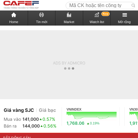
New
Home
Tin mới
Market
Watch list
Mở rộng
Giá vàng SJC
Giá bạc
VNINDEX
VN30
Mua vào
141,000
0.57%
1,768.06
1,91
0.19%
Bán ra
144,000
0.56%