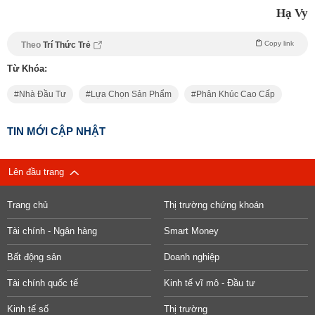
Hạ Vy
Copy link
Theo
Trí Thức Trẻ
Từ Khóa:
Nhà Đầu Tư
Lựa Chọn Sản Phẩm
Phân Khúc Cao Cấp
TIN MỚI CẬP NHẬT
Lên đầu trang
Trang chủ
Thị trường chứng khoán
Tài chính - Ngân hàng
Smart Money
Bất động sản
Doanh nghiệp
Tài chính quốc tế
Kinh tế vĩ mô - Đầu tư
Kinh tế số
Thị trường