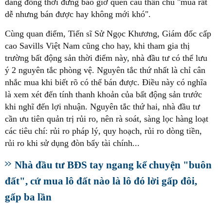
dàng đồng thời đừng bao giờ quên câu thần chú "mua rất
dễ nhưng bán được hay không mới khó".
Cùng quan điểm, Tiến sĩ Sử Ngọc Khương, Giám đốc cấp
cao Savills Việt Nam cũng cho hay, khi tham gia thị
trường bất động sản thời điểm này, nhà đầu tư có thể lưu
ý 2 nguyên tắc phòng vệ. Nguyên tắc thứ nhất là chỉ cân
nhắc mua khi biết rõ có thể bán được. Điều này có nghĩa
là xem xét đến tính thanh khoản của bất động sản trước
khi nghĩ đến lợi nhuận. Nguyên tắc thứ hai, nhà đầu tư
cần ưu tiên quản trị rủi ro, nên rà soát, sàng lọc hàng loạt
các tiêu chí: rủi ro pháp lý, quy hoạch, rủi ro dòng tiền,
rủi ro khi sử dụng đòn bẩy tài chính...
Nhà đầu tư BĐS tay ngang kể chuyện "buôn
đất", cứ mua lô đất nào là lô đó lời gấp đôi,
gấp ba lần