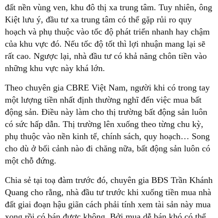
đất nền vùng ven, khu đô thị xa trung tâm. Tuy nhiên, ông
Kiệt lưu ý, đầu tư xa trung tâm có thể gặp rủi ro quy
hoạch và phụ thuộc vào tốc độ phát triển nhanh hay chậm
của khu vực đó. Nếu tốc độ tốt thì lợi nhuận mang lại sẽ
rất cao. Ngược lại, nhà đầu tư có khả năng chôn tiền vào
những khu vực này khá lớn.
Theo chuyên gia CBRE Việt Nam, người khi có trong tay
một lượng tiền nhất định thường nghĩ đến việc mua bất
động sản. Điều này làm cho thị trường bất động sản luôn
có sức hấp dẫn. Thị trường lên xuống theo từng chu kỳ,
phụ thuộc vào nền kinh tế, chính sách, quy hoạch… Song
cho dù ở bối cảnh nào đi chăng nữa, bất động sản luôn có
một chỗ đứng.
Chia sẻ tại toạ đàm trước đó, chuyên gia BĐS Trần Khánh
Quang cho rằng, nhà đầu tư trước khi xuống tiền mua nhà
đất giai đoạn hậu giãn cách phải tính xem tài sản này mua
xong rồi có bán được không. Bởi mua dễ bán khó có thể