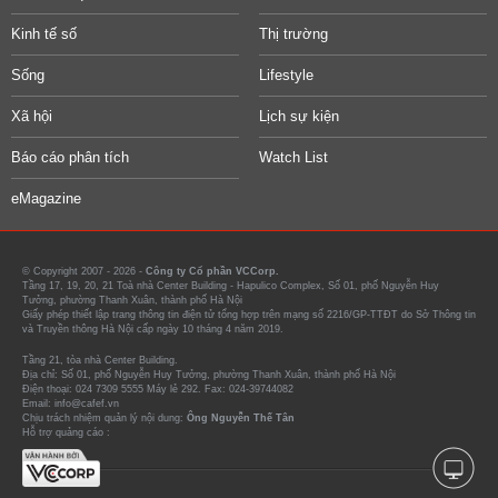
Kinh tế số
Thị trường
Sống
Lifestyle
Xã hội
Lịch sự kiện
Báo cáo phân tích
Watch List
eMagazine
© Copyright 2007 - 2026 -
Công ty Cổ phần VCCorp.
Tầng 17, 19, 20, 21 Toà nhà Center Building - Hapulico Complex, Số 01, phố Nguyễn Huy
Tưởng, phường Thanh Xuân, thành phố Hà Nội
Giấy phép thiết lập trang thông tin điện tử tổng hợp trên mạng số 2216/GP-TTĐT do Sở Thông tin
và Truyền thông Hà Nội cấp ngày 10 tháng 4 năm 2019.
Tầng 21, tòa nhà Center Building.
Địa chỉ: Số 01, phố Nguyễn Huy Tưởng, phường Thanh Xuân, thành phố Hà Nội
Điện thoại: 024 7309 5555 Máy lẻ 292. Fax: 024-39744082
Email: info@cafef.vn
Chịu trách nhiệm quản lý nội dung:
Ông Nguyễn Thế Tân
Hỗ trợ quảng cáo :