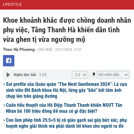
LIFESTYLE
Khoe khoảnh khắc được chồng doanh nhân
phụ việc, Tăng Thanh Hà khiến dân tình
vừa ghen tị vừa ngưỡng mộ
CHỦ NHẬT , 03/11/2024, 12:21
Theo Hà Phương
-
Nghe đọc bài
1:23
Soi profile của Quán quân “The Next Gentleman 2024”: Là cựu
sinh viên ĐH Bách khoa Hà Nội, từng gây “bão” bởi tấm ảnh
chụp lén trên giảng đường
Cuốn tiểu thuyết của Hồ Điệp Thanh Thanh khiến NSƯT Tân
Nhàn bỏ 100 triệu đồng để mua có gì đặc biệt?
Con làm phép tính 25:5=5 bị cô giáo gạch sai gây bức xúc, phụ
huynh nghe giải thích mà phải dành lời khen cho người ra đề