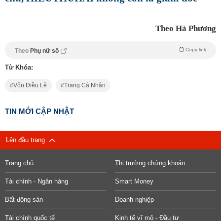
Theo Hà Phương
Copy link
Theo
Phụ nữ số
Từ Khóa:
Vốn Điều Lệ
Trang Cá Nhân
TIN MỚI CẬP NHẬT
Lên đầu trang
Trang chủ
Thị trường chứng khoán
Tài chính - Ngân hàng
Smart Money
Bất động sản
Doanh nghiệp
Tài chính quốc tế
Kinh tế vĩ mô - Đầu tư