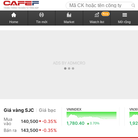
New
Home
Tin mới
Market
Watch list
Mở rộng
Giá vàng SJC
Giá bạc
VNINDEX
VN30
Mua
140,500
-0.35%
1,780.40
1,9
vào
0.70%
Bán ra
143,500
-0.35%