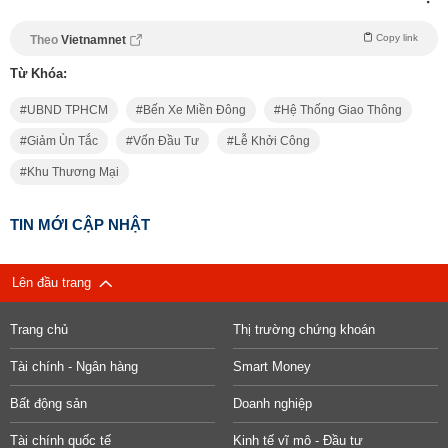
Copy link
Theo
Vietnamnet
Từ Khóa:
UBND TPHCM
Bến Xe Miền Đông
Hệ Thống Giao Thông
Giảm Ùn Tắc
Vốn Đầu Tư
Lễ Khởi Công
Khu Thương Mại
TIN MỚI CẬP NHẬT
Lên đầu trang
Trang chủ
Thị trường chứng khoán
Tài chính - Ngân hàng
Smart Money
Bất động sản
Doanh nghiệp
Tài chính quốc tế
Kinh tế vĩ mô - Đầu tư