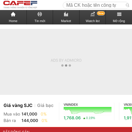
New
Home
Tin mới
Market
Watch list
Mở rộng
Giá vàng SJC
Giá bạc
VNINDEX
VN30
Mua vào
141,000
0%
1,768.06
1,91
0.19%
Bán ra
144,000
0%