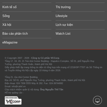
Kinh tế số
Thị trường
Sống
Lifestyle
Xã hội
Lịch sự kiện
Báo cáo phân tích
Watch List
eMagazine
© Copyright 2007 - 2026 -
Công ty Cổ phần VCCorp.
Tầng 17, 19, 20, 21 Toà nhà Center Building - Hapulico Complex, Số 01, phố Nguyễn Huy
Tưởng, phường Thanh Xuân, thành phố Hà Nội
Giấy phép thiết lập trang thông tin điện tử tổng hợp trên mạng số 2216/GP-TTĐT do Sở Thông tin
và Truyền thông Hà Nội cấp ngày 10 tháng 4 năm 2019.
Tầng 21, tòa nhà Center Building.
Địa chỉ: Số 01, phố Nguyễn Huy Tưởng, phường Thanh Xuân, thành phố Hà Nội
Điện thoại: 024 7309 5555 Máy lẻ 292. Fax: 024-39744082
Email: info@cafef.vn
Chịu trách nhiệm quản lý nội dung:
Ông Nguyễn Thế Tân
Hỗ trợ quảng cáo :