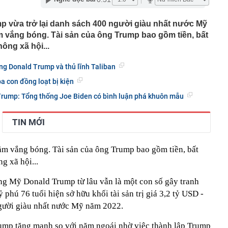
giữa vùng đất “đệ nhất danh trà” với tỉnh Phú Thọ và Thủ
 vừa trở lại danh sách 400 người giàu nhất nước Mỹ
oanh nghiệp vàng tại Tây Ninh
 vắng bóng. Tài sản của ông Trump bao gồm tiền, bất
 này chứng minh phong thủy rất tốt
ông xã hội...
ợ Biên Hoà, cột khói đen bốc cao hàng chục mét
ng Donald Trump và thủ lĩnh Taliban
im cương vào ngành nghề kinh doanh có điều kiện
 con đồng loạt bị kiện
 bộ trạm y tế ở Đắk Lắk
Trump: Tổng thống Joe Biden có bình luận phá khuôn mẫu
 tháng làm xong hơn 60% siêu sân vận động lớn thứ hai
n đài 60.000 chỗ dần thành hình, chuẩn bị lắp mái vòm
TIN MỚI
công bố danh sách 13 hồ sơ đủ điều kiện mua nhà ở xã
19 triệu đồng/m²
hu rừng thuộc dạng hiếm bậc nhất thế giới, chia đôi bởi 1
m vắng bóng. Tài sản của ông Trump bao gồm tiền, bất
tổ chức cùng vinh danh
g xã hội...
 lập trong cùng một ngôi nhà
ống Mỹ Donald Trump từ lâu vẫn là một con số gây tranh
tỷ phú 76 tuổi hiện sở hữu khối tài sản trị giá 3,2 tỷ USD -
gười giàu nhất nước Mỹ năm 2022.
rump tăng mạnh so với năm ngoái nhờ việc thành lập Trump