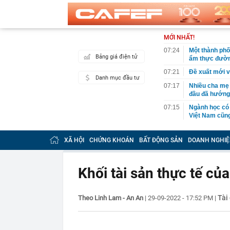
MỚI NHẤT!
07:24
Một thành phố
Bảng giá điện tử
ẩm thực đườ
07:21
Đề xuất mới v
Danh mục đầu tư
07:17
Nhiều cha mẹ 
đầu đã hướng
07:15
Ngành học có
Việt Nam cũng
07:15
Thông báo qua
XÃ HỘI
CHỨNG KHOÁN
BẤT ĐỘNG SẢN
DOANH NGHIỆ
07:11
Sếp Savills: 
tin", người b
07:02
Thông tin mới
Khối tài sản thực tế củ
đầu tư tại nơ
07:01
Mẫu iPhone từ
Tài
Theo Linh Lam - An An
|
29-09-2022 - 17:52 PM
|
06:59
Cháy lớn chợ B
06:54
Nữ TikToker l
06:52
Tập đoàn Đèo