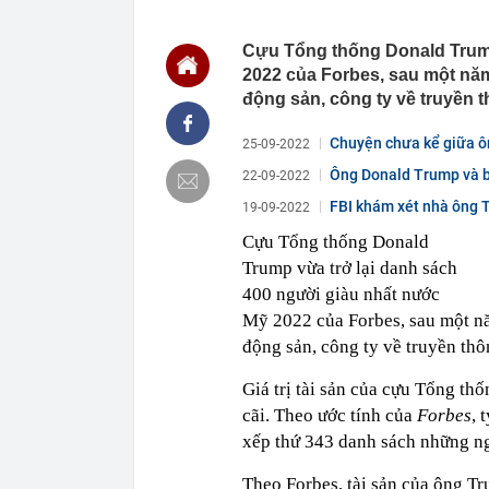
nối ngắn nhất 
đô Hà Nội
Cựu Tổng thống Donald Trump
06:52
Thanh tra 5 d
2022 của Forbes, sau một năm
06:50
Nhà có 3 điều
động sản, công ty về truyền th
06:46
Cháy lớn ở ch
Chuyện chưa kể giữa ô
25-09-2022
06:43
Đề xuất đưa k
Ông Donald Trump và ba
22-09-2022
06:36
Khởi tố 7 cán
FBI khám xét nhà ông 
06:26
Quá nhanh: 10
19-09-2022
Việt Nam, khá
Cựu Tổng thống Donald
thép "khủng"
Trump vừa trở lại danh sách
06:06
Tập đoàn FLC 
hội có giá từ 
400 người giàu nhất nước
06:06
Việt Nam có k
Mỹ 2022 của Forbes, sau một nă
dòng sông, 3 
động sản, công ty về truyền thôn
06:04
3 thiết kế độc
Giá trị tài sản của cựu Tổng th
cãi. Theo ước tính của
Forbes
, 
xếp thứ 343 danh sách những n
Theo Forbes, tài sản của ông T