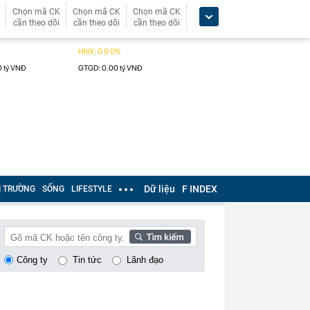
Chọn mã CK
Chọn mã CK
Chọn mã CK
cần theo dõi
cần theo dõi
cần theo dõi
Dữ liệu
F INDEX
Ị TRƯỜNG
SỐNG
LIFESTYLE
Công ty
Tin tức
Lãnh đạo