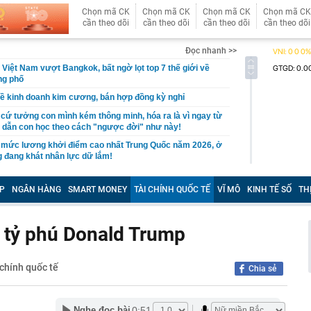
Chọn mã CK
Chọn mã CK
Chọn mã CK
Chọn mã CK
cần theo dõi
cần theo dõi
cần theo dõi
cần theo dõi
Đọc nhanh >>
 Việt Nam vượt Bangkok, bất ngờ lọt top 7 thế giới về
ng phố
ề kinh doanh kim cương, bán hợp đồng kỳ nghỉ
cứ tưởng con mình kém thông minh, hóa ra là vì ngay từ
 dẫn con học theo cách "ngược đời" như này!
 mức lương khởi điểm cao nhất Trung Quốc năm 2026, ở
 đang khát nhân lực dữ lắm!
n trọng về VNeID, tất cả người dùng nên biết
P
NGÂN HÀNG
SMART MONEY
TÀI CHÍNH QUỐC TẾ
VĨ MÔ
KINH TẾ SỐ
TH
Thị trường bất động sản đang tồn tại những "ốc đảo thông
án thường biết nhiều hơn người mua
 nhất về siêu dự án hơn 7.300 tỷ đồng của Sun Group
a tỷ phú Donald Trump
i được mệnh danh "lạnh nhất Việt Nam"
ng có giá hơn 20 triệu đồng nay chỉ còn 5 triệu đồng
 chính quốc tế
Chia sẻ
iên Hòa, nhiều ki-ốt bị thiêu rụi
ừa gọi vốn, chiếm đoạt 15 tỷ đồng
 Cả đề xuất làm đường hầm xuyên núi mở ra tuyến kết
0:51
Nghe đọc bài