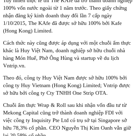
Tuy nhiên thực tế thì The KAfe đã trở thành doanh nghiệp
100% vốn nước ngoài từ 1 năm trước. Theo giấy chứng
nhận đăng ký kinh doanh thay đổi lần 7 cấp ngày
1/10/2015, The KAfe đã được sở hữu 100% bởi Kafe
(Hong Kong) Limited.
Cách thức này cũng được áp dụng với một chuỗi ẩm thực
khác là Huy Việt Nam, doanh nghiệp sở hữu chuỗi nhà
hàng Món Huế, Phở Ông Hùng và startup về du lịch
Vntrip.vn.
Theo đó, công ty Huy Việt Nam được sở hữu 100% bởi
công ty Huy Vietnam (Hong Kong) Limited; Vntrip được
sở hữu bởi công ty Cty TNHH One Strip OTA.
Chuỗi ẩm thực Wrap & Roll sau khi nhận vốn đầu tư từ
Mekong Capital cũng trở thành doanh nghiệp FDI với
việc công ty Inquisity Pte Ltd có trụ sở tại Singapore sở
hữu 78,3% cổ phần. CEO Nguyễn Thị Kim Oanh vẫn giữ
lại 20,58% cổ phần.