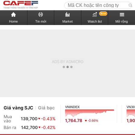
New
Home
Tin mới
Market
Watch list
Mở rộng
Giá vàng SJC
Giá bạc
VNINDEX
VN30
Mua
139,700
-0.43%
1,764.78
1,9
vào
-0.66%
Bán ra
142,700
-0.42%