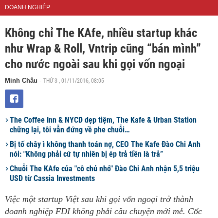
DOANH NGHIỆP
Không chỉ The KAfe, nhiều startup khác
như Wrap & Roll, Vntrip cũng “bán mình”
cho nước ngoài sau khi gọi vốn ngoại
THỨ 3 , 01/11/2016, 08:05
Minh Châu
-
The Coffee Inn & NYCD dẹp tiệm, The Kafe & Urban Station
chững lại, tôi vẫn đứng về phe chuỗi…
Bị tố chây ì không thanh toán nợ, CEO The Kafe Đào Chi Anh
nói: "Không phải cứ tự nhiên bị ép trả tiền là trả”
Chuỗi The KAfe của "cô chủ nhỏ" Đào Chi Anh nhận 5,5 triệu
USD từ Cassia Investments
Việc một startup Việt sau khi gọi vốn ngoại trở thành
doanh nghiệp FDI không phải câu chuyện mới mẻ. Cốc