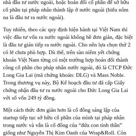
nhà đầu tư nước ngoài, hoặc hoán đổi cổ phần để sở hữu
cổ phần tại pháp nhân thành lập ở nước ngoài (hiểu nôm
na là đầu tư ra nước ngoài).
Tuy nhiên, theo các quy định hiện hành tại Việt Nam thì
việc đầu tư vốn ra nước ngoài không hề đơn giản, đặc biệt
là đầu tư gián tiếp ra nước ngoài. Cho nên lựa chọn thứ 2
có lẽ chưa phù hợp. Dù thế, trên sàn niêm yết chứng
khoán Việt Nam từng có một trường hợp hoán đổi thành
công cổ phần cho pháp nhân nước ngoài, đó là CTCP Đức
Long Gia Lai (mã chứng khoán: DLG) và Mass Noble.
Trong thương vụ này, Bộ Kế hoạch đầu tư đã cấp Giấy
chứng nhận đầu tư ra nước ngoài cho Đức Long Gia Lai
với số vốn 249 tỷ đồng.
Một cách thức đơn giản hơn là cổ đông sáng lập của
startup tiếp tục sở hữu cổ phần của mình tại pháp nhân
trong nước và vẫn là cổ đông của “đứa con tinh thần”
giống như Nguyễn Thị Kim Oanh của Wrap&Roll. Còn