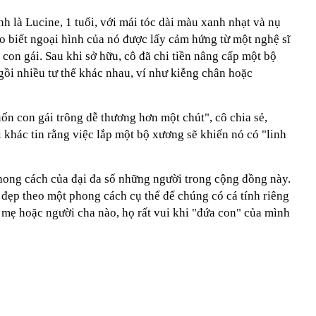
nh là Lucine, 1 tuổi,
với mái tóc dài màu xanh nhạt và nụ
o biết ngoại hình của nó được lấy cảm hứng từ một nghệ sĩ
 con gái. Sau khi sở hữu, cô đã chi tiền nâng cấp một bộ
gồi nhiều tư thế khác nhau, ví như kiễng chân hoặc
n con gái trông dễ thương hơn một chút", cô chia sẻ,
i khác tin rằng việc lắp một bộ xương sẽ khiến nó có "linh
phong cách của đại đa số những người trong cộng đồng này.
đẹp theo một phong cách cụ thể để chúng có cá tính riêng
mẹ hoặc người cha nào, họ rất vui khi "đứa con" của mình