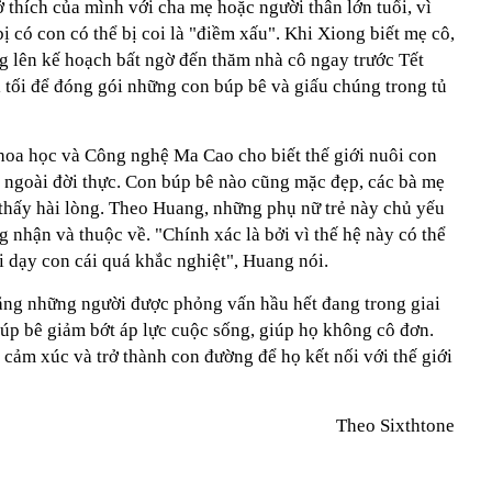
sở thích của mình với cha mẹ hoặc người thân lớn tuổi, vì
ị có con có thể bị coi là "điềm xấu". Khi Xiong biết mẹ cô,
g lên kế hoạch bất ngờ đến thăm nhà cô ngay trước Tết
 tối để đóng gói những con búp bê và giấu chúng trong tủ
hoa học và Công nghệ Ma Cao cho biết thế giới nuôi con
n ngoài đời thực. Con búp bê nào cũng mặc đẹp, các bà mẹ
thấy hài lòng. Theo Huang, những phụ nữ trẻ này chủ yếu
 nhận và thuộc về. "Chính xác là bởi vì thế hệ này có thể
i dạy con cái quá khắc nghiệt", Huang nói.
ằng những người được phỏng vấn hầu hết đang trong giai
búp bê giảm bớt áp lực cuộc sống, giúp họ không cô đơn.
 cảm xúc và trở thành con đường để họ kết nối với thế giới
Theo Sixthtone