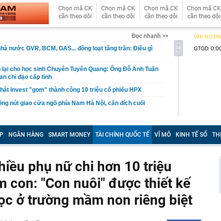
Chọn mã CK
Chọn mã CK
Chọn mã CK
Chọn mã CK
cần theo dõi
cần theo dõi
cần theo dõi
cần theo dõi
Đọc nhanh >>
hà nước GVR, BCM, GAS... đồng loạt tăng trần: Điều gì
 lại cho học sinh Chuyên Tuyên Quang: Ông Đỗ Anh Tuấn
n chỉ đạo cấp tỉnh
Phát Invest "gom" thành công 10 triệu cổ phiếu HPX
công nút giao cửa ngõ phía Nam Hà Nội, cán đích cuối
ợt tìm kiếm về chủ đề việc làm trong 7 tháng đầu năm
P
NGÂN HÀNG
SMART MONEY
TÀI CHÍNH QUỐC TẾ
VĨ MÔ
KINH TẾ SỐ
TH
thiện hạ tầng sạc điện tại các trạm dừng nghỉ
i gì về tình trạng hằn lún mặt đường cao tốc Cam Lộ - La
iều phụ nữ chi hơn 10 triệu
 báo đến người nhận được tin nhắn và cuộc gọi có nội
 con: "Con nuôi" được thiết kế
ử của Phó chủ tịch Hội Điện ảnh Việt Nam khiến nữ đại
ọc ở trường mầm non riêng biệt
20 năm
ớn gấp 13 lần tỉnh Chiết Giang tiến gần bờ, Trung Quốc