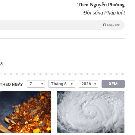
Theo Nguyễn Phượng
Đời sống Pháp luật
Copy link
ôi
XEM
 THEO NGÀY