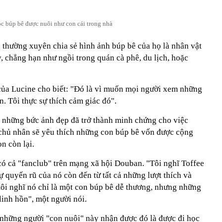
c búp bê được nuôi như con cái trong nhà
 thường xuyên chia sẻ hình ảnh búp bê của họ là nhân vật
, chẳng hạn như ngồi trong quán cà phê, du lịch, hoặc
của Lucine cho biết: "Đó là vì muốn mọi người xem những
n. Tôi thực sự thích cảm giác đó".
p những bức ảnh đẹp đã trở thành minh chứng cho việc
, chủ nhân sẽ yêu thích những con búp bê vốn được cộng
on còn lại.
có cả "fanclub" trên mạng xã hội Douban. "Tôi nghĩ Toffee
ự quyến rũ của nó còn đến từ tất cả những lượt thích và
tôi nghĩ nó chỉ là một con búp bê dễ thương, nhưng những
linh hồn", một người nói.
những người "con nuôi" này nhận được đó là được đi học