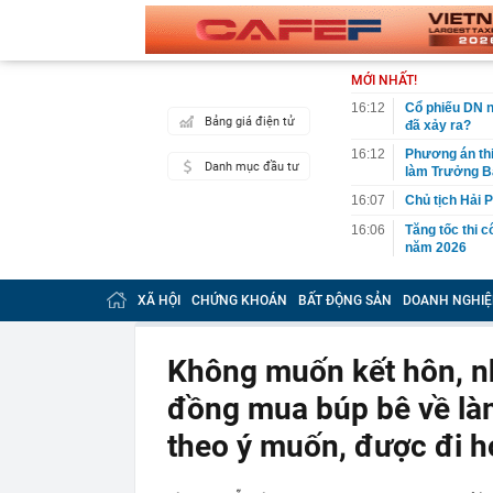
MỚI NHẤT!
16:12
Cổ phiếu DN n
Bảng giá điện tử
đã xảy ra?
16:12
Phương án thi
Danh mục đầu tư
làm Trưởng Ba
16:07
Chủ tịch Hải 
16:06
Tăng tốc thi 
năm 2026
16:05
13,4 triệu lư
XÃ HỘI
CHỨNG KHOÁN
BẤT ĐỘNG SẢN
DOANH NGHIỆ
16:01
Yêu cầu hoàn 
15:59
Chủ đầu tư nó
Sơn?
Không muốn kết hôn, nh
15:53
Công an thông
đồng mua búp bê về làm
dung sau
15:50
Vẻ đẹp lãng t
theo ý muốn, được đi h
gia yêu suốt 
15:48
Bão Dolphin l
báo động