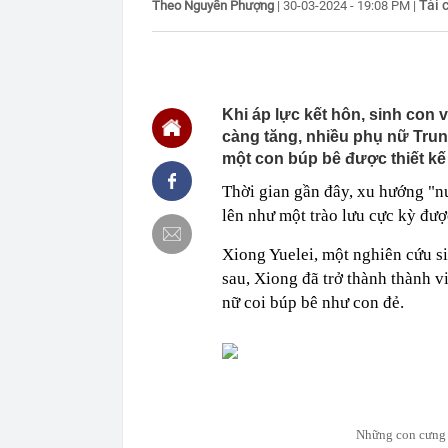
Tài 
Theo Nguyễn Phượng
|
30-03-2024 - 19:08 PM
|
15:45
Một cổ phiếu 
phiên cuối tu
15:42
Tình hình hiện
15:40
Loạt lãnh đạo
quân vượt 1 t
Khi áp lực kết hôn, sinh con 
càng tăng, nhiều phụ nữ Trun
15:34
Một tài khoản
100 triệu đồn
một con búp bê được thiết kế
15:32
Phát hiện 'kho
Thời gian gần đây, xu hướng "n
thác dưới 1 U
tức quan tâm
lên như một trào lưu cực kỳ đượ
15:32
Quét rác trên 
Xiong Yuelei, một nghiên cứu s
xe
sau, Xiong đã trở thành thành 
15:30
Lương bác sĩ, 
khác biệt về 
nữ coi búp bê như con đẻ.
15:29
Trả hồ sơ điều
15:25
Tin nhắn “nơi
AI bên trong 
15:22
Đừng chỉ nhắc
tích ít ai biế
Những con cưng 