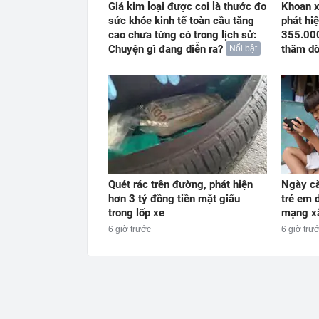
Giá kim loại được coi là thước đo
Khoan x
sức khỏe kinh tế toàn cầu tăng
phát hiệ
cao chưa từng có trong lịch sử:
355.000
Chuyện gì đang diễn ra?
thăm dò
Nổi bật
Quét rác trên đường, phát hiện
Ngày cà
hơn 3 tỷ đồng tiền mặt giấu
trẻ em 
trong lốp xe
mạng xã
6 giờ trước
6 giờ trư