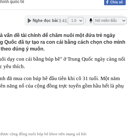
chính quốc tế
Chia sẻ
được khối ngoại mua ròng mạnh tay 700 tỷ đồng trong
ần
3:41
Nghe đọc bài
 tại của Phó Chủ tịch Đỗ Mỹ Linh
 Đạm Cà Mau (DCM) nhận thù lao “khủng”, có người bình
ỷ đồng mỗi tháng
và vấn đề tài chính để chăm nuôi một đứa trẻ ngày
g Quốc đã tự tạo ra con cái bằng cách chọn cho mình
 ngân hàng chưa từng được sử dụng bất ngờ có số dư
g
 theo đúng ý muốn.
 báu' lớn nhất thế giới tại láng giềng Việt Nam: giá khai
uôi dạy con cái bằng búp bê" ở Trung Quốc ngày càng nổi
SD/kg, công ty được Bill Gates, Amazon hậu thuẫn lập
c yêu thích.
đường, phát hiện hơn 3 tỷ đồng tiền mặt giấu trong lốp
inh đã mua con búp bê đầu tiên khi cô 31 tuổi. Một năm
viên năng nổ của cộng đồng trực tuyến gồm hầu hết là phụ
giáo viên trẻ: Tăng từ bậc 1 lên bậc 2 không tạo nhiều
thu nhập
 tra bổ sung đại án dự án bất động sản 'ma'
 này điên thật” của cựu kỹ sư Apple hé lộ văn hóa dùng
OpenAI
 đến Paris, châu Âu còn có một thành phố đẹp hơn cổ
t: Bảo sao được bình chọn là nơi đáng sống nhất hành tinh
được cộng đồng nuôi búp bê khoe trên mạng xã hội