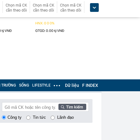
Chọn mã CK
Chọn mã CK
Chọn mã CK
cần theo dõi
cần theo dõi
cần theo dõi
Dữ liệu
F INDEX
Ị TRƯỜNG
SỐNG
LIFESTYLE
Công ty
Tin tức
Lãnh đạo