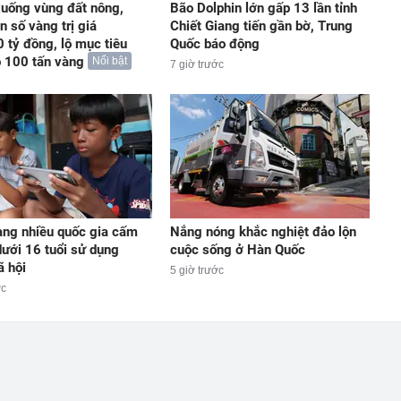
uống vùng đất nông,
Bão Dolphin lớn gấp 13 lần tỉnh
n số vàng trị giá
Chiết Giang tiến gần bờ, Trung
 tỷ đồng, lộ mục tiêu
Quốc báo động
 100 tấn vàng
Nổi bật
7 giờ trước
ng nhiều quốc gia cấm
Nắng nóng khắc nghiệt đảo lộn
dưới 16 tuổi sử dụng
cuộc sống ở Hàn Quốc
 hội
5 giờ trước
ớc